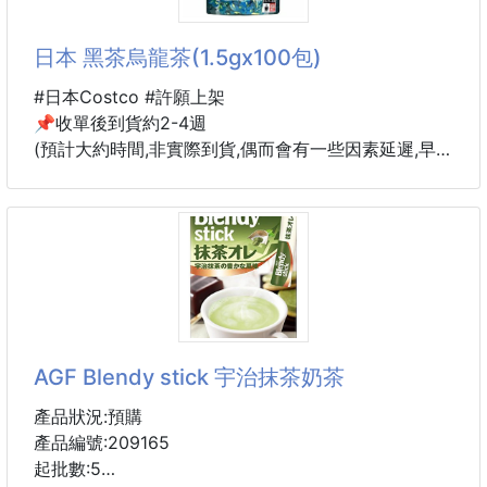
日本 黑茶烏龍茶(1.5gx100包)
#日本Costco #許願上架
📌收單後到貨約2-4週
(預計大約時間,非實際到貨,偶而會有一些因素延遲,早到
早發,預購商品能等在下單)
📌每週一收單
⬇️⬇️⬇️⬇️⬇️⬇️⬇️⬇️⬇️⬇️⬇️⬇️⬇️
1.5gx100包❗️❗️
泡一杯算起來只需要銅板就喝的到了哦，太划算了
❗️❗️
AGF Blendy stick 宇治抹茶奶茶
冷、熱飲都可以
產品狀況:預購
這款的茶使用～烏龍茶+普洱茶+決明子所混合製成的
產品編號:209165
茶，
起批數:5