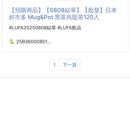
☕ 下午茶好夥伴 ☕
喝起來像微醺 Sangria 水果調飲般迷人💕
【預購商品】【0808結單】【批發】日本
✔ 搭配熱茶超對味
好市多 Mug&Pot 黑茶烏龍茶120入
✔ 配咖啡也很適合
🍇 香甜葡萄 × 醇厚紅茶 🍇
✔ 追劇零嘴首
使用日本國產巨峰葡萄果汁粉製成，
#LUFA20250808結單 #LUFA飲品
再融合柑橘與葡萄果香，層次超豐富✨
✔ 巨峰葡萄香氣濃郁
🐍 25B36000801
✔ 紅茶尾韻溫潤順口
日本好市多 Mug&Pot
✔ 微酸微甜超耐喝
黑茶烏龍茶120入 250806-20
✔ 冷熱沖泡都好喝
1
下一頁
像在喝高級水果茶一樣幸福🥹
這款的茶使用烏龍茶+普洱茶+決明子所製成的
☕ 沖泡超方便 ☕
具有獨特的醇香風味，不苦不澀，清爽易飲
獨立條狀包裝，隨身攜帶超方便！
一次120包的份量很適合辦公室休息室放一包
✔ 熱水沖泡快速完成
推薦給不愛喝茶或不喜歡苦味濃茶的人試試
✔ 冰鎮後更像手
適合用餐時配上一杯烏龍茶
冷、熱飲都可以
沖泡方式：