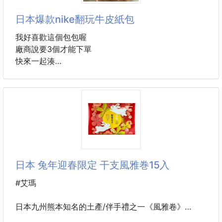
比較偏向口紅一樣顯色佳。像唇蜜一般有光澤但不粘膩
日本爆款nike翻玩牛皮紙包
又能顯出自然的透明感，強調能長時間保留色彩，很適
合化淡妝時使用！
我好喜歡這個包包喔
4. 無香料。
廠商說要3個才能下單
快來一起湊
色號 French Pink法國粉紅 容量：2g SPF20 PA++
尺寸：寬25*高30*厚10
Made in Japan
材質方面外層採用做舊的牛皮紙夾層再包高透明pvc夾
層，防水防油！容量很ok任何場合用都很適合🔥
#NIVEA #妮維雅 #護唇膏 #日本
#牛皮紙包 #包包 #手提包 #日本
日本 兔年迎春限定 干支風雅巻15入
#艾瑪
日本九州熊本知名的土產/伴手禮之一《風雅卷》
為海苔加工專業的風雅製菓所製作販賣