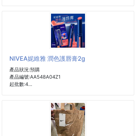
具有獨特的醇香風味，不苦不澀，
對於不愛喝茶的人可以試試看!!
數量:一盒/7入
輕鬆享受每一天一個杯子杯子的大小，是一種美味的茶
👉 沖泡方式：
我的宇治綠茶用奶油。
熱飲：100度的沸水泡至約2～3分鐘
冷飲：冷水泡至2~3小時，就有冰冰涼涼的茶飲
成份/原料
糖，植物油，糖漿，脫脂牛奶，粉末狀綠茶（宇治），
▫️規格：1.5gx100
乳清粉，乳糖，乳蛋白，糊精，氯化鈉，pH調節劑，
NIVEA妮維雅 潤色護唇膏2g
乳化劑，香料，微粒氧化矽，甜味劑（阿斯巴甜·L-苯
丙氨酸化合物）
產品狀況:預購
產品編號:AA548A04Z1
#抹茶 #奶茶 #日本 #宇治抹茶
起批數:4
✨商品四大特色✨
1. 斜角設計，方便塗抹
2. 含有豐富美容成份外，裡面添加的夏威夷果仁油，
酪梨油和荷荷巴油讓唇膏質地像融化在雙唇上，而雙唇
的溫度能有效讓油擴散，瞬間修護乾裂的雙唇。
3. 塗上後會有淡淡的唇色，但跟其他有色護唇膏相較