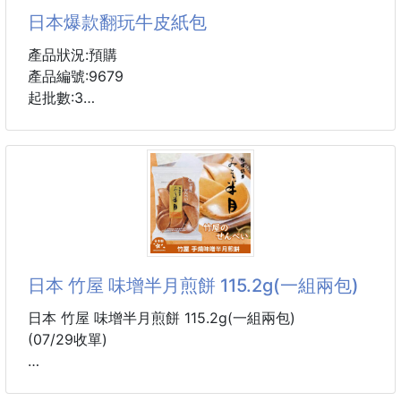
🍵 選用京都宇治嚴選高品質抹茶
日本爆款翻玩牛皮紙包
擁有鮮明翠綠色澤與濃郁茶香
喝一口就能感受到
產品狀況:預購
👉🏻如同在京都喝現泡抹茶拿鐵的幸福感🧡
產品編號:9679
起批數:3
🍵 只要加水（冷/熱皆可）＋攪拌，即刻泡出奶泡感
綿密細緻的抹茶泡沫，一沖就有！
尺寸：寬25*高30*厚10
✅ 冷水 or 熱水皆可沖泡
材質方面外層採用做舊的牛皮紙夾層再包高透明pvc夾
✅ 不用咖啡機、不用奶泡棒也能喝到「蓬鬆抹茶泡
層，防水防油！容量很ok任何場合用都很適合
泡」！
#牛皮紙包 #包包
🍵 內含 16 入
日本 竹屋 味增半月煎餅 115.2g(一組兩包)
日本 竹屋 味增半月煎餅 115.2g(一組兩包)
(07/29收單)
來自日本的人氣傳統米果✨