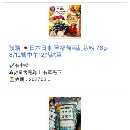
將香濃味噌風味與酥脆煎餅完美結合，
入口先是淡淡米香，接著散發濃郁甘醇的味噌香氣，鹹
甜平衡、越嚼越香！
半月造型可愛又討喜，
不論配茶、配咖啡，還是追劇解饞都超適合🥰
預購 🇯🇵日本日東 至福葡萄紅茶粉 76g-
✨ 經典日式味噌風味 ✨
8/12號中午12點結單
✔ 濃郁味噌香氣
✔ 鹹甜交織不膩口
✔️有中標
✔ 越吃越涮嘴
⚠️數量售完為止 有單先下
✔ 日本傳統零食風味
⏳效期：2027.03
🍘 酥脆口感超耐吃 🍘
到貨約45-60天
✔ 香脆爽口
✔ 米香濃郁
🇯🇵 日本日東 至福葡萄紅茶粉 76g
✔ 一片接一片停不下來
✔ 大人小孩都喜歡
宛如水果茶專賣店的夢幻系紅茶來了🍇✨
濃郁葡萄果香結合紅茶茶韻，