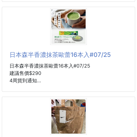
內餡捲上外型及味道經過嚴選的高品質豆菓子
大豆、蠶豆、腰果、花生等堅果類沾裹麵衣、以醬油、
芥末、鹽等調味後經手工一顆顆排整
再將其以數量稀少～色香味俱全的初摘有明海海苔捲成
棒狀就完成了前所未見的「風雅卷」
日本森半香濃抹茶歐蕾16本入#07/25
比想像中更具有份量！
日本森半香濃抹茶歐蕾16本入#07/25
酥脆的海苔中大手筆包裹著完整的一顆顆堅果
建議售價$290
卷得非常結實酥脆濃郁的海苔搭配口感豐富的豆子🫘
4周貨到通知
各種口味各有支持愛好者、追劇、露營野餐、泡茶小酌
—— 不只是甜，更是抹茶控的心頭好 💚
或是辦公室下午茶點心通通都適合
🍵 京都宇治抹茶 ✖️ 綿密奶泡
一次享受五種口味喜歡什麼口味等你來品嚐
「我們想做一款不只是甜味，而是能真正感受到抹茶滋
味的歐蕾！」
讓人吃了就停不下來唷😋
於是這款香氣十足的泡立式抹茶歐蕾誕生啦💫