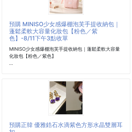
預購 MINISO少女感爆棚泡芙手提收納包｜
蓬鬆柔軟大容量化妝包【粉色／紫
色】-8/11下午3點收單
MINISO少女感爆棚泡芙手提收納包｜蓬鬆柔軟大容量
化妝包【粉色／紫色】
這顆軟綿綿的泡芙包也太可愛了吧！
粉嫩配色加上蓬鬆格紋外型，放在化妝台上直接提升少
女感。
約20×16cm的大容量設計，
保養品、彩妝、梳子與日常小物都能輕鬆收進去；
內部還有小格分隔分類擺放更整齊。
柔軟手提設計輕巧好拿，居家收納、旅行或外出補妝都
超方便！
預購正韓 優雅鋯石水滴紫色方形水晶雙層耳
扣