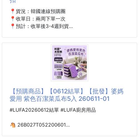
【顏色】粉色／紫色
【尺寸】約20×16cm
📍貨況：韓國連線預購團
【主要材質】織物
📍收單日：兩周下單一次
【產地】中國
📍預計：收單後3-4週到貨
⚠️如遇缺貨，另行通知!
📍購前須知
⚠️韓國長期配合廠商
◾尺寸為人工測量，可能存在些微誤差，請以實品為
👑可請韓國改夾式+90元(請下單備註)👑
準。
◾商品顏色可能因拍攝光線、螢幕設定及批次不同略
💎 正韓優雅鋯石水滴紫色方形水晶雙層耳扣 💎
有色差。
這款耳扣以優雅的設計完美結合鋯石與水晶，水滴紫色
◾軟質填充商品於運送時可能受
方形水晶的獨特光澤與雙層設計，讓耳環散發出迷人的
魅力。閃耀的鋯石與清透的水晶相得益彰，帶來柔美與
【預購商品】【0612結單】【批發】婆媽
奢華感，讓您在各種場合都能展現獨特的氣質和高雅風
愛用 紫色百潔菜瓜布5入 260611-01
範💖
✨ 產品亮點：
#LUFA20260612結單 #LUFA廚房用品
水滴紫色方形水晶：獨特紫色，折射柔和光彩，增添浪
漫氣息💜
🐴 26B027T052200601
閃耀鋯石：微鑲鋯石輕巧點綴，為耳環增添精緻華麗感
婆媽愛用 紫色百潔菜瓜布
💎