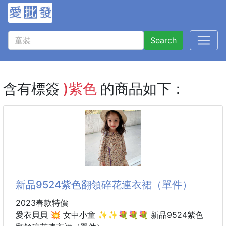
Search
含有標簽
)紫色
的商品如下：
新品9524紫色翻領碎花連衣裙（單件）
2023春款特價
愛衣貝貝 💥 女中小童 ✨✨💐💐💐 新品9524紫色