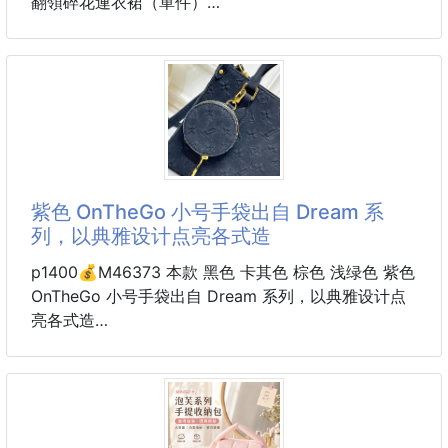
翻領碎花連衣裙（單件）
面料：棉
貨號：XXJ
😀 顏色：圖色
尺碼：80-90-100-110-120-130碼
建議身高：75-85-95-105-115-125cm左右
紫色 OnTheGo 小号手袋出自 Dream 系
列，以典雅设计点亮各式造
p1400💰M46373 本款 黑色 卡其色 棕色 浅绿色 紫色
OnTheGo 小号手袋出自 Dream 系列，以典雅设计点
亮各式造
型。Monogram Empreinte 皮革结合数码印花工艺，
巧妙呈现渐变水
彩效果。耀目金属件与多重口袋丰富细节，纤长肩带方
便斜挎，尺寸：25X19X11.5厘米