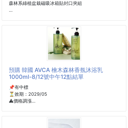
森林系綠植盆栽磁吸冰箱貼封口夾組
材質：ABS
尺寸：12*5*5cm
顏色：粉色，綠色（隨機）
緊密封口，鎖住新鮮一夾就緊、不容易鬆開、零食不受
潮、零食、乾糧、調味料包全部可以
小體積不佔空間、收納＋裝飾一次搞定、自用送人都很
可以
預購 韓國 AVCA 檜木森林香氛沐浴乳
小東西，也能有大療癒、生活不是缺功能，是缺一點美
1000ml-8/12號中午12點結單
感
📌有中標
⏳效期：2029/05
⚠️價格調漲
到貨約45-60天