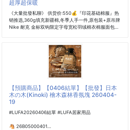
超厚超保暖
《大量批發私聊》 供货价:550💰『印花基础棉服』热
销推选,360g填充新疆棉,冬季人手一件,原包装+原吊牌
Nike 耐克 金标双钩限定字母宽松羽绒棉衣棉服面包服
面料材质都属一等品
一整衣将近3斤沉 高达750充棉量 全网最ok超厚超保
暖
店主北方人亲自评测 大大解决了南方不理解北方冬天
冬日的寒冷 整件衣服完全塞的满满当当 冬日站在大雪
中也完全没有感觉 穿棉被出门都没有它保暖！ 总结一
句话 品质好货 闭眼入
高频次冲棉 走线完美 质量天花板
【預購商品】【0406結單】【批發】日本
不厚不暖你来骂我
木の木(Kinoki) 檜木森林香氛塊 260404-
百搭好穿 上身细腻 男女可配
19
Color：黑色m～3xl
#LUFA20260406結單 #LUFA居家用品
🐴 26B05000401