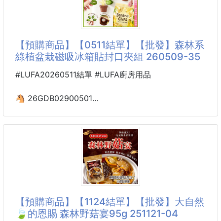
※廠商控價…零售價不可低於$179
【商品說明】-
快樂郊遊趣！🏞️超萌便攜！💖
【預購商品】【0511結單】【批發】森林系
人氣🔥短尾矮袋鼠家族摺疊保溫提袋🐨
綠植盆栽磁吸冰箱貼封口夾組 260509-35
不論採買、攜帶食材保溫保冷一袋搞定！👍
#LUFA20260511結單 #LUFA廚房用品
輕巧又輕便！容量卻大的驚人！✨
買菜、野餐、日常雜物購物🥖🥩
🐴 26GDB02900501
一袋搞定，毫無壓力！🦈🥬
☘️森林系綠植盆栽磁吸冰箱貼
封口夾組 260509-35
它也是你的移動冰箱🧊
食物保鮮的好幫手！👍
🎤｜來來來！你家是不是也有這個問題👇
❌零食吃一半就放著
🩶內層鋁箔保溫設計
❌隔天直接軟掉不好吃
有效鎖住新鮮與溫度！
❌封口夾永遠找不到⁉️
【預購商品】【1124結單】【批發】大自然
無論是
🌿🍃今天這個真的必收🫵
🍃的恩賜 森林野菇宴95g 251121-04
森林系綠植盆栽磁吸冰箱貼封口夾組