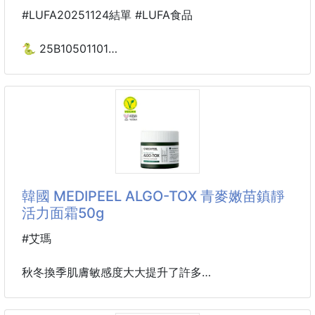
👉每一片葉子都是夾子🍃
#LUFA20251124結單 #LUFA食品
🧲磁吸❗磁吸❗磁吸❗
🐍 25B10501101
直接吸冰箱上👏
大自然🍃的恩賜
📍不會亂丟📍不會找不到📍一拿就用
森林野菇宴95g 251121-04
🍪緊密封口，鎖住新鮮
✅一夾就緊✅不容易鬆開✅零食不受潮
好吃的菇🍄都在這一包
👉零食、乾糧、調味料包全部OK
天氣冷颼颼❄️❄️
回到家就想要趕快喝到熱騰騰的湯♨️
🥨大小袋完全不挑！
韓國 MEDIPEEL ALGO-TOX 青麥嫩苗鎮靜
💯大包可以💯小包可
菇類🍄🍄‍🟫可說是來自大自然的恩賜
活力面霜50g
每一口都喝的到菇類的營養美味🥰
煲湯類最喜歡就是這一味💯
#艾瑪
這包裡面什麼菇都有👏🏻👏🏻
絕對是媽媽廚房🍲必備的好幫手
秋冬換季肌膚敏感度大大提升了許多
這瓶非常適合敏感肌膚的小麥苗面霜
㊙️先用麻油將猴頭菇炒過爆香後，再加入其他菇類加
因爲換季加上戴了口罩 皮膚變得敏感 毛孔也變粗大了