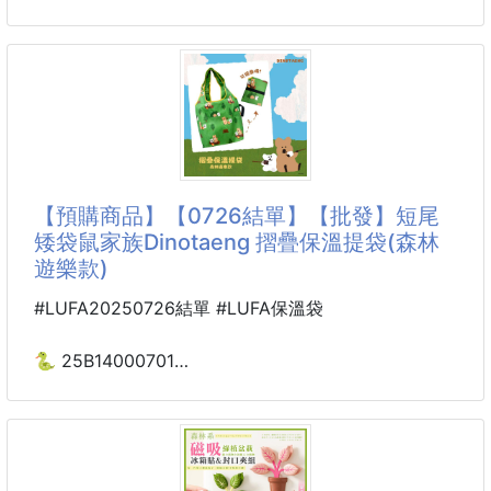
❤️日本木の木(Kinoki)
檜木森林香氛塊 260404-19
高壓的生活需要鋪陳一些大自然的氛圍
如果你是一個超級排斥過於刺鼻香味⚠️
討厭市面上任何香薰香氛的人
那麼推薦你這款來自日本的檜木香氛‼️
【預購商品】【0726結單】【批發】短尾
日本木之木Kinoki天然檜木森林香氛塊
矮袋鼠家族Dinotaeng 摺疊保溫提袋(森林
專門為「天然芳香＋空間淨化」而生✨
遊樂款)
🔥天然森林芬多精可替高壓生活聞出生活好狀態
#LUFA20250726結單 #LUFA保溫袋
輕鬆⭕清新空氣⭕舒緩壓力⭕抗菌除臭
整個人回到家散發的療癒感都不一樣💫
🐍 25B14000701
短尾矮袋鼠家族Dinotaeng
🌸一袋搞定全身（全屋）SPA級待遇
摺疊保溫提袋(森林遊樂款)
✔天然芳香｜告別人工香
250725-03