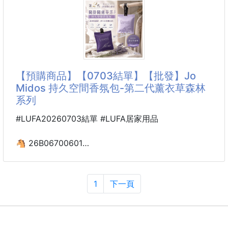
水下鍋燉煮，菇類的味道更是濃郁美味喔🤤
是一次就能水潤鎮靜的面霜！一定要入手啊！
生機與彈力也變好了~
光是想到這邊，就讓人想要馬上來上一碗🫕
真材實料、完美呈現
從鎮靜到營養、水分緊緻！
喜歡菇的您絕對不能
適當控制油分，適當補充水分的感覺！
水潤吸收的同時不會太厚重
【預購商品】【0703結單】【批發】Jo
營養感也很足夠，真的感覺很好！
Midos 持久空間香氛包-第二代薰衣草森林
系列
充滿鎮靜和營養的#韓國清州小麥芽提取物
*自古以來蔬菜種植活躍的清州麥苗
#LUFA20260703結單 #LUFA居家用品
鎮定水分 營養充足 淨化肌膚
🐴 26B06700601
將小麥芽直接磨碎，在敏感肌膚上
❤️ Jo Midos 持久空間香氛包-
保溼、毛孔、美白的面霜
第二代薰衣草森林系列
260630-07
1
下一頁
밀싹 추출물 10,005ppm
麥芽提取物能量原封不動地鎖起來
🌿打開衣櫃那一刻，彷彿走進薰衣草森林
【第二代薰衣草森林香氛包】