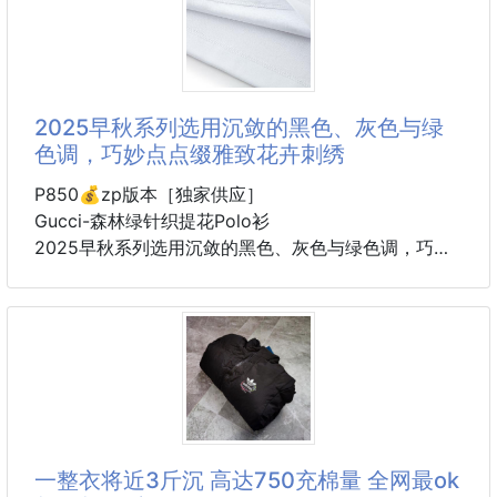
韓國 AVCA 檜木森林香氛沐浴乳1000ml
洗掉一天的疲憊，像走進一座靜靜的森林🌳
洗後留下安穩、放鬆的氣味，不刺激的深層潔淨，讓肌
膚慢慢回到舒服狀態💆
2025早秋系列选用沉敛的黑色、灰色与绿
溫和清潔，留下剛剛好的香氣記憶 🍃
色调，巧妙点点缀雅致花卉刺绣
細緻綿密的泡泡，輕柔包覆肌膚、洗淨毛孔髒污，
將一整天的汗水、皮脂與空氣髒汙溫柔帶走。
P850💰zp版本［独家供应］
不拉扯、不乾澀，洗後呈現乾淨且柔軟的自然狀態。
Gucci-森林绿针织提花Polo衫
2025早秋系列选用沉敛的黑色、灰色与绿色调，巧妙
✔ 洗後不緊繃
点点缀雅致花卉刺绣、压花标识等工艺细节，一展品牌
✔ 肌膚清爽同時保有水潤感
魅力。这款常规版型 Polo衫以森林绿GG针织提花面料
✔ 敏感肌、乾燥肌也能天天使用
匠心打
這瓶不只是「洗乾淨」，
颜色：蓝 绿
而是從清潔開始，就在幫肌膚打好基礎。
尺码：S M L XL
编号：AC10153
🌿 溫和
一整衣将近3斤沉 高达750充棉量 全网最ok