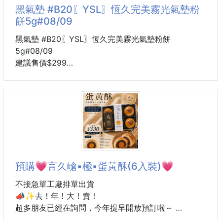
黑氣墊 #B20〖YSL〗恆久完美霧光氣墊粉
餅5g#08/09
黑氣墊 #B20〖YSL〗恆久完美霧光氣墊粉餅
5g#08/09
建議售價$299
5-8周貨到通知
#B20: 是專為亞洲肌膚設計的熱門自然偏白皙色號
😎黑色的皮革 配上復古感滿滿的黃酮logo
超級奢華 拿出來補妝都自帶光芒 ✨✨
🌈獨家經典「水霧光遮瑕分子」
🌈極致貼合、輕盈不黏膩
預購💗言久嵢▪極▪蛋黃酥(6入裝)💗
🌈擦起來帶有通透感的霧面奶油感～
不接急單工廠排單出貨
持妝和遮瑕度都很讓人驚艷
📣✨去！年！大！賣！
⏰上妝幾個小時後不會暗沉🤩
超多朋友已經在詢問，今年提早開放預訂啦～
一年只有一次！錯過要等明年！