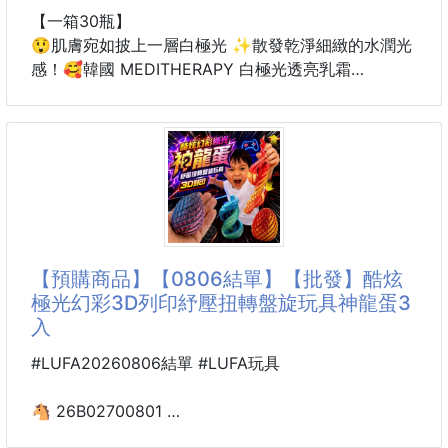
【一箱30瓶】
😲肌膚宛如披上一層白極光 ✨散發乾淨細緻的水潤光
感！🥰韓國 MEDITHERAPY 白極光透亮乳霜
100ml【有建置PIF】
✨ 一抹白極光，喚醒透亮發光肌
暗沉、蠟黃、膚色不均，總是讓肌膚看起來疲憊無神
❓❔
💗MEDITHERAPY 白極光透亮乳霜
結合 5% 菸鹼醯胺 (Niacinamide) 與 3% 傳明酸
【預購商品】【0806結單】【批發】酷炫
(Tranexamic Acid) 雙重亮白配方
極光幻彩3D列印紓壓扭轉盤旋玩具神龍蛋3
從日常保養開始改善暗沉、均勻膚色，同時補水保濕
入
💧，打造由內而外的自然透亮光澤✨
#LUFA20260806結單 #LUFA玩具
持續使用，讓肌膚宛如披上一層白極光，散發乾淨細緻
的水潤光感🤩
🐴 26B02700801
酷炫極光幻彩3D列印