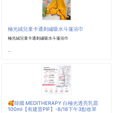
材質：珊瑚絨
幫助改善暗沉、提亮膚色，打造均勻透亮肌。
💎 改善膚
#配件 #束髮帶
#海洋生物
極光絨兒童卡通刺繡吸水斗篷浴巾
極光絨兒童卡通刺繡吸水斗篷浴巾
回愛兔子造型寶寶一賽變身可愛小萌寵，鈕扣設計使用
的時候打上就可以，手感綠軟抗級標磨遠離掉毛煩惱
極光絨的面料用力一下都不會掉毛，雙層加厚的帽子堅
挺不會軟塌輕輕一擦頭髮就幹了不怕寶寶著凉了
材質：極光絨
尺寸：約100*140cm
顏色：黃色，藍色，粉色，綠色
🥰韓國 MEDITHERAPY 白極光透亮乳霜
100ml【有建置PIF】-8/18下午3點收單