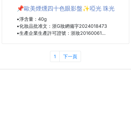
📌歐美煙燻四十色眼影盤✨啞光 珠光
兩種香氣~我都超愛
✨Baby香氛>頂級天然香氣 溫柔呵護
▪️淨含量：40g
✨小蒼蘭香氛>已純粹奢華香氛 無時無刻寵愛自己
▪️化妝品批准文：浙G妝網備字2024018473
▪️生產企業生產許可證號：浙妝20160061
雖說丟洗衣機洗非常方便
▪️效期：每批效期略有不同以實際為主
但貼身衣物、小孩衣物、絲綢衣物還是要自己洗比較衛
生唷~
1
下一頁
特別介紹此款洗手精
✔打擊汙垢
✔瓦解污漬
✔抑制細菌!!給你24小時的柔順呵護~
產地:台灣
效期:3年
#香氛手洗精 #手洗精 #香氛 #極淨