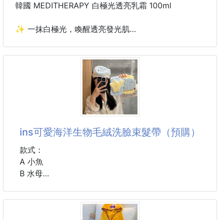
韓國 MEDITHERAPY 白極光透亮乳霜 100ml
✨ 一抹白極光，喚醒透亮發光肌
暗沉、蠟黃、膚色不均，總是讓肌膚看起來疲憊無神？
MEDITHERAPY 白極光透亮乳霜 結合 5% 菸鹼醯胺
(Niacinamide) 與 3% 傳明酸 (Tranexamic Acid) 雙
重亮白配方，從日常保養開始改善暗沉、均勻膚色，同
時補水保濕，打造由內而外的自然透亮光澤。
持續使用，讓肌膚宛如披上一層白極光，散發乾淨細緻
ins可愛海洋生物毛絨洗臉束髮帶（預購）
的水潤光感。
款式：
🌟 商品特色
A 小魚
B 水母
💎 雙重亮白配方
C 海星
5% 菸鹼醯胺
尺寸：18*13 cm
3% 傳明酸