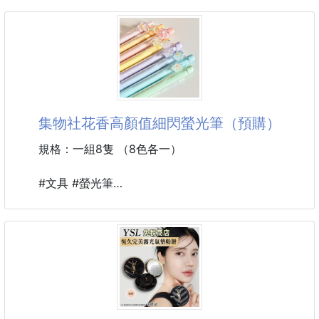
💎 雙重亮白配方
紓壓扭轉盤旋玩具神龍蛋
5% 菸鹼醯胺
3入 260804-25
3
【商品說明】-
這款神龍蛋玩具結合了酷炫的3D列印工藝與極具魔性
的紓壓玩法，不管是放在辦公桌當潮玩擺件，還是拿在
手裡無限扭轉，都非常吸引眼球。
集物社花香高顏值細閃螢光筆（預購）
以下為您精心規劃的電商文案，風格充滿動感與趣味，
規格：一組8隻 （8色各一）
並附上社群與短影音廣告企劃！
#文具 #螢光筆
🐉電商文案：【酷炫幻彩極光】3D列印紓壓扭轉盤旋
#花香 #小紅書同款
神龍蛋玩具
🌟【前言：桌上的魔幻極光！一捏上癮的掌中解壓神
器】