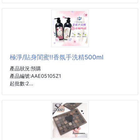
含有🌞SPF / PA++的防曬係數
堅持使用傳統工法，一顆一顆用心手作
滿足你完美底妝的所有需求💯😍😍
🔥言久嵢▪極▪蛋黃酥 預購開跑！
*韓國製造
*含外盒
✰減醣紅豆沙餡，細緻不膩口
✰超大顆鹹蛋黃，每顆約15g！
首批有效日期：2028.1(每批效期略有不同以實際為主)
表面撒上法國 Guerande 葛宏德鹽之花，鹹香層次再
極淨/貼身閨蜜!!香氛手洗精500ml
升級！💯
下單連結
產品狀況:預購
h
外皮酥脆、內餡綿密，鹹甜交織，回味無窮😍
產品編號:AAE05105Z1
起批數:2
►三種美味吃法推薦：
★常溫享用：酥香濃郁
一箱8瓶一個味道(一箱8入箱出直發免運)
★冷藏口感：冰涼清爽酥脆
兩箱出貨
★冷凍保存：退冰後用烤箱或氣炸鍋加熱，外酥內軟
兩箱運費100 同一個地址
or 外酥內冰，層次感十足！
偏遠另計
一年一次的中秋限定，
香氛手洗精🌼🌼真的超~級~香~聞起來心情好美麗💕