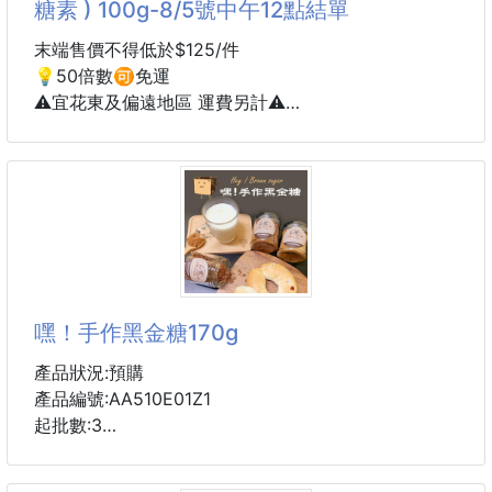
糖素 ) 100g-8/5號中午12點結單
6種口味，
這次Kanro居然出了超級邪惡的貓咪系列軟糖
💚Candeminya貓咪肉球麝香葡萄蘇打軟糖💚
末端售價不得低於$125/件
💡50倍數🉑️免運
從造型到口味都是走超級邪惡騙人錢包的風格啊!
⚠️宜花東及偏遠地區 運費另計⚠️
小編真的是第一次看到它就已經無法控制手手了
要知道那可是貓‧咪‧肉‧球啊ฅ^•ﻌ•^ฅ
到貨約45-60天
💎日禾糧食®生酮飲控赤藻糖醇(不含蔗糖素 )100g💎
今年控糖圈、健身圈、甜點圈瘋狂討論的「控糖級神級
代糖」💥
全球累積銷量突破1000萬包🔥市面上幾乎超難買到
嘿！手作黑金糖170g
很多高級咖啡廳、星級飯店都直接長期配合整批預訂
😳
產品狀況:預購
產品編號:AA510E01Z1
因為它的產線，大部分都優先供應高規格餐飲通路☕
起批數:3
🍰
這次我們真的花了好幾個月，才終於談到這批限量數
一箱24入