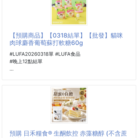
這款咖啡糖
🔥風味真的會
喚醒的不只你的靈魂
還有你的味蕾，真的超好吃
【預購商品】【0318結單】【批發】貓咪
吃過都指定回購的這一款
肉球麝香葡萄蘇打軟糖60g
每顆咖啡都經過精心配置
全新紅色喜氣包裝
#LUFA20260318單 #LUFA食品
一路可以買到聖誕節
#晚上12點結單
跨年後接著過年！！
送給朋友或招待客人都充滿幸福感
🐴 26GN07500301
日本Kanro Candeminya
🉐️🉐️🉐️開團優惠價 1包$xxx
貓咪肉球麝香葡萄蘇打軟糖
60g 260314-10
有六個口味，款款好吃。
喜歡咖啡嚼醒的趕緊來+1吧
每年最重要的就是貓之日(ΦωΦ)🐾
雖然貓之日過了，但貓咪的可愛不會過時🐈
👉+1就有原味拿鐵+ 黑咖啡+ 榛果
想到之前的拉長貓咪身體的軟糖了嗎?
預購 日禾糧食® 生酮飲控 赤藻糖醇 (不含蔗
+香草咖啡+卡布奇諾+椰香咖啡