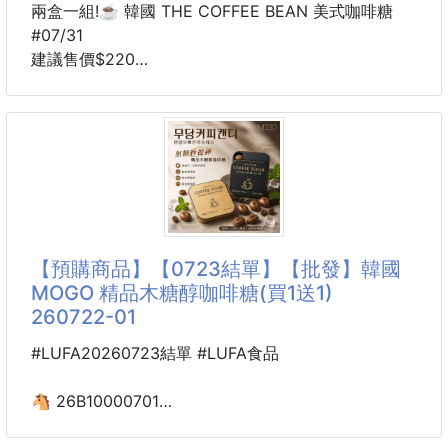
兩盒一組!☕️ 韓國 THE COFFEE BEAN 美式咖啡糖
#07/31
建議售價$220
效期最新
8月中到貨
#開會前先含一顆
#咖啡沒空喝的人的小外掛
每天都要喝咖啡的人，應該懂那個下午三四點的靈魂出
竅感。
【預購商品】【0723結單】【批發】韓國
偏偏有時候忙到連叫外送都嫌麻煩，這時候包包裡掏出
MOGO 精品木糖醇咖啡糖(買1送1)
這盒，
260722-01
含一顆，嘴巴馬上都是濃濃的美式咖啡香☕️
#LUFA20260723結單 #LUFA食品
它不是走甜甜奶咖啡路線，味道比較偏大人系的美式香
氣，咖啡控會懂!!
🐴 26B10000701
用木糖醇製作、無糖配方，嘴饞想吃點東西時很剛好；
韓國MOGO 精品木糖醇
吃完也能把嘴裡午餐、蒜味、火鍋味稍微整理一下，放