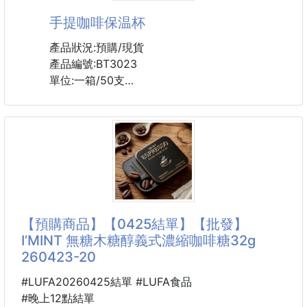
手提咖啡保温杯
不用特地跑咖啡廳
想提神、想解饞，隨時來一顆就對了💥
產品狀況:預購/現貨
產品編號:BT3023
韓國I'MINT把經典冰美式Americano濃縮進小小一顆咖
單位:一箱/50支
啡糖裡✨
起批數:4支
入口立刻散發濃郁咖啡香，微苦中帶點回甘，真的越吃
越涮嘴！
品味一杯咖啡，
似乎已經成為生活中的一種享受，
不管是上班提神💼
旅途中、工作中、任何地方，
開車醒腦🚗
都別忘了停下來，
讀書熬夜📚
感受生活中的美好.....
還是下午嘴饞時刻☕
便攜手提咖啡杯，手提設計，方便攜帶，
【預購商品】【0425結單】【批發】
來一顆，就像喝下一口冰美式般療癒又清醒～
6H長效保溫，長時間放置咖啡依然溫熱，
I’MINT 無糖木糖醇義式濃縮咖啡糖32g
隨時都能來杯熱熱的咖啡，好溫暖好貼心，
260423-20
超強密封滴水不漏，放在包包內也不擔心，
每天來杯香濃咖啡，品味美好人生。
#LUFA20260425結單 #LUFA食品
#晚上12點結單