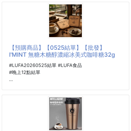
咖啡糖(買1送1) 260722-01
車上和辦公桌都超實用。
韓國爆紅的咖啡糖
重點是那個紫色鐵盒真的可愛~女生會很愛!!
你吃過了嗎？
小小一盒放口
真的不是有錢就能順利買到
超級限量！
吃了真的會上癮
【預購商品】【0525結單】【批發】
這次你沒看錯
I'MINT 無糖木糖醇濃縮冰美式咖啡糖32g
直接買1盒送1盒
含入一顆，隨身咖啡館即刻營業！☕
#LUFA20260525結單 #LUFA食品
只需3秒⚡
#晚上12點結單
瞬間擊碎疲憊與瞌睡
帶來乾淨、專注、毫無罪惡感的全面覺醒💪
🐴 26U11300501
專為精緻生活打造✨
韓國CU便利商店限定販售
隨時享受「可以嚼的頂級咖啡」！
🇰🇷 I'MINT 無糖木糖醇濃縮
冰美式咖啡糖32g 260523-07
「木糖醇」100%取代砂糖🙅‍♀️
熱量極低、完美控糖
吃完嘴巴不發酸、不留負擔🦷
把冰美式變成隨身帶著走的咖啡糖☕🧊