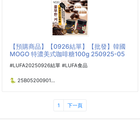
量‼️
箱出免運
#控糖神器 #甜食族救星 #高級咖啡廳御用
請勿低於賣價 違者不出貨！
但真正可怕的不是甜味，而是「高熱量＋高升糖」⚠️
團購價：170
市面上的精緻糖幾乎都是熱量高、升糖快、
➽開團性質：長期團商品
【預購商品】【0926結單】【批發】韓國
香氣風味獨特㊙才是真正的 嘿！手作黑金糖
MOGO 特濃美式咖啡糖100g 250925-05
一試成主顧！口味就是不一樣！回購率１００％😍
#LUFA20250926結單 #LUFA食品
真心想讓你嘗嘗頂級黑糖的味道👍
🐍 25B05200901
❤️韓國MOGO 特濃美式
來自日本的師傅一代代傳承下來古法製作，嚴格要求品
咖啡糖100g 250925-05
質、慢工細活熬製、不省略任何繁瑣工序
1
下一頁
使用龍眼木熬煮煉製，讓黑金糖有著不一樣的龍眼木香
🚨「提神不只靠喝的！」🚨
氣😋
🔥超爆紅韓國咖啡糖終於開團啦
💥連不喝咖啡的人都愛上的黑咖啡糖💥
不是我在說，如果您沒吃＂嘿！手作黑金糖＂別說你吃