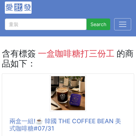
Search
含有標簽
一盒咖啡糖打三份工
的商
品如下：
兩盒一組!☕️ 韓國 THE COFFEE BEAN 美
式咖啡糖#07/31