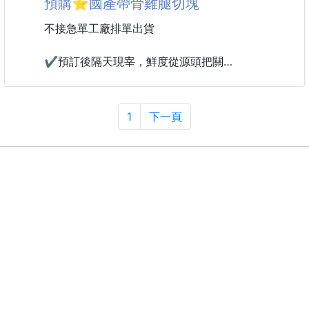
預購⭐️國產帶骨雞腿切塊
于其八腔气垫结构。根据不同部
不接急單工廠排單出貨
✔預訂後隔天現宰，鮮度從源頭把關
✔下單才製作，不囤貨不積壓
1
下一頁
✔真空鎖鮮包裝，保留肉汁與原味
✔ 嚴選國產雞，在地溯源有保障
✔冷凍保存最長一年，想吃再退冰
🔴規格：500g/包
🔴保存期限：冷凍一年