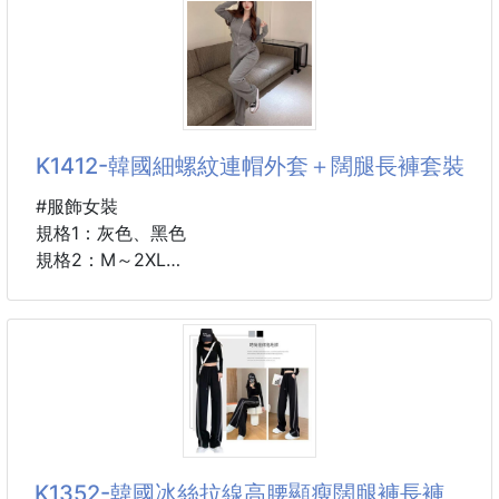
✨ 闊腿垂墜剪裁
✨ 修飾大腿與小腿
📌尺寸：S，M，L，XL，2XL
✨ 走路自然飄逸
(尺寸如圖所示)
✨ 視覺更顯瘦
----------------------------------------------
🌀預購商品🌀
🖤 側邊雙條線設計
🚧需等待時間🚧
K1412-韓國細螺紋連帽外套＋闊腿長褲套裝
🖤 運動感加分
❌不接急單❌
🖤 視覺拉長腿部比例
👉貨到通知👈
#服飾女裝
🖤 穿搭更有層次
🚨下單後，不接受任何原因取消訂單
規格1：灰色、黑色
----------------------------------------------
規格2：M～2XL
✔️ 字母刺繡細節
⚠️注意事項：
✔️ 簡約不單調
👉圖文+影片僅供參考使用方式
➖️➖️➖️產品說明➖️➖️➖️
✔️ 增添質感亮點
👉所有配件以實際收到為主
👉實品顏色跟照片，會因燈
✴️兩件套=外套➕️長褲
🇰🇷韓版型很好看🇰🇷
🎉🎉團購熱銷上萬套🎉🎉
🚸倉庫實拍『細螺紋』🚸
K1352-韓國冰絲拉線高腰顯瘦闊腿褲長褲