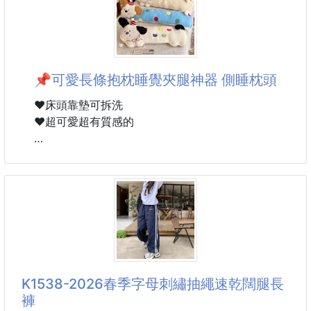
#精華鴨腿直接帶回家
【產地】中國
🦆 高級排餐等級，在家簡單煎就能享用！
📌購前須知📌
這次幫大家找到超誘人的 帶骨櫻桃鴨腿，香甜、鮮
▪ 手工測量±2-3cm屬正常範圍
嫩、多汁，一煎下鍋香氣立刻飄滿整間廚房，真的會讓
📌可愛長條抱枕睡覺夾腿神器 側睡枕頭
▪ 因拍攝
人忍不住一直偷看鍋子！😍
❤️床頭靠墊可拆洗
嚴選來自花蓮好山好水飼養的
❤️超可愛超有質感的
✨ 純種英國櫻桃鴨 ✨
只取最精華最美味的鴨腿~而且是大隻的唷
▪️材質：毛絨+PP棉
▪️尺寸：大款115*22*14cm/小款85*20*12cm
▪️款式：米白開心小狗、糖豆小狗、波點小狗
粉嫩細緻的肉質搭配豐厚鴨皮，料理時先將鴨皮朝下慢
慢煎香，油脂自然逼出，表皮煎到金黃焦香，裡面的鴨
肉依然保有鮮嫩與肉汁，一口咬下超有滿足感！
以前想吃這種鴨腿料理，通常都要到高
K1538-2026春季字母刺繡抽繩速乾闊腿長
褲