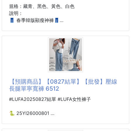
規格：藏青、黑色、黃色、白色
說明：
👖 春季韓版顯瘦神褲👖
✨ 高腰設計拉長比例
🤩抗皺🤩速乾🤩冰絲材質
💖 闊腿版型修飾腿型
⁉️ 是不是每次穿長褲
⁉️ 小腹明顯不好遮？
⁉️ 大腿肉肉卡卡的？
⁉️ 貼腿褲顯壯不敢穿？
【預購商品】【0827結單】【批發】壓線
⁉️ 想舒服又想顯瘦？
長腿單寧寬褲 6512
💖 高腰鬆緊設計
#LUFA20250827結單 #LUFA女性褲子
💖 修飾小腹線條
💖 提升腰線比例
🐍 25YI26000801
💖 穿起來更顯腿長
壓線長腿單寧寬褲 6512