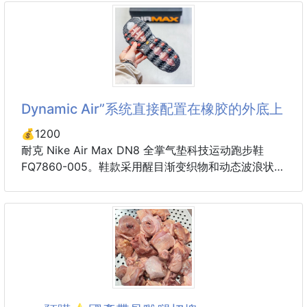
🔥🔥這款很可以包色🔥🔥
🌀無論運動還是休閒都可以輕鬆應對
🔥⏩新品上市⏪🔥
🌀鬆緊腰帶設計，舒適貼合方便快捷
💎US Sport®O型腿美姿物理矯正綁腿帶 2條/組💎
團購優惠價$99/組
💮日常出街輕鬆好駕馭
💮隨手一搭配就超有
2026旅行圈討論度最高的小物🏆一條綁帶，讓無數久
Dynamic Air”系统直接配置在橡胶的外底上
坐族、出國族一試就回不去🔥
一路不再腿開開舒服又自在 旅行達人都默默放進隨身
💰1200
包的小秘密
耐克 Nike Air Max DN8 全掌气垫科技运动跑步鞋
FQ7860-005。鞋款采用醒目渐变织物和动态波浪状结
今年最夯的小物，就是它🫵
构鞋面，搭配黑色中底和外底，以及迷你黑色 Swoosh
小小一條綁腿帶，卻讓無數久坐族愛不釋手🫶
标志，采用 8 根压柱 Dynamic Air 气柱，将从鞋跟到
脚尖的“Dynamic Air”系统直接配置在橡胶的外底上，
尤其搭長途飛機的時候，雙腿自然靠攏、坐姿更穩定
尽可能缩短与地面的距离，实现平滑的体重移动，即刻
💯
上脚，享受非凡运动体验。环保纤维革饰片组合网眼布
不知不覺整個人放鬆又舒服，睡眠品質也跟著提升💤
鞋面，耐弯折热塑框架支撑鞋身。中底搭载EVA轻量缓
震，前掌和后跟配备了 Air Zoom 气垫单元。正确后跟
老實說，小編一開始也是半信半疑，心裡一直想：「
TPU加固，鞋子引入了全掌 ReactX 泡绵中底。核心在