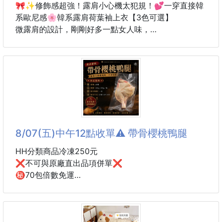
🎀✨修飾感超強！露肩小心機太犯規！💕一穿直接韓
系歐尼感🌸韓系露肩荷葉袖上衣【3色可選】
微露肩的設計，剛剛好多一點女人味，
不會太浮誇，卻能讓整體穿搭更有亮點✨
荷葉袖剪裁柔和又有層次感，
穿起來不只甜美，還能修飾手臂線條，
對在意手臂肉肉的女孩也很友善💗
寬鬆版型穿著舒適不貼身，
隨便配件牛仔褲或短裙，就能穿出輕鬆又好看的韓系感
8/07(五)中午12點收單⚠️ 帶骨櫻桃鴨腿
🤍
HH分類商品冷凍250元
🌸 露肩設計｜小小性感剛剛好
❌不可與原廠直出品項併單❌
🌸 荷葉袖口｜增添甜美氛圍感
㊙️70包倍數免運
🌸 寬鬆版型｜修飾身形更自在
帶骨櫻桃鴨腿
【顏色】白色，黑色，粉色
#煮湯也超適合
【尺寸】M，L，XL