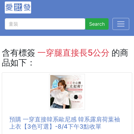
Search
含有標簽
一穿腿直接長5公分
的商
品如下：
預購 一穿直接韓系歐尼感 韓系露肩荷葉袖
上衣【3色可選】-8/4下午3點收單