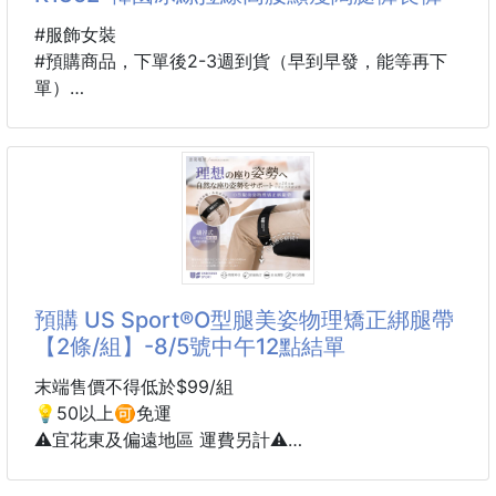
🚸高質量款🚸
┎━━━━━━━━━━━━━━━━┒
#服飾女裝
㊙️ 團 購 瘋 狂 回 購 熱 銷 款 ㊙️
#預購商品，下單後2-3週到貨（早到早發，能等再下
┖━━━━━━━━━━━━━━━━┚
單）
✔️這款非常無敵推薦，非常適合早晚溫差
規格：黑白、黑灰
⛔️超級優惠團購價，衣櫃內絕對少不的！
說明：
💗休閒衣款，不緊繃
🎉最流行百搭，高腰、腿長設計🎉
💗寬鬆~~好穿又舒服
🌟沒有打錯價錢，只有闆娘壞掉了🌟
💗居家、旅行、上課都不挑，百搭不膩
❌外面夜市一條都要390\490元
💗保證你們會再回購
🌟高腰‼️長腿設計‼️更顯瘦㊙️👍
❤️版型不用多
🌈穿上至少讓你視覺增高8cm🌈
預購 US Sport®O型腿美姿物理矯正綁腿帶
👉🏻有穿過的就知道
【2條/組】-8/5號中午12點結單
✔️好穿✔️面料挺✔️透氣✔️柔軟✔️舒適
👉🏻不信的話，你買一件試試看就知道
末端售價不得低於$99/組
👍好穿，又寬鬆
💡50以上🉑免運
👍超百搭款
⚠️宜花東及偏遠地區 運費另計⚠️
👍褲頭鬆緊，穿著舒服不勒
到貨約45-60天