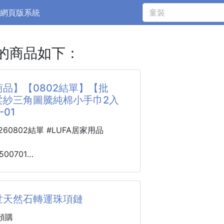
網頁版系統
的商品如下：
品】【0802結單】【批
柔紗三角圖騰純棉小手巾2入
-01
0260802結單 #LUFA居家用品
500701
角圖騰純棉小手巾
01-01
世天然石轉運珠項鏈
一條超方便！柔軟、吸水、好攜帶，日
到🌟
預購