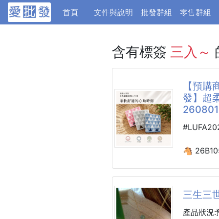
(current)
首頁
文件與說明
批發群組
零售群組
含有標簽
三入～
【預購商
發】超
260801
#LUFA2
🐴 26B10
超柔紗三
2入 2608
三生三
🌟小小
常真的用得
產品狀況: