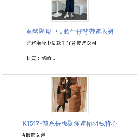
🌸約會出遊，回頭率超高
平日約會上班都好搭配
🌸踩雙小白鞋，更顯青春
透氣材質
👍這絕對要來幾件
🔥遮肚遮腿，修身顯瘦
👍四季天氣皆可穿，CP值超級高
寬鬆顯瘦中長款牛仔背帶連衣裙
🔥走路帶風，飄逸有型
👍超好穿
🔥不挑年齡，甜美減齡
👍寬鬆清涼
寬鬆顯瘦中長款牛仔背帶連衣裙
🔥夏日穿搭，一件搞定
👍簡約時尚
👍相似長裙褲
材質：滌綸
✅尺寸：
💕柔軟親膚，涼爽高透氣
顏色：深藍色
M：裙長90cm/ 臀圍94cm
💕給予不悶熱的舒適穿著感受
尺寸：S，M，L，XL，XXL
L：裙長91
💕縫線精細，束口收腳
💕顯瘦高腰設計，好穿更百搭
💕時尚顯瘦，適合各種腿型
💕衣櫥裡的必buy款
✅均碼款（建議體重40～90kg)
✅材質：再生纖維混紡
K1517-韓系長版顯瘦連帽羽絨背心
#服飾女裝