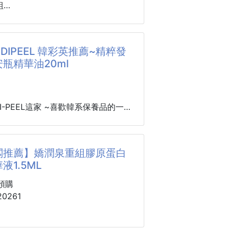
)D-80(36)ABC【建議50-58kg】
組
6)D-85(38)ABC【建議58-65kg】
38)D-90(40)ABC【建議65-73kg】
為什麼染色？
之所以染色，通常是因為其中含有天
EDIPEEL 韓彩英推薦~精粹發
，品彩内衣带给你的完美体验
質和元素，這些物質可以在與皮膚接
瓶精華油20ml
是一家知名的內衣品牌，致力於為女
染色的反應。以下是可能導致死海泥
品質、舒適和時尚的內衣產品。無論
壹些常見原因：
著還是特殊場合，品彩內衣都能帶給
死海泥通常富含鐵元素，特別是氧化
魅力，並為你打造完美的身形。
海泥與皮膚接觸並幹燥時，鐵可以氧
DI-PEEL這家 ~喜歡韓系保養品的一
棕色或紅色的顏色，從而染色皮膚。
！！
通常是暫時的，可以通過清潔皮膚來
us綜藝節目《Y Night》中，
闆推薦】嬌潤泉重組膠原蛋白
ml 大容量
英作爲冬季護理乾燥皮膚的產品，
液1.5ML
dipil"高級發酵山茶精華油"，引起了
清潔泥膜
注。
預購
合敏感肌！核心成分是富含礦物質元素的
0261
既能快速吸附深層油污，還含有死海
會極度乾燥，僅靠保溼霜很難堅持。
osmoter,.有很強的保濕修護作用，
繃現象而受到刺激的肌膚，
皮膚
用長時間鎖住皮膚水分的高保溼產品