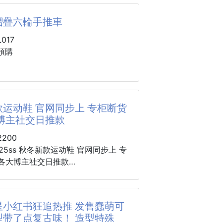
送一) 260331-27
✔修飾腰線✔
摺疊六輪手推車
來穩、順、舒服，不壓肉！
姐愛用推薦款
輕巧便攜輕鬆卸妝
017
間提臀｜渾圓翹臀立現】
預購
覆臀部
運用✨✨✨
高不假掰
卸妝⭕️清潔
綠/藍/黑
接有線條
️濕敷
2尺寸的翹臀感🔥
💯
30x9cm
运动鞋 官网同步上 专柜断货
30cm
痕貼膚｜外穿不尷尬】
大博主社交日推款
拋
一檔)52cm，(二檔)76cm，(三
緻面料
度全圈壓邊
200
、不卡邊
卸妝不掉棉絮的舒適感😍
拉桿/工程PP底盤/PU輪
 25ss 秋冬新款运动鞋 官网同步上 专
 各大博主社交日推款
過最好用的化妝棉
用雙面夾棉的極致親膚體驗！
疊六輪手推車，輕鬆運送，不費力~
简直闭眼入，上脚狂好看，率性的休
維棉🎀
的設計，大小物品都好放，大小朋友
，飒爽又自然，演绎香奈儿的时髦女
溫消毒
星小红书狂追热推 发售蠢萌可
 摺疊超容易，車上安置、出門攜帶、
生✅安心使用
型带了点复古味！ 造型特殊
都方便~ 加上擁有加厚底盤，結實硬