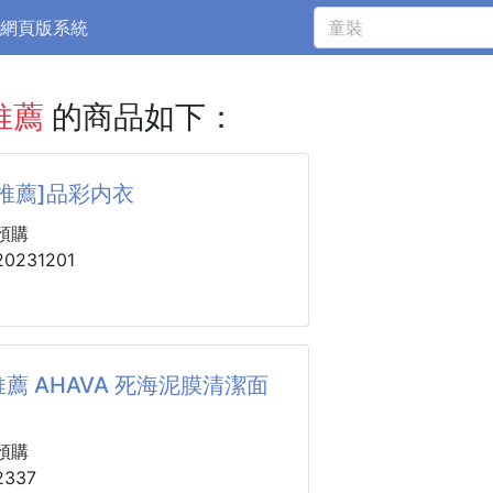
網頁版系統
推薦
的商品如下：
推薦]品彩内衣
預購
0231201
紅/奶油白/淡天藍/檸檬黃/曜石黑/果
薦 AHAVA 死海泥膜清潔面
)ABCD-75(34)ABC【建議43-
預購
337