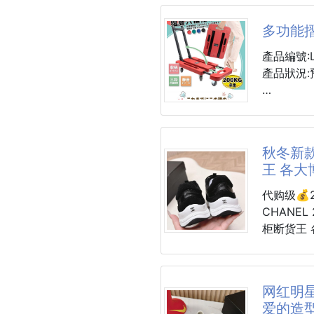
化妝棉(買一
包覆小腹
多功能
👉穿起
🔥🔥空
👍️👍️
產品編號:L
🍑【瞬
產品狀況:
✔緊實包
一棉廣泛
✔自然托
無論是⭕️
顏色：紅/
✔穿上直
⭕️爽膚⭕
尺寸：
👉視覺+
一片就搞定
折疊：47x
秋冬新款
展開：57x
💎【無
王 各
✔️即用即
手把拉長：(
高彈力細
✔️360
檔)100cm
代购级💰2
貼身不勒
享受清潔
材質：鋼質
CHANEL
柜断货王
這是我用
產品介紹
😘😘採
多功能摺
这季新款
嚴選植物纖
伸縮自如
闲运动风
✅全程高
网红明
也好拉~
性气质
✅安全衛
爱的造
平時收納