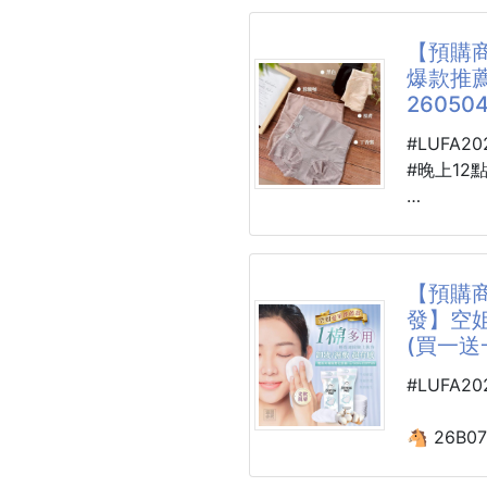
數量:30支
【預購商
女演員韓
嬌潤泉重
爆款推
還能解決
層滋養和
260504
肌膚問題
的重組膠
和修復，
#LUFA2
她親自塗
華液容量為
#晚上12
吸收力和
進行護理
特別是，
🐴 26U2
等
重組膠原
爆款推薦
的活性成
收腹美臀褲4
【預購商
夠深入肌
發】空
復。它能
👉4件組
(買一送一
膚細胞再
細紋和皺
💥不用
#LUFA2
次拋精華
👉一件
復的綜合
🐴 26B0
✨【高腰
🔥空姐推
褲頭無勒