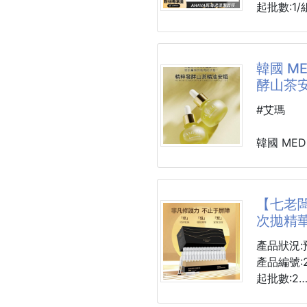
L:75(34
起批數:1/
XL:80(3
2XL:85(
死海泥膜
死海泥膜
韓國 M
自信魅力
然的礦物
酵山茶安
品彩內衣
觸時引起
性提供高
膜染色的
#艾瑪
是日常穿
鐵含量：
你自信和
鐵。當死
韓國 ME
化，形成
定知道
這種染色
去除。
SBS Pl
【七老
此款是100
演員韓彩
次拋精華
介紹了Me
🟩死海泥
人們的關
產品狀況:
hin適
產品編號:2
死海泥，
冬天皮膚
起批數:2
水中提取的
爲了因緊
可以提升
有必要使