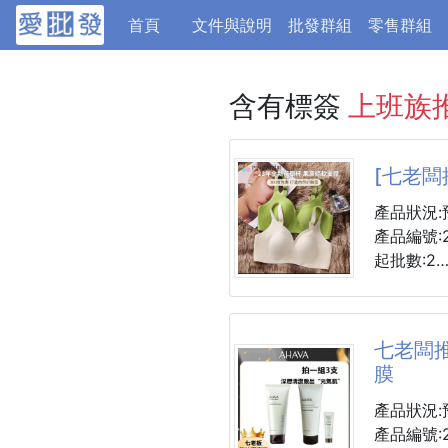
(current)
首頁
文件與說明
批發群組
零售群組
含有標簽
上班族
[七老闆
產品狀況:
產品編號:2
起批數:2
顏色:古粉
綠色
七老闆推
膜
尺寸
M:70(32
產品狀況:
50kg】
產品編號:2