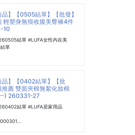
/90支
品】【0505結單】【批發】
彩英公開了不僅能保溼，
組膠原蛋白次拋精華液是一款注重深
薦 輕塑身無痕收腹美臀褲4件
營養、生機、淨化皮膚、彈力等所有
重塑肌膚的護膚產品。它採用了先進
-10
的"高級發酵山茶精華油"。
原蛋白技術，為肌膚提供高效的滋養
説明改善肌膚彈性和緊致度。每支精
0260505結單 #LUFA女性內在美
上相關產品，向觀衆們展現了卓越的
1.5毫升，方便攜帶，便於隨時隨地
點結單
特有的溼潤感。
。
她還公開了將精油混合在乳液中塗抹
2000501
蛋白是一種與人體天然膠原蛋白相似
 輕塑身無痕
分，具有出色的滲透性和吸收性，能
件 260504-10
品】【0402結單】【批
膚底層，為肌膚提供全面的滋養和修
姐推薦 雙面夾棉無絮化妝棉
夠增加肌膚的膠原蛋白含量，促進皮
，一穿直接升級身形！
) 260331-27
生，提升肌膚的彈性和緊致度，減少
紋的出現。使用嬌潤泉重組膠原蛋白
再忍勒、不用再分層穿
0260402結單 #LUFA居家用品
液，您可以享受到肌膚深層滋養和修
搞定：收腹＋提臀＋無痕！
效
7000301
機能塑褲｜升級版】✨
薦 雙面夾棉無絮
痕設計✔