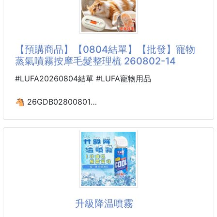
#乾洗手
🏆日本主婦界瘋傳：羽絨外套
【預購商品】【0804結單】【批發】寵物
蒸氣噴霧按摩毛髮整理梳 260802-14
#LUFA20260804結單 #LUFA寵物用品
🐴 26GDB02800801
寵物蒸氣噴霧按摩毛髮
整理梳 260802-14
【商品說明】-
別再讓傳統鋼針梳帶來的刺痛感與滿屋飛毛毀掉你和寶
貝的親密時光了！
「寵物蒸氣噴霧按摩毛髮整理梳」
🐱「按摩＋洗澡＋梳毛三合一」🐶
升級降温噴霧