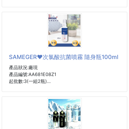
不會那種厚厚悶悶感🥹
實體店面價格1罐$139
💖 日常外出防曬超方便
💖 輕盈不厚重
現在買1送1價$139
💖 外出補噴快速省時間
❤️ 康朵 隨身攜帶型
現在直接買一送一真的太划算🔥
人體用 茶樹精油酒精噴霧60ml
很多人都直接囤起來～
SAMEGER❤️次氯酸抗菌噴霧 隨身瓶100ml
🍃最新報導指出 最新病菌怕酒精🍃
━━━━━━━━━━━
產品狀況:廠現
**一瓶再手 壞細菌遠離我**
產品編號:AA681E08Z1
商品：377+577美白涼感360º噴霧防曬
◆隨時隨地 壞菌埋伏
起批數:3(一組2瓶)
免用水 隨時全身護航
規格：單一款
◆濃度增加，效能更提升
SGS認證款
顏色：如圖
人體專用，全身可噴
❤️ SAMEGER 肌膚防護清潔抗菌噴霧 隨身瓶100ml*2
尺寸
◆小巧設計，隨身攜帶
包包必放，上班上學必備
💙 強力推薦！
專業的次氯酸抗菌噴霧
✔️來自澳洲茶樹精油、純水與酒精成分，溫和不殘留