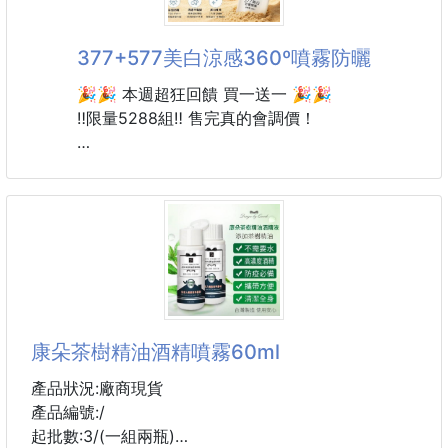
商品介紹：
377+577美白涼感360º噴霧防曬
● 噴出有霧 細膩均勻
🎉🎉 本週超狂回饋 買一送一 🎉🎉
● 用時輕輕一噴 即可噴出油霧
‼️限量5288組‼️ 售完真的會調價！
● 氣壓噴霧原理 輕鬆掌控用量
● 單手操作 防滑底部
夏天最煩的不是熱🥵
● 食品級食材 健康環保
是防曬擦了黏黏悶悶還一直流汗😵‍💫
● 健康生活 從控油開始
● 專業噴油壺 更省更細 ● 身形一體成型
這瓶真的很多人一噴直接愛上😍
● 您的廚房好幫手 ● 抗酸防腐 健康安全
● 耐腐蝕 高穩定性
☀️ 360°噴霧設計
● 可盛裝任何液體 不會出現腐蝕
背後也能輕鬆補噴超方便！
● 高硼硅玻璃不會析出任何有害物質
康朵茶樹精油酒精噴霧60ml
● 易清洗 油
❄️ 一噴清爽有感
夏天外出、騎車、逛街都很可以✨
產品狀況:廠商現貨
產品編號:/
而且噴霧超細緻
起批數:3/(一組兩瓶)