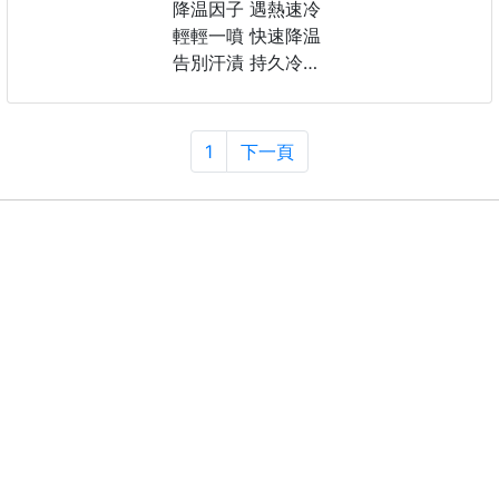
它擁有獨特的一鍵細膩噴霧功能，能邊梳毛邊釋放綿密
降温因子 遇熱速冷
的水霧
輕輕一噴 快速降温
微濕的觸感瞬間包裹浮毛，讓飛毛無處可逃
告別汗漬 持久冷感
衣服 安全帽 汔機車
配合旋轉式舒適手柄，無論是幫貓咪舒壓按摩，還是快
雅淡清香 心曠神怡
速清理廢毛
讓您走到哪 涼到哪
1
下一頁
隨手一刷，就能輕鬆擼出一塊超完整的乾淨貓餅，讓居
家環境煥然一新！
📌材質：PP、TPR
📌款式/顏