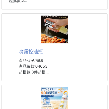
起批數:2
✅可怕病菌遠離我
✅外出必備品
✅包包隨身帶 大小人孩 一起抗菌
✅病菌遠離我的家人
✅餐廳遊戲區 玩玩又要去洗手? 快速又方便的手噴霧
✅在家裡 拿了玩具 拿水果吃?
✅常常易生病者 必須常常為自已清潔唷.
噴霧控油瓶
✅值得信賴+居家防護
產品狀況:預購
如有過敏現象，請停止使用並請教醫生。
產品編號:64053
請放置於兒童不及之處。
起批數:3件起批
保存期限：三年
容量：50ml
尺寸: 約直徑4.2x高18.3 cm
產地：台灣
容量約100ml
材質:食品級噴頭+玻璃瓶身
#Dr.Clean #抗菌 #乾洗手 #噴霧
備註：