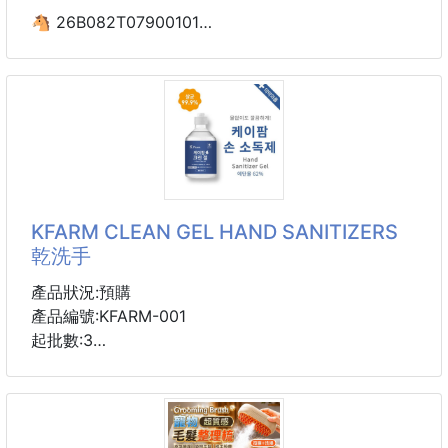
感。
🐴 26B082T07900101
可攜式提繩設計：好提好拿，隨身帶著走無負擔。
💎ヨウジソファソ®
安全材質：耐用防摔，密封防漏，用得更安心。
日本家事達人監修
業務用級泡泡乾洗噴霧
(羽絨外套、大衣適用)
260104-34
※廠商控價…零售價不可低於$99
KFARM CLEAN GEL HAND SANITIZERS
你那些不想穿一次就送乾洗的羽絨外套、羊毛大衣、和
乾洗手
難洗的抱枕⚠️
👉髒污的緊急救星來了❗️❗️
產品狀況:預購
產品編號:KFARM-001
再也不用忍痛花上千元乾洗，也不用提心吊膽穿上新衣
起批數:3
出門🍲☕️
這瓶「ヨウジソファソ®泡泡乾洗噴霧」簡直是冬季髒
酒精 : 62%
污剋星🪄
規格：60ml
韓妞、櫻花妹都狂推：去污感真的太扯了❗️