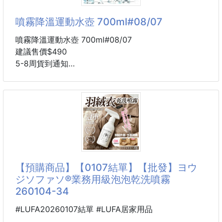
❤️ 通過SGS認證
噴霧降溫運動水壺 700ml#08/07
💎 清潔全身並保護肌膚，避免進出公共場所外在環境
👉👉醫院專用的清潔液❤️
帶來的威脅。
噴霧降溫運動水壺 700ml#08/07
嬰兒可以，孕婦可以，寵物可以，一罐讓你好安心
建議售價$490
💎 用餐前後、戶外運動、休閒活動、餵食嬰幼兒前、
5-8周貨到通知
搭乘大眾交通工具時、進出醫院場所、如
✔️快速出貨，持續排單出貨中
顏色：漸變藍 /漸變黑/雲頂白/暗夜黑
✔️大家可自行google搜尋次氯酸成分的抗菌液，單價
都很高，我們這檔超級優惠！
天氣越來越熱，運動完總是爆汗又悶熱？
這款補水兼降溫的神級水壺一定要入手！除了大容量補
👉不喜歡酒精的味道的
水，還內建細密噴霧功能，一按秒降溫，涼爽感直接滿
那麼你可以選定這款無色無味的洗手噴霧，連孕婦嬰兒
格！涼爽漸變配色超吸睛，拿在手上就是球場焦點！
還有你家的毛小孩都可以使用哦！
【預購商品】【0107結單】【批發】ヨウ
✔️通過SGS認證，專業級
雙重功能：大口暢飲補水 + 細密噴霧降溫，雙效合
ジソファソ®業務用級泡泡乾洗噴霧
✔️溫和有效
一。
260104-34
700ml 大容量：滿足戶外運動、健身房、日常出遊的
補水需求。
#LUFA20260107結單 #LUFA居家用品
顏值線上：漸變黑 / 漸變藍 雙色可選，簡約潮酷質