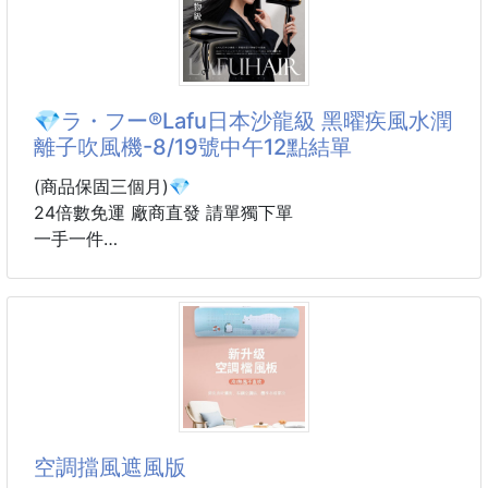
💎ラ・フー®Lafu日本沙龍級 黑曜疾風水潤
離子吹風機-8/19號中午12點結單
(商品保固三個月)💎
24倍數免運 廠商直發 請單獨下單
一手一件
到貨約20-35天
🔥⏩新品上市⏪🔥
💎ラ・フー®Lafu日本沙龍級 黑曜疾風水潤離子吹風
機(商品保固三個月)💎
很多人以為吹風機都差不多…💥
直到真正吹過這支，才知道原來差距可以大成這樣‼️
空調擋風遮風版