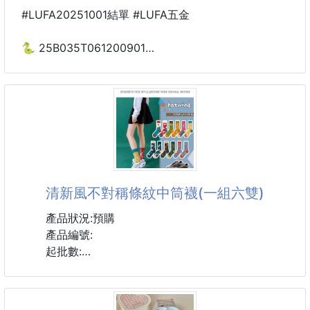
#LUFA20251001結單 #LUFA五金
🐍 25B035T061200901
簡約風大開口檯面瀝水架
250929-04
大開口設計，不管是大塊的清潔海綿，還是瓶瓶罐罐的
洗潔精，都能輕鬆放進去，之前那些放不下的大瓶清潔
劑，現在也有了歸宿。
清新風不對稱條紋中筒襪(一組六雙)
傾斜瀝水的設計超貼心，水會順著坡度流到接水盤裏，
海綿、刷子一直保持幹爽，再也不會濕噠噠黏糊糊的，
產品狀況:預購
之前沒瀝水的海綿都發黴了，現在完全不用擔心🧼
產品編號:
起批數:
大容量收納太絕了，能把各種清潔工具、小瓶瓶罐罐都
規整好，廚房臺面一下就清爽了。
#中筒襪 #襪子