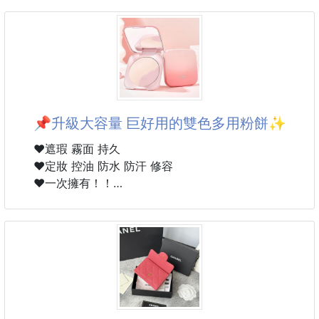
款式香味
芒果橙香 Mango Citrus
葡萄柚Grapefruit
水蜜桃 Peach
容量:30ml
📌升級大容量 巨好用的雙色多用粉餅✨
濕潤和新鮮的果子露配方
塗抹護手霜時，總會有黏膩的印象，但Holika Holika
❤️遮瑕 霧面 持久
的護手霜屬於雪酪質地，能迅速吸收，讓您的雙手有毫
❤️定妝 控油 防水 防汗 修容
無黏膩感的清爽。
❤️一次擁有！！
具有鎖水功效的乳蛋白萃取物能在肌膚上呈現保濕膜，
從乾燥中保護雙手。
▪️淨含量：22g
只要把指甲和指甲的周圍都能牢牢的給予護理，就能呈
▪️色號：01自然、02提亮
現水嫩細緻手指。
▪️效期：3年 每批效期略有不同以實際為主
#不二家 #牛奶妹 #護手霜 #Peko #韓國