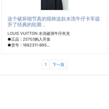
这个破坏细节真的很帅这款水洗牛仔卡车提
升了经典的轮廓，
LOUIS VUITTON 水洗破洞牛仔夹克
●正品：25703购入开发
●货号：1682311-B95
●面料：纯棉尊享牛仔料
●工艺：激光烧花
●版型：合身版型
1
下一頁
●克重：约1205克
●尺码：48-59-52-54
●描述：这个破坏细节真的很帅这款水洗牛仔卡车提升
了经典的轮廓，前后对比Monogram细节，制作时具有
前卫撕裂效果。这款季中期的单品层次不费力，可以与
搭配的搭配，呈现潮流的风格