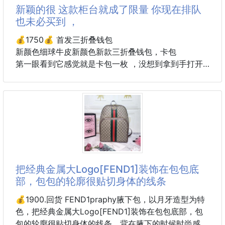
新颖的很 这款柜台就成了限量 你现在排队
也未必买到 ，
💰1750💰 首发三折叠钱包
新颜色细球牛皮新颜色新款三折叠钱包，卡包
第一眼看到它感觉就是卡包一枚 ，没想到拿到手打开
才知道 正面是卡包的样式 可容纳零钱、银行卡背面却
是钱包哈 新颖的很 这款柜台就成了限量 你现在排队也
未必买到 ， 小包当道 必须自留 超级小巧实用 一定要
买的款[耶] 两种皮质～小颗粒牛皮经典菱格纹 永不会
过时
配最新全套包装
size：10.5*7.5*3cm
编号：AP0230（84401）
把经典金属大Logo[FEND1]装饰在包包底
部，包包的轮廓很贴切身体的线条
💰1900.回货 FEND1praphy腋下包，以月牙造型为特
色，把经典金属大Logo[FEND1]装饰在包包底部，包
包的轮廓很贴切身体的线条，背在腋下的时候时尚感满