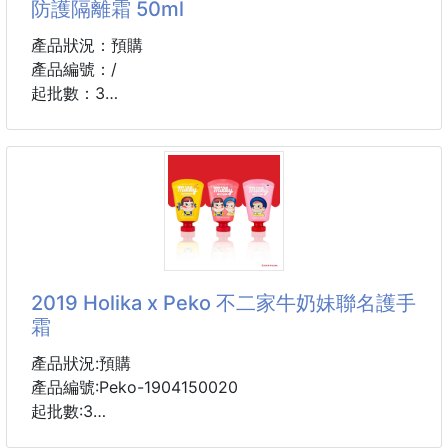
防護隔離霜 50ml
🎉簡直就是家中用餐喝湯的必備聖品
產品狀況：預購
產品編號：/
起批數：3
防曬沒做好 生出各種肌膚問題
💎 12小時防護小藍瓶 對抗暗沉老化
💎 物理+化學+生物三合一防曬 全面抗紫外線
質地就像冰淇淋一樣 水潤清透 好推勻不油膩 💦
💎 空氣觸膜科技 速效成膜 不阻塞毛孔不致痘!
💛 物理+化學+生物三合一防曬 隔離UVA/UVB 阻擋可
見光
2019 Holika x Peko 不二家牛奶妹聯名護手
物理防護反射可見光 水脂阻隔氧化 隔離紅外線
霜
防水防汗 剛保養完肌膚也能直接塗上 💦
植萃溫和配方不薰眼 孕媽咪 脆弱肌膚也能用 🌱🌱
產品狀況:預購
無油配方 清爽不黏膩 不死白上臉直接隱形 💦
產品編號:Peko-1904150020
💦 韓國獨島深層海洋水+玻尿酸 修護曬傷造成的受損
起批數:3