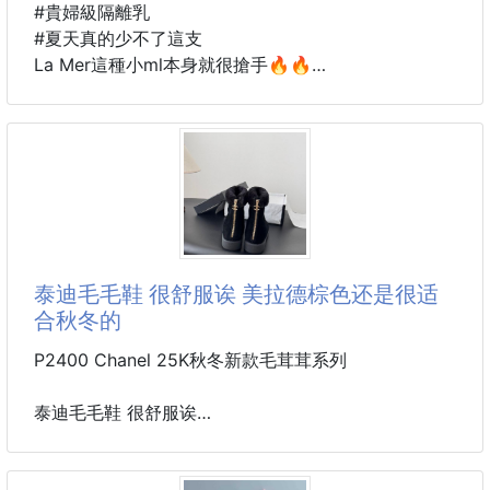
#貴婦級隔離乳
#夏天真的少不了這支
La Mer這種小ml本身就很搶手🔥🔥
對好入手的價格體驗專櫃質地真的很可以！！！
正裝價格一直都偏高⋯入手真的會猶豫🥺
但這種容量就是剛剛好
不用一次花大錢，也能先用看看🤍
重點正裝50ml定價要 $5000 😱😱😱
.
#夏日外出防護不能少
泰迪毛毛鞋 很舒服诶 美拉德棕色还是很适
#待辦公室也要擦防曬隔離
合秋冬的
日常防護＋妝前一支完成
P2400 Chanel 25K秋冬新款毛茸茸系列
經典 Miracle Broth™ 精萃成分
質地真的讓人很喜歡💖
泰迪毛毛鞋 很舒服诶
✔ 延展性很好 輕鬆推開
美拉德棕色还是很适合秋冬的～
✔ 上臉是舒服的潤澤感
鞋面麂皮 内里皮毛一体 原版大底
✔ 清爽不厚重、不悶