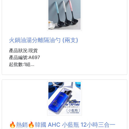
Size:35-39 其他码数定做
搭配 SPF50 PA+++ 日常防護
外出使用更安心👌🏻
-
擦起來使用
火鍋油湯分離隔油勺 (兩支)
產品狀況:現貨
產品編號:A697
起批數:1組
顏色隨機
材質：食品級PP
可耐熱溫度100度
|
這款PP製作的健康濾油勺，幫助您過濾油脂快速隔油
加厚型材質設計耐摔不易壞，安全PP材質製造材料厚
實
🔥熱銷🔥韓國 AHC 小藍瓶 12小時三合一
🎉一支湯匙都幫你做到好好好