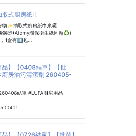
 250823-36
食共用，細菌交叉污染看不見
y抽取式廚房紙巾
都在使用的砧板，真的不能隨便！
】-
y好物✨抽取式廚房紙巾來囉
，換成更乾淨、更安心的選擇！
房小白秒變大廚的雞骨剪刀神器】
正隆製造(Atomy環保衛生紙同廠♻️)
藝授權，獨家304不鏽鋼廚房砧板
 🐔雞骨剪刀神器✨
，1盒有4️⃣包
廚的人，都開始改用304不鏽鋼砧
皮、刮魚鱗、開瓶蓋通通難不倒！💪
8元
🏻1包只要22元耶😚根本物美價廉的
不掉屑、不易殘留異味
著😍
都更乾淨、更衛生！
品】【0408結單】【批
理食材手忙腳亂嗎？😵
廚房紙巾一組四包
廚房油污清潔劑 260405-
，解決你的廚房煩惱！
抽，等於400抽$88元。 等於一張
利刀刃：輕鬆剪斷雞骨、魚鰭，不卡卡！
上賣的廚房紙巾
0260408結單 #LUFA廚房用品
每包120抽
抽$99元(是促銷期間，非促銷期售價
3500401
滑握柄：人體工學設計，久用也不滑手、
） 等於一張0.275元😨
星來啦！👩‍🍳🔥
😘👏🏻
UT！清潔力爆棚的
污清潔劑 260405-24
能設計：
品】【0726結單】【批發】