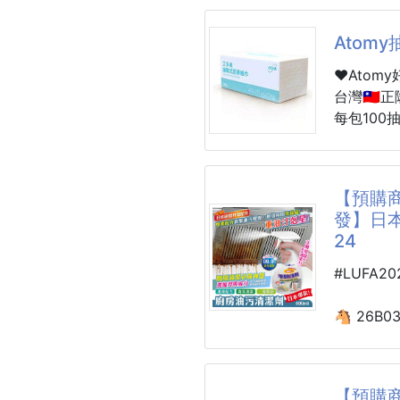
雞骨剪刀神器
❌ 生熟
Atom
⚠️ 每天
【商品說明
❤Atom
現在開始
🍳【廚
台灣🇹🇼
✨英國工
✨多功能
每包100抽
真正懂下
剪骨、剝
會員價8
板！
👨‍🍳
換算下來
不發霉、
新生力軍來
每天料理
【預購商
還在為處
Atomy
發】日本
一把剪刀
每包100
24
0.22元😏
🔪 鋒
🔎市面
#LUFA2
🐔🐟
一組三包，
等於360
🐴 26B0
🤲 防
$130元。
👩‍🍳廚房救
不疲勞👏
真的俗又大碗
💥油膩O
日本廚房油
🪝 多功
【預購商