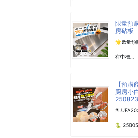
廚房 水槽
可當簡易
底部採用
過濾網能
更不傷地
限量預購
濾杯的清
夠厚、夠
房砧板
數量:每包
花紋圖案
🌟數量預
台灣製造
材質:聚乙
家裡各個
有中標
展開約長2
防摔的更
到!!!
到貨約45-
#廚房用品
房間、客
【預購商
會不舒服~
英國工藝
廚房小
食品級3
250823
同時可用
（沙發椅踩
😱 你家
#LUFA2
防滑效果特
❌ 木砧
🐍 25B0
#廚房用品
❌ 潮濕
廚房小白
❌ 塑膠