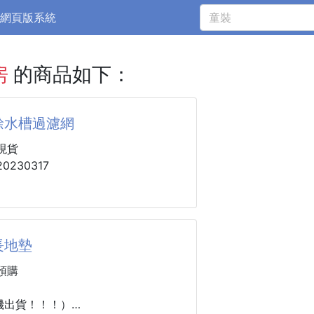
網頁版系統
房
的商品如下：
餘水槽過濾網
現貨
0230317
水槽過濾網
 批45
長地墊
網
預購
渣濾網
網
機出貨！！！）