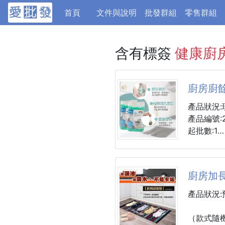
(current)
首頁
文件與說明
批發群組
零售群組
含有標簽
健康廚
廚房廚
產品狀況:
產品編號:2
起批數:1
廚房廚餘
1包100入
廚房加
廚污過濾
產品狀況:
排水口殘
水槽過濾
（款式隨