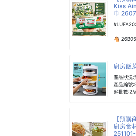
✔️ 剪食材
Kiss
夾核桃
巾 2607
👉廚房
#LUFA2
📌 不鏽
✨【產品
💎日本
🐴 26B0
去污不留
Kiss A
💎99.
救星清潔濕巾
除惡臭一
廚房飯
💎溫和
每次煮飯
晶、鍋具
❌抽油煙
產品狀況:
💎操作
❌瓦斯爐
產品編號:9
💎清潔
❌微波爐
起批數:2/
面、瓷磚
❌流理台
❌清潔完
1-3層 可
油污退散
【預購商
現在只要一
最近超熱
廚房食
讓你輕鬆
🌸【優點
251101-
🌸直接