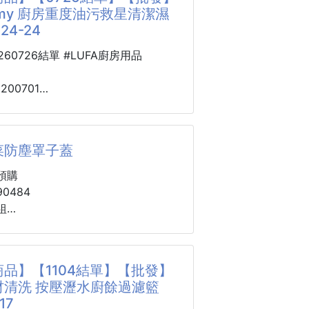
 ✔️刮魚鱗 ✔️ 開瓶蓋 ✔️夾螃蟹 ✔️
 Aimy 廚房重度油污救星清潔濕
24-24
再也不用滿手油垢、搞到一身狼狽啦！
0260726結單 #LUFA廚房用品
特色超猛亮點】✨
研發升級配方→超濃縮清潔配方，強效
5200701
情！
imy 廚房重度油污
9%去污效果→頑固油垢、黏膩油煙，消
 260724-24
噴即化！
菜防塵罩子蓋
不傷廚具→清潔同時保護，金屬亮晶
都遇到這些問題嗎？
像新的一樣！
機油垢厚厚一層
預購
超簡單→一噴一擦，秒變清潔小天才！
噴油難清理
0484
範圍廣→抽油煙機、瓦斯爐、廚房牆
裡面油漬卡死角
組
、流理台通通搞定！
總是油油黏黏
還要再沖水超麻煩
以超取 4-5層 需要宅配
✨惡臭消
品】【1104結單】【批發】
包【KissAimy廚房清潔濕巾】
銷的飯菜保溫盒~
材清洗 按壓瀝水廚餘過濾籃
搞定整個廚房清潔！✨
】 🌴頂部蓋子可拆~
17
和飯菜一起放進冰箱，無需保鮮盒