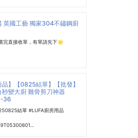
 菜渣 防止堵塞排水口、水管
型肥皂袋
無紡布點塑底，防滑、耐磨、不發霉
保持流理台
板
 英國工藝 獨家304不鏽鋼廚
潔並杜絕異味及蚊繩孳生
緊密、夠耐操👍
100入
是熱轉印技術，不掉色、不退色~
購完直接收單，有單請先下🌟
烯PE塑膠粒
位置都可以放，浴室、廚房需要吸水
2cm*寛30cm
適合，因為法萊絨的材質都有兼顧
60天
廳就不用說了，坐在地毯上屁屁也不
品】【0825結單】【批發】
採在上面走來走去更讚!!!
授權
白秒變大廚 雞骨剪刀神器
04不鏽鋼，一塊抵多塊！
-36
做
腳/楊臺防滑/床邊防冷/兒童爬墊）
的砧板是不是也有這些問題？
0250825結單 #LUFA廚房用品
別好！尺寸105*45
板刀痕越切越深，藏污納垢
59T05300801
天氣容易發霉、發黑、有異味
秒變大廚
砧板越切越掉屑，吃進肚子超擔心