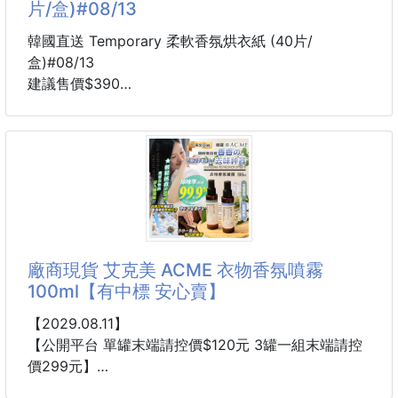
片/盒)#08/13
🔥經典Jo Malone香膏🔥
💟 送禮超有面子
❤️Jo malone的味道真的巨高級❤️
韓國直送 Temporary 柔軟香氛烘衣紙 (40片/
💟 情人節禮物
🌞夏天容易流汗💦
盒)#08/13
💟 姐妹生日禮
🌞外出更需要香膏🏖️
建議售價$390
👍有用過香膏的就知道～～
🚚預計6~8週到貨
👍才真的有辦法～『抑味持香』
(#)黑色-清新草本香
❌只噴香水....汗臭＋香水味...更噁🤮🤢
(#)白色-黑莓香
👉🏻直接馬上壓過你的汗臭味
👉🏻攜帶方便又不笨重
讓每次烘衣完也能很療癒
👉🏻約會、上班、旅行一定必帶
採用黏膠纖維柔順紙材質，幫助均勻釋放香味，並呵護
廠商現貨 艾克美 ACME 衣物香氛噴霧
🎉闆娘直接包款，方便好用又
衣物纖維，更添加柔順精華，能減少衣物靜電，使衣物
100ml【有中標 安心賣】
更加柔軟，通過肌膚低刺激測試與無螢光增白劑檢驗，
全家的衣服都能安心使用。
【2029.08.11】
【公開平台 單罐末端請控價$120元 3罐一組末端請控
獨立包裝設計，能避免與空氣接觸，維持烘衣紙的新鮮
價299元】
香味，只要在烘衣時加一張，讓衣服在烘乾同時更加柔