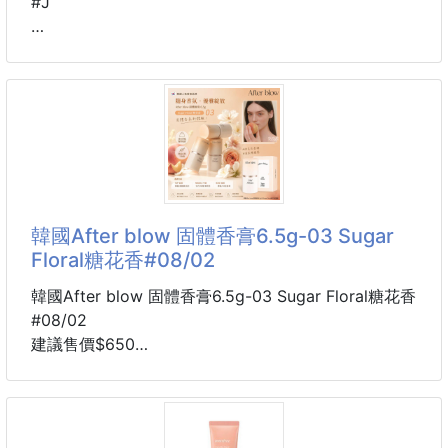
#J
➖️➖️➖️產品說明➖️➖️➖️
#清新微香適合學生或不適合太濃香的場合
雅頓的綠茶系列以清新淡雅的香調聞名
這支綠茶櫻花也是搶手貨
在清新綠茶中, 添入一抹若有似無的花香
韓國After blow 固體香膏6.5g-03 Sugar
不只做為身體噴霧時散發淡雅清香
Floral糖花香#08/02
室內噴霧或是抱枕織品噴霧
安全帽內墊噴一下都能散去惱人氣味
韓國After blow 固體香膏6.5g-03 Sugar Floral糖花香
#08/02
是一款日常使用廣泛的隨手香
建議售價$650
交期約2~3週
前調: 佛手柑, 檸檬, 橘子, 橙樹
📣📣總代理公司貨，有中標有PIF~!📣📣
中調: 櫻花, 牡丹, 杏桃
🔸零售不能低於：$650/個
基調: 麝香, 百合, 白樺樹
今年最值得關注的韓國小眾香氛～絕對是 After