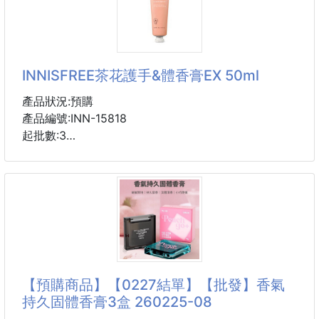
Blow！💖
效期 2027/06
質感與調香好到連台灣指標性百貨都爭相邀請設櫃！
來源 貿易商中標
🏢✨
INNISFREE茶花護手&體香膏EX 50ml
交期 11月底
沒有鋪天蓋地的廣告，光靠高規格的調香
就在韓國掀起大批香迷排隊瘋搶！🔥
產品狀況:預購
更是男神 DAY6 金元弼 的私房香氛品牌 🤍
產品編號:INN-15818
起批數:3
比起容易揮發的液態香水 💦
固體香膏的持香度更溫和、更貼膚 🌸
不但可當護手霜也可當體香膏溫和保濕你的肌膚
就像是從肌膚底層自帶的「偽體香」🧸☁️
1.在寒冬雪中綻放的花
濟州山茶花散發出絢麗的色彩和芬芳，是一種在寒冷冬
天盛開的花朵。
2.具有強效的保濕力
【預購商品】【0227結單】【批發】香氣
濟州山茶花具有保濕效果，即使在乾燥的肌膚上，也能
持久固體香膏3盒 260225-08
使肌膚恢復活力的保濕力。