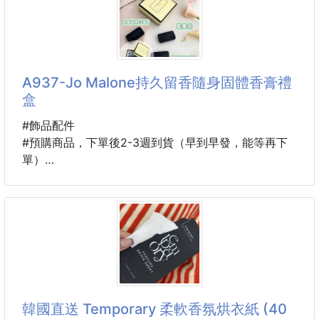
🌹經典五號香水超高級味道
📍茉莉龍井氣質滿滿的茶香盈滿龍井的清香與茉莉花
🌹塗上立刻變身精緻女孩
的淡雅香氣
🌹氣質直接拉滿
📍無人區玫瑰獨特魅力的玫瑰香清冷溫柔
🌟 No.5擁有經典香氣持久高雅
A937-Jo Malone持久留香隨身固體香膏禮
🌟 身體乳柔潤好推不黏膩
盒
🌟 護手霜滋潤雙手味道超迷人
🌟 香氛＋保養一次到位
#飾品配件
#預購商品，下單後2-3週到貨（早到早發，能等再下
💯 72小時持久留香
單）
💯 告別粗糙暗沉肌膚
規格：英國梨小蒼蘭、藍風鈴、柑橘
💯 全身皮膚越塗越白嫩
💯 採用面霜精華級成分塗抹全身
➖️➖️➖️產品說明➖️➖️➖️
💗 出門前必擦
✴️禮盒裝＋紙袋＋獨立封膜
💗 約會必備香味
✨高質感禮盒包裝✨
💗 睡前保養身體柔嫩又好眠
🌼男女通用款🌼
💗 護手霜放包包隨時補擦
🎁送禮自用兩相宜🎁
韓國直送 Temporary 柔軟香氛烘衣紙 (40
💗 高級香味永遠環繞在身邊