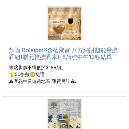
軟舒適，且散發自然淡雅的香氣。
紅遍全亞洲🪐連鎖飯店裡都有放這罐😱淨味多合一留
香🔥讓你無時無刻都香香の去味神器✨火鍋/煙味/汗
🖤黑色-清新草本香：融合尤加利、薰衣草、松木與雪
味終結者😈艾克美 ACME 衣物香氛噴霧100ml
松的木質草本香調，就像曬過太陽般清新舒
輕輕一噴🫧做個夏日行走的偽體香！
據說...知名火鍋店也愛用這款哦🤭🤭🤭
預購 Bolaipin®金箔聚富 八方納財超能量擴
▪️艾克美 ACME 衣物香氛噴霧100ml
香組(贈元寶擴香木)-8/5號中午12點結單
24HR 持久留香 只要輕輕一噴
末端售價不得低於$189/組
迅速滲入衣物和空氣中，分解掉各種異味分子
💡50倍數🉑免運
除味率高達99.9% 🔝從根源淨味分解
⚠️宜花東及偏遠地區 運費另計⚠️
輕鬆拯救殘留衣物討人厭的異味煩惱👋
獨特技術➡️只留香氣⭕不留臭味和菌
到貨約45-60天
細膩噴
🔥⏩新品上市⏪🔥
💎Bolaipin®金箔聚富 八方納財超能量擴香組(贈元寶
擴香木))💎