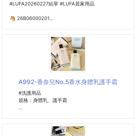
#LUFA20260227結單 #LUFA居家用品
3.強效滋潤肌膚
富含濟州山茶花油，給予手部及指緣保溼效果的護手
🐴 26B06000201
霜。
香氣持久固體香膏3盒
使用方法
260225-08
取適量輕輕按摩於洗淨乾爽的雙手及指緣。
清新的香氣是你最溫柔的存在❤️
#茶花 #護手霜 #茶花護手霜
為你帶來淡淡的清香任何時刻都能保持優雅💕
🌹清新淡雅的香氣帶著絲柔綿潤的觸感
快速吸收不會有黏膩感抹在脖子後手腕處都適合
A992-香奈兒No.5香水身體乳護手霜
好聞的香氣撲鼻而來創造專屬於你的香氣空間💓
#洗護用品
🌈1️⃣2️⃣小時持久留香低調好聞不刺鼻隨時保持好聞香
規格：身體乳、護手霜
氣🥰
➖️➖️➖️產品說明➖️➖️➖️
📍白桃烏龍甜而不膩的果香新鮮飽滿的甜美的水蜜桃
香氣
🎀✨質感女孩最愛🎀