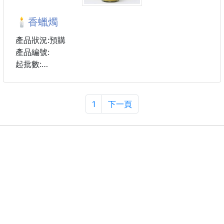
團購優惠價$189/組
🕯香蠟燭
沒在跟你客氣，江湖在走這組要有🫵
轟動整個投資圈🔥最近瘋傳神級招財擺件就是這組😍
產品狀況:預購
產品編號:
最近去拜訪客戶，只要看到他們辦公桌🕴️
起批數:
都幾乎都會看到這組 #Bolaipin®金箔聚富八方納財能
量擴香組
🌹紅色-玫瑰花 : 幫放空氣更浪漫
💜紫色-薰衣草 ：幫助緩解頭痛，幫助減輕壓力
1
下一頁
不管是做房地產、保險、汽車、電商、老闆📱
🌱深藍色-香茅：有助於清新空氣。有助於驅除昆蟲和
甚至很多長時間待在辦公室的人，都默默把這組放在自
蚊子。
己最顯眼的位置💰
🌼黃色-茉莉花：幫助減輕壓力，幫助睡眠舒適。
🍊橙色-橘子：減輕感冒癥狀，有助於增強人體的免疫
更有人笑著說，每天在桌前滴上一滴，
力。
🍂白色-泰式香薰：泰式香。有助於減輕壓力和疲勞
使用的材料都是天然精油，不會有強烈明顯的香精味，
只會有淡淡的天然清香✨
當我們內在富足了自然能吸引更多豐盛