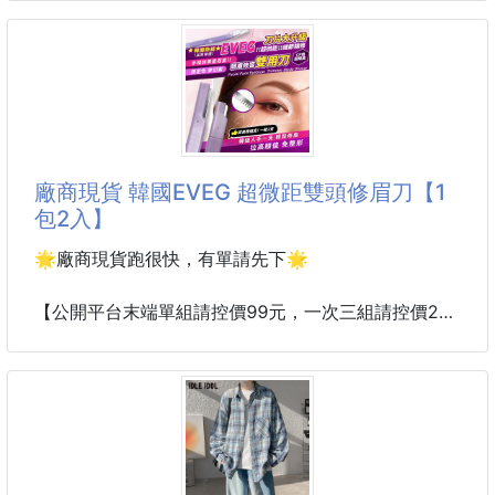
這支筆都能帶給妳「煥然一新」的驚喜！
規格：一組4入
💎極致亮光鏡面效果，亮到可以當鏡子
#生活用品 #冰箱貼
這款馬克筆最厲害的地方在於它極高
#黑膠 #磁帶
廠商現貨 韓國EVEG 超微距雙頭修眉刀【1
包2入】
🌟廠商現貨跑很快，有單請先下🌟
【公開平台末端單組請控價99元，一次三組請控價239
元】
🔥🔥韓國人氣大爆款❗❗ 每個女人化妝包都該吞一
支~~~ 😍韓國EVEG 超微距雙頭修眉刀【1包2入】
日本有資X堂 韓國有EVEG✨✨✨