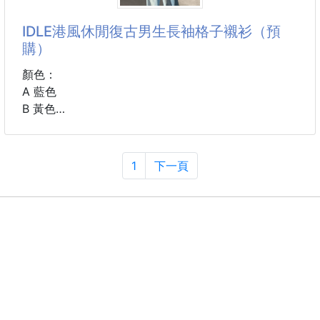
人氣大爆款❗❗ 超強微距雙頭❗❗
韓國美妝用品界超級黑馬🐎
IDLE港風休閒復古男生長袖格子襯衫（預
每個女人化妝包都該吞一支~~~
購）
🔥🔥上架後瘋狂熱銷上千支!!!
顏色：
💢💢💢韓國根本搶不到!!!
A 藍色
B 黃色
創新雙頭設計，1支抵2支
C 藏青
💥CP值真的很高高高啊~~~~
D 紅色
1
下一頁
常看到韓國小姐姐們的夢幻眉型🤔
尺碼：M~3XL
拍照起來一個個都溫柔優雅、甜美有型
絕對少不了完美眉型🥰
#服飾 #上衣 #襯衫
新手修眉，害怕遲