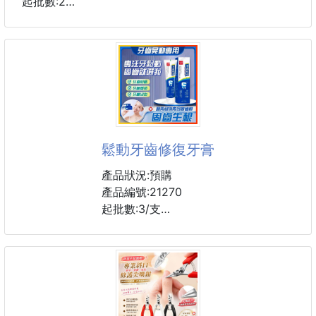
起批數:2
超完美💯修復🈵️🈵️🈵️
天氣變化肌膚受到刺激容易敏感乾燥， 甚至粗糙泛紅
脫皮，這時膚寶水全面修復霜，神奇的小救兵~
添加了高濃度 5% 維生素原 B5 的修復霜，立即舒緩皮
膚不適，迅速滋養和舒緩乾燥的肌膚，質地溫和，滋潤
鬆動牙齒修復牙膏
保濕，推開後迅速吸收不黏膩，適合居家常備、隨身攜
帶使用。嫰咪咪的初生嬰兒、小朋友、成人，都適用~
產品狀況:預購
產品編號:21270
質地舒適，滋潤保濕，推開後迅速吸收不黏膩！
起批數:3/支
👉高濃度5%有效修復成分維生素原B5
適用人群:通用
👉舒緩修復各種肌膚問題
功能:防蛀/固齒/護齦
👉可做為急救修復日常保養避免留下疤痕
容量:120g
#修護霜 #法國