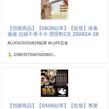
⭐ 添加四種積雪草
→積雪草提取物－舒緩敏感肌膚
→積雪草苷－油水平衡、呵護肌膚屏障
→積雪草酸－強化保濕、提供肌膚營養
【預購商品】【0826結單】【批發】保養
修復 拉鏈不再卡卡 潤滑劑2支 250824-28
#LUFA20250826結單 #LUFA五金
🐍 25B010T0401000801
保養修復拉鏈不再卡卡
潤滑劑2支 250824-28
以前拉鏈卡住，硬拉容易壞… 現在用它，擠一點在拉鏈
上，輕輕拉幾次，卡頓的拉鏈瞬間順滑，像新的一樣！
不管是牛仔褲、行李箱、背包拉鏈，通通能修，拯救無
數 “卡殼” 拉鏈，太牛啦🚀
【預購商品】【0506結單】【批發】專業