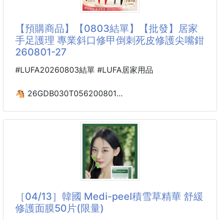
【預購商品】【0803結單】【批發】居家
手足護理 專業斜口修甲倒刺死皮修護尖嘴鉗
260801-27
#LUFA20260803結單 #LUFA居家用品
🐴 26GDB030T056200801
居家手足護理
專業斜口修甲倒刺死皮
修護尖嘴鉗 260801-27
【商品說明】-
每次看到手指邊緣的倒刺、死皮，總忍不住用手去撕？
結果不但越撕越痛，還容易造成傷口，影響雙手美觀
😣
［04/13］韓國 Medi-peel積雪草精華 舒緩
修護面膜50片(限量)
👣告別倒刺、死皮困擾，在家也能輕鬆做好手足保養