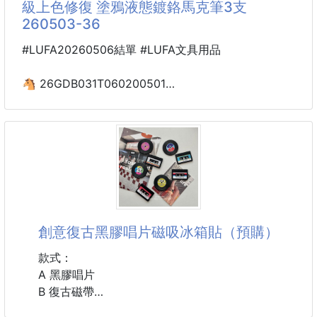
級上色修復 塗鴉液態鍍鉻馬克筆3支
一支 10g ，小小一支隨身攜帶超方便。
260503-36
出差、旅行、日常出門，包包裏備一支，拉鏈卡住隨時
救場。
#LUFA20260506結單 #LUFA文具用品
操作簡單到不行，擠一擠、拉一拉，就能解決大問題，
手殘黨狂喜👌
🐴 26GDB031T060200501
☘️專業級上色修復
如果你也總被拉鏈卡頓困擾，一定要試試這個食品級卡
塗鴉液態鍍鉻馬克筆3支
潤滑劑！
260503-36
輕鬆
別再滿足於普通的銀色畫筆了！
【專業級上色修復塗鴉液態鍍鉻馬克筆】
閃耀全場！每一處細節，都閃耀著銀色極致光芒！
讓平凡物品一秒擁有高規格金屬光澤！🖌️
創意復古黑膠唱片磁吸冰箱貼（預購）
採用先進的鍍鉻配方，讓妳在任何平滑表面都能畫出極
款式：
致的鏡面反光
A 黑膠唱片
不管是模型玩家、手作達人，還是想要修復愛車掉漆的
B 復古磁帶
小細節