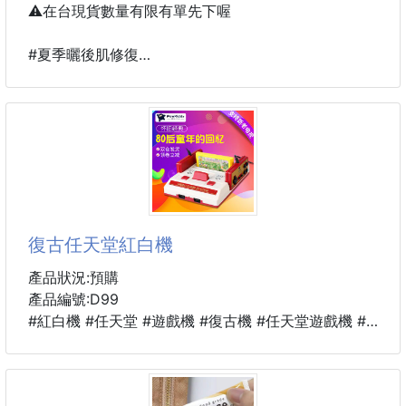
✨
⚠️在台現貨數量有限有單先下喔
【居家手足護理｜專業斜口修甲倒刺死皮修護尖嘴鉗】
#夏季曬後肌修復
一把好用的修護尖嘴鉗
#瘋搶好貨
就是日常手足保養不可或缺的小幫手！
#口罩肌拯救
專為修剪倒刺、死皮、嵌甲細節設計，搭配斜口尖嘴刀
韓國最當紅的超強面膜💪
頭
網評六顆星推薦🌟🌟🌟🌟🌟🌟
讓修剪更加精準、乾淨，輕鬆打造整潔又
全首爾醫美診所醫院最多客人瘋搶的好貨！🤩
打造肌膚屏障，煥回美肌😍
復古任天堂紅白機
🌟每片添加積雪草萃取精華、玻尿酸及多胜肽，滿滿
30ml安瓶精華液
產品狀況:預購
🌟足量的精華液為肌膚舒緩壓力，溫和不刺激，修復
產品編號:D99
肌膚
#紅白機 #任天堂 #遊戲機 #復古機 #任天堂遊戲機 #
經典遊戲
長時間戴口罩，皮膚狀況不穩定，就靠這片👉積雪草
精華 舒緩修護面膜👈