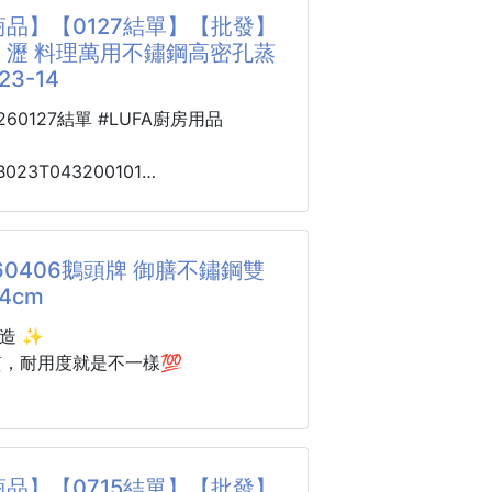
 =？元
品】【0127結單】【批發】
的防掉設計，更不用讓我再那邊戳個
・瀝 料理萬用不鏽鋼高密孔蒸
叉不起來～
🐶超級卡哇伊💖💖
23-14
盤～來啦✨✨✨✨
貼心又安心的外帶餐具組~揪感心唷～
必備商品🟡
0260127結單 #LUFA廚房用品
）揪咪
備🔥人人必備款🔥
用～一定要多＋幾組～
B023T043200101
具 #不鏽鋼 #餐具 #廚房用品
・瀝 料理萬用
不銹鋼材質♻️
蒸盤 260123-14
🚫不怕破🚫不怕吃色
60406鵝頭牌 御膳不鏽鋼雙
好拿小朋友也能用
4cm
洗不殘油不染色
【一盤搞定蒸・洗・瀝】廚房必備神助手
鋼材質耐用抗摔
🥬
造 ✨
質，耐用度就是不一樣💯
＋超實用
海鮮、洗蔬果、瀝水換好幾個容器
友用餐更有興趣
04高級不鏽鋼
用都好看
・瀝料理萬用不鏽鋼高密孔蒸盤》
型超厚把手 → 牢固不鬆動、耐用再升
所有料理前後流程✨
骨頭的盤子
品】【0715結單】【批發】
力、又省空間，讓下廚變得超～輕～