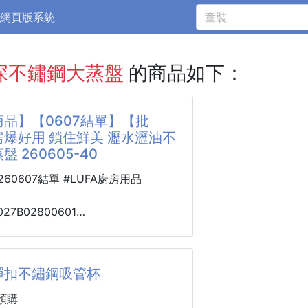
網頁版系統
深不鏽鋼大蒸盤
的商品如下：
品】【0607結單】【批
爆好用 鎖住鮮美 瀝水瀝油不
 260605-40
0260607結單 #LUFA廚房用品
027B02800601
用 鎖住鮮美
不鏽鋼大蒸盤
40
彈扣不鏽鋼吸管杯
】-
預購