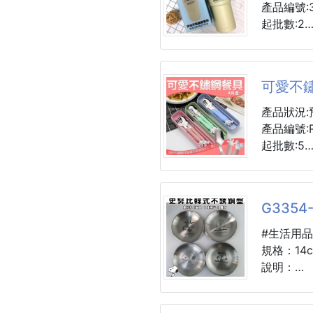
還在用傳
產品編號:3
嗎？
起批數:2
換上這款
【材 質】
空間瞬間
【容 量】:
可愛不
✅鎖住鮮
#史努比 
產品狀況:
密集均勻
產品編號:R
速，鎖住
起批數:5
✅瀝水瀝
顏色:粉色
特殊設計
用，廚房
G335
可愛又迷
繽紛色彩
#生活用品
✅加大空
３０４不
規格：14c
超大直徑
免洗餐具
說明：
菜同時上
生！！
⚠️注意價格
還有附帶
✔️14cm
✅安心材
件，超划