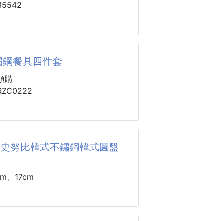
統的小蒸架，東西多一點就放不下
5542
#加大加深不鏽鋼大蒸盤，讓你的料理
:304不鏽鋼、矽膠
升級！
400ML
鏽鋼餐具四件套
美：
#不鏽鋼 #吸管杯
預購
的蒸孔，讓蒸氣360度環繞，加熱迅
ZC0222
食材原汁原味。
油：
/藍色/綠色 3色
可當瀝水盤使用，洗菜、濾油一盤多
不再亂糟糟。
4-史努比韓式不鏽鋼韓式圓盤
人的卡通角色陪伴我吃飯～
配上食物，簡直色香味俱全～
間：
鏽鋼材質讓我吃進去很安心，外面的
m、17cm
，整條魚、整盤螃蟹、甚至蒸蛋跟配
超可怕的，一定要自己帶自己的才衛
桌都沒問題。
⚠️
盒子裝我的吃飯功具，買一個有四
=？元
算的～