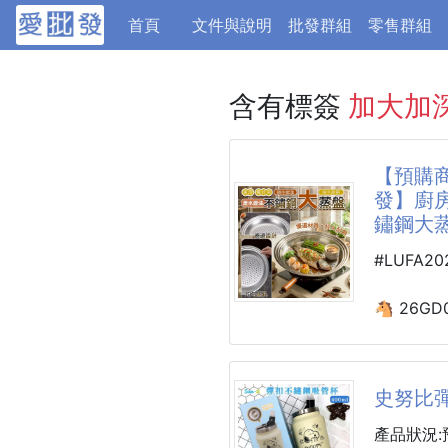
(current)
首頁
文件與說明
批發群組
零售群組
含有標簽
加大加
【預購商
發】廚房
鏽鋼大蒸盤
#LUFA2
🐴 26GD
廚房爆好
瀝水瀝油
260605-
史努比
【商品說明
產品狀況: