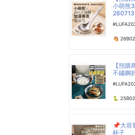
👩‍👧孩
小萌熊
鬆！😆👩
💰優惠價
🍱當餐
260713
買到賺到
🏕露營
🌟多用
#LUFA2
🍤蒸海
🌟亮點特
🈵️大人
🥟蒸包
✔️ 鍋身
🐴 26B0
🈵️不怕
🥬洗蔬
熱均勻快
小萌熊30
💧瀝乾
✔️ 內外
導流湯勺 26
洗方便不
🔥高密
【預購商
✔️ G型
🥄食品級
不鏽鋼折疊
住食材原
整支湯勺
✔️ 鍋蓋
害重金屬
#LUFA2
蓋沒地方
耐酸耐鏽
✔️ 適用
化發黑，
🐍 25B0
晶爐 ✅
鏡面拋光
不鏽鋼折疊蒸
心使用。
💖 一鍋
📌大容
🦆鴨嘴
寶子們！
杯子
勺頭一側
均勻、可