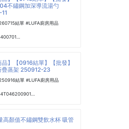
子專屬用餐神器
304不鏽鋼加深導流湯勺
🍳
只要 ？？？元 💰
盤、水果盤、零食盤
-11
，絕對是廚房必備神器🔥
野餐帶出去超吸睛
途設計｜一盤多用超方便
0260715結單 #LUFA廚房用品
鮮｜鎖住鮮甜原味
色🌟
小孩都愛
子、饅頭｜受熱均勻不濕底
#304極特厚不鏽鋼，堅硬不氧化，導
2400701
果｜瀝水快速不積水
速
4不鏽鋼加深
食材｜料理前後都好用
砂面＋亮面拋光工藝 → 高雅質感，清
0713-11
費力
度蒸孔設計，蒸氣
品】【0916結單】【批發】
鍋蓋設計 → 烹煮時形成水膜密封，鎖
304不鏽鋼材質，接觸食材更安心
蒸架 250912-23
汁原味
採加厚304不鏽鋼一體打造，不含有
吊掛設計 → 40°、90°都能掛，不怕鍋
，盛熱湯、高溫醬汁不會析出異味。
0250916結單 #LUFA廚房用品
放
，長期盛放番茄湯、酸辣醬也不易氧
爐具超廣 → ✅瓦斯爐 ✅電陶爐 ✅黑
老人、小孩用餐都安全。
24T046200901
卡式爐
工藝，光潔不刮手，細嫩口腔也能放
架 250912-23
多用 → 煮湯、燉補、煮麵、火鍋都方
量高顏值不鏽鋼雙飲水杯 吸管
導流專利造型，倒湯完全不灑漏
挖到超實用的不銹鋼折疊蒸架，蒸孔
延伸鴨嘴導流口，傾倒湯汁、醬油、
拆腳架、用途廣泛，蒸菜輕鬆拿捏✨