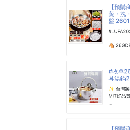
✔️17cm
【預購商
叉子特殊
蒸・洗
老半天還
🐶史努比
盤 2601
✨超萌餐
hen~~
🟡中秋節
#LUFA2
（ ^.＜ 
🔥烤肉必
😎超好
🐴 26GD
#不鏽鋼餐
☘️蒸・洗
♻️韓式～
不鏽鋼高密孔
🚫不怕摔
#收單2
🌈輕巧
耳湯鍋2
🌈易清
🔥🍽️
🌈不鏽
來了！🍤
✨ 台灣製
MIT好品
🌟高顏值
還在為蒸
💯小朋
嗎？
‼️SUS3
🎁送禮自
《蒸・洗
‼️一體成
一次搞定
級
🦴吃飯吐
【預購商
省時、省