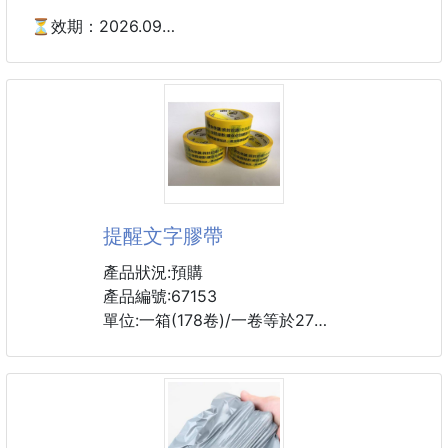
⏳效期：2026.09
❤️超值包裝 愛心蝴蝶酥餅❤️
多到不行的主力熱銷款-整袋190g
(外面都100g賣...❌)
同事全部都來吃還有剩下‼️
原價109元，我們亂賣
🔥🔥一袋破盤下殺 ＄５９🔥🔥
.
提醒文字膠帶
🇫🇷法國研發的Palmier餅體🇫🇷
超級受到眾人的喜愛~
產品狀況:預購
烘焙做法 黃金麵糰發酵後
產品編號:67153
🎉用烤箱慢烤至金黃酥脆
單位:一箱(178卷)/一卷等於27
🎉出爐時撒上細糖提味
🎉本身的餅身就很香醇~
起批數:5箱（含運）
尾韻還帶一點杏仁香氣
顏色:黃色
真的是極品蝴蝶酥餅‼️
歡迎湊團大家一起採購
.