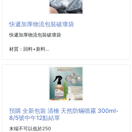
打開真的讓人驚呼~滿滿的
不用再另外購買提醒貼紙囉!!
外面賣120元不為過
膠帶寬4.8cm/長4500cm(約50碼)
🎊+1袋買起來 破盤＄５９🎊
產地:中國
快遞加厚物流包裝破壞袋
快遞加厚物流包裝破壞袋
材質：回料+新料
工藝：熱切/高强度膠水
規格：100個/捆
用途：收納袋，防水袋，手機包裝袋，物流包裝，快遞
袋
尺寸：20*30公分
顏色：灰色
預購 全新包裝 清檜 天然防蟎噴霧 300ml-
8/5號中午12點結單
末端不可以低於250