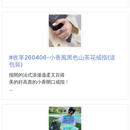
商品
🧧 財運與事業類（諧音與象徵）
芯燁熱感式標籤機，網拍最佳好幫手👍👍👍
「牙縫清得乾乾淨淨，財源進得順順利利。」（強調通
產品優勢：
透即進財）
💪大品牌有保障
「剔除阻礙，開運入懷。」（將齒縫殘渣比喻為人生阻
💪無須耗材，只需感熱貼紙即可列印
礙）
💪標籤機體積小，安裝放置皆容易
「牙尖嘴利吐金蓮，開運牙線保財源。」
💪可列印寬度104mm，大規格貼紙也難不倒
「口說好話，從清潔開始。」
💪雙感應器，偵測貼紙長度有效率，不易出錯
#收單260406-小香風黑色山茶花戒指(送
✨ 除穢與轉運類（轉化清潔動作）
⚠️機器附帶的插頭為中國用的三叉插頭，所以有另外提
包裝)
「天天清牙縫，晦氣全清
供加購台灣使用的替換插頭（與電腦主機電源線相同）
👈所以如果手邊有多的電源線可使用，就不需加購
指間的法式浪漫溫柔又百搭
囉）
美的好高貴的小香開口戒指！
商品內容物：
1️⃣標籤機一台
▪️一閃的絕美
2️⃣變壓器一組
▪️黑金搭配復古浪漫
3️⃣USB連接線一條
搭配任何穿搭都立刻高級了一個度
4️⃣驅動光碟一片
▪️銅鍍金材質+皓石超有質感
5️⃣說明書一張
▪️開口設計不限制