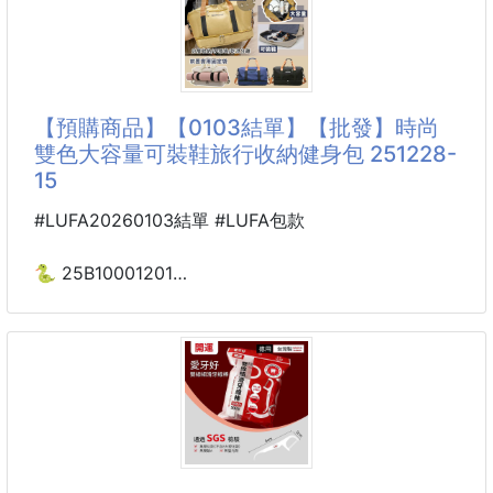
✔️每週使用1~2次
【商品說明】-
📣📣📣姐妹們～～
你們還在找一款「慵懶時髦感、實用又百搭」的包包
嗎⁉️
【預購商品】【0103結單】【批發】時尚
這款🔥氣質出街👜抽繩褶皺休閒單肩包🔥真的要瘋
雙色大容量可裝鞋旅行收納健身包 251228-
了‼️
15
💖氣質美包界的天花板來了💖
#LUFA20260103結單 #LUFA包款
這款包包真的太強大❗
🐍 25B10001201
✨時尚博主+穿搭達人一致大推‼️
時尚雙色大容量可裝鞋
顏值、容量、重量全都在線，日常背出門超輕鬆～
旅行收納健身包 251228-15
輕巧隨身，卻不失容量與品味
【商品說明】-
將實用與美感合二為一
👀旅行也能時尚有型，出門裝備一次搞定✨
【時尚雙色｜大容量可裝鞋旅行收納健身包】
🌟 輕盈無負擔
空包幾乎沒重量，背一整天肩膀也不累
旅行、健身兩頭跑，行李總是亂糟糟？