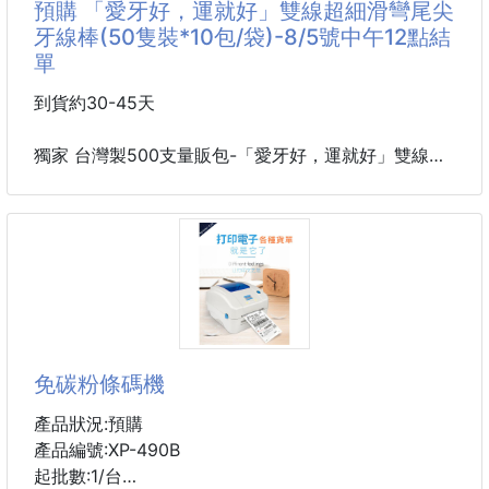
預購 「愛牙好，運就好」雙線超細滑彎尾尖
牙線棒(50隻裝*10包/袋)-8/5號中午12點結
🌟 超
這咖高顏值萬用包，幫你把「衣物、鞋子、濕物」一次
單
分好分滿
讓每趟出門都像行李展開版面一樣整齊漂亮💛
到貨約30-45天
🎒雙色配色更耐看，日常好搭又有造型
獨家 台灣製500支量販包-「愛牙好，運就好」雙線超
撞色更有層次，男女都能駕馭
細滑彎尾尖牙線棒(50隻裝*10包/袋)
背去健身房、出差、旅行都超有品味
📌材質：600d牛津布
末端售價139元
📌款式/顏色：隨機出貨
📌重量：約0
「愛牙好，運就好」
必備首選開運小物...雙線細滑牙線棒
免碳粉條碼機
「除穢氣、引財氣、順利」好運商品
產品狀況:預購
產品編號:XP-490B
開運雙線細滑牙線棒是結合個人衛生與民俗祈福的創意
起批數:1/台