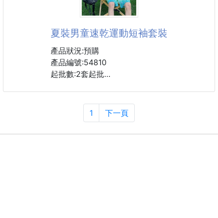
#標籤機
波光粼粼太好看了
開口戒託一切都好
夏裝男童速乾運動短袖套裝
完全就是大小姐的精緻戒指!!!!
不挑人 手細手粗都能戴
產品狀況:預購
伸出手來一整個名媛風貴氣絕美
產品編號:54810
立體閃鋯黑色玫瑰山茶花滿滿精緻🍸
起批數:2套起批
戴上低調又精緻，妥妥的仙女🤩
字母圖案
⚠️ 小汙漬小脫線包裝問題不影響使用，不列入瑕疵，
青春玩味的圖案，時尚開朗
1
下一頁
完美主義者請繞道。
的流行態度
⚠️ 燈光拍攝、手機、電腦呈現出的顏色難免有誤差，
袖口設計，舒適的穿著體驗
請以實品為主。
⚠️ 尺寸重量為手工測量，誤差尺寸1-3cm&g為國