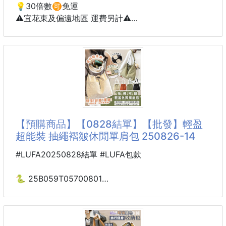
💡30倍數🉑️免運
⚠️宜花東及偏遠地區 運費另計⚠️
台灣氣候潮濕☔️，適合塵蟎生長
90%以上過敏的人對塵蟎的屍體與排泄物有過敏反應
🤧
你有👃🏻鼻子過敏、👀眼睛癢、皮膚搔癢的問題嗎？
小心！可能是家中塵蟎在作祟
別以為🌞曬一曬衣服👕、被子塵蟎就會不見
【預購商品】【0828結單】【批發】輕盈
🔥新品報報🔥
超能裝 抽繩褶皺休閒單肩包 250826-14
清檜 天然防蟎噴霧 300ml 大容量
讓我遠離過敏、搔癢、氣喘
#LUFA20250828結單 #LUFA包款
😁輕鬆享受沒蟎生活
🐍 25B059T05700801
✔️添加天然肉桂油與🍋檸檬油，減少過敏原附著
輕盈超能裝 抽繩褶皺
✔️不含化學藥用成分，👶🏻嬰兒、👩🏻孕婦、蠶豆症成
休閒單肩包 250826-14
員、👴🏻長輩、🐶狗狗家庭皆可使用
✔️🤚🏻免洗免曬 快速乾👌🏻