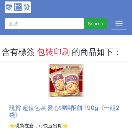
Search
含有標簽
包裝印刷
的商品如下：
現貨 超值包裝 愛心蝴蝶酥餅 190g《一組2
袋》
🌟現貨在倉，可快速出貨🌟