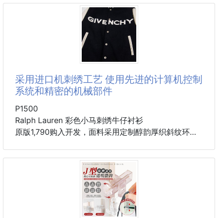
上身效果非常时尚大气，又是一款永久不过时爆款🎉
✅ 可重複使用：環保耐用，省錢又省心♻️💰
赶紧入手吧🎉🎉
✅ 適用多種食材：蔬果、肉類、熟食都OK👌
长34x高39x底15cm
📦冰箱整齊收納不再是夢！
采用进口机刺绣工艺 使用先进的计算机控制
系统和精密的机械部件
P1500
Ralph Lauren 彩色小马刺绣牛仔衬衫
原版1,790购入开发，面料采用定制醇韵厚织斜纹环纱
牛仔布 柔软丝滑 舒适贴肤 雾感靛蓝 以时光染就的牛
仔诗篇 左胸那枚精致的彩色小马标跃入靛蓝 辨识度十
足 带着自由与活力的气息 纯粹与灵动的色彩交响 尖领
与门襟的解构诗学 营造慵懒的法式氛围 连走路都带着
被设计过的从容感，采用进口机刺绣工艺 使用先进的
计算机控制系统和精密的机械部件 实现彩色小马刺绣
作业 精度高 线条流畅而细腻，采用多位马骝+擦沙通