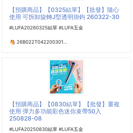
过使用高压喷枪 在特定部位进行摩擦 达到局部渐变的
【預購商品】【0325結單】【批發】隨心
效果 再通过磨砂技术 制造出独有纹理图案 做工极其复
使用 可拆卸旋轉J型透明掛鉤 260322-30
杂 耗时，采用洗水炒色工艺 优先
#LUFA20260325結單 #LUFA五金
🐴 26B022T042200301
隨心使用 可拆卸旋轉J型
透明掛鉤 260322-30
【商品說明】-
免打孔💯免黏貼💯穩固承重💯
🫵不傷家具🫵不用工具
【預購商品】【0830結單】【批發】重複
輕鬆就能固定使用👌
使用 彈力多功能彩色迷你束帶50入
小小掛鉤，讓收納更有秩序🏡
250828-08
🪝橫掛｜直掛雙模式使用
#LUFA20250830結單 #LUFA五金