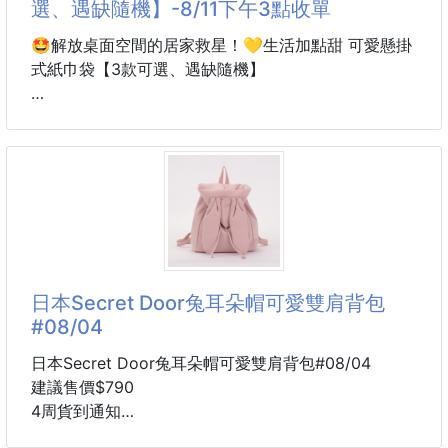
選、遇缺隨機】-8/11下午3點收單
🤩解放桌面空間的居家救星！💛生活加點甜 可愛懸掛
式紙巾袋【3款可選、遇缺隨機】
「💓顏值超在線！可愛到根本捨不得藏呀～」
🧻每天抽衛生紙，✨也要儀式感滿滿！
把平淡無奇的衛生紙，變成家裡最吸睛的療癒小角！
🤩解放桌面空間的居家救星！
隨手把這款造型可愛、兼具實用性的懸掛式紙巾袋掛起
日本Secret Door兔耳朵帽可愛雙肩背包
來
#08/04
浴室、車上、臥室隨處可掛
讓衛生紙也有專屬的可愛小窩～🥰
日本Secret Door兔耳朵帽可愛雙肩背包#08/04
建議售價$790
🌟嚴選 PU 質感皮革
4周貨到通知
色彩飽滿，經久耐用有質感
背上兔耳小帽子，可愛感直接加分🐰