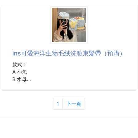
🌟附軟軟超Q大提手＋開合環扣
想找一款日常可背、拍照也可愛的包包
汽車椅背、浴室洗臉台、臥室牆面隨掛隨用🆗
這款兔耳朵帽造型雙肩背包很適合
包身做成像戴著兔耳朵帽子的立體輪廓
🌟加寬抽紙口×大容量設計
背起來有一點俏皮、一點可愛
適合市面上大部分的衛生紙收納
不會太誇張，卻能讓穿搭多一個亮點！
輕鬆裝下，抽取順手不卡
ins可愛海洋生物毛絨洗臉束髮帶（預購）
不管是小學生女孩日常外出
週末逛街、親子出遊、主題樂園、活動造型
款式：
或是想拍照更有氛圍，都很適合搭配～
A 小魚
B 水母
❤️🐰 兔耳朵帽造型設計
C 海星
包包上方做出像兔耳帽一樣的立體感
背起來可愛又有存在感，讓簡單穿搭也多了童趣感～
尺寸：18*13 cm
1
下一頁
❤️🐰穿搭多一點小巧思
材質：珊瑚絨
不只是一般後背包，兔耳設計讓
#配件 #束髮帶