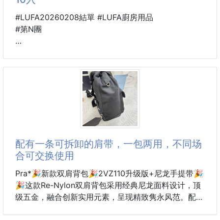
#LUFA20260208結單 #LUFA廚房用品
#第N團
🐴 26B032T059200201
☘️食品密封 可重複使用
真空壓縮保鮮袋10入
260206-18
食品密封 ✨新鮮不漏氣！
🥦🥩【食品密封可重複使用真空壓縮保鮮袋】
配有一条可拆卸的肩带，一包两用，不同场
雙重密封✌️＋升級氣閥🔒＝鎖住鮮味不流失！
合可交换使用
告別食物變質的煩惱❌
Pra*🎉新款双肩背包🎉2VZ110升级版+尼龙手提带🎉
鎖住食材的原始美味🧄🧀🍗
🎉这款Re-Nylon双肩背包采用经典尼龙面料设计，顶
级五金，融合创新实用元素，呈现精致隽永风范。配有
✅ 雙重密封條：一封到底，不怕漏氣💨
一条可拆卸的肩带，一包两用，不同场合可交换使用。
✅ 升級氣閥設計：搭配抽氣裝置，真空更省力🌀