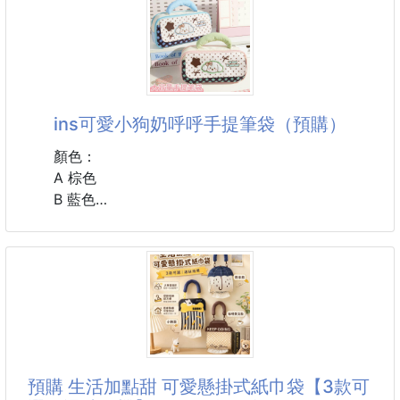
指定使用款
鍋燒意麵5粒 250922-02
✅ 重複使
※廠商控價…零售價不可低於$155
💥推出後熱銷不斷 工廠研發全新奢華升級款💥
ins可愛小狗奶呼呼手提筆袋（預購）
⭐獨家麵體口感全新升級, 吃過保證再愛上一次💞
✔️可湯煮 ✔️可乾炒 ✔️無油耗味
顏色：
A 棕色
✨全省各大南北百貨以及很多排隊名店、居酒屋指定
B 藍色
使用
C 粉色
🔥開團回購率 TOP 1🔥
🉐️60年南部老廠獨家專案甜蜜價🉐️
尺寸：22*11*7cm
🦆🥚台灣產全鴨蛋製作！
#文具 #筆袋
跟一般雞蛋做的麵口感很不同喔！
口感更香也更濃郁😋😋
預購 生活加點甜 可愛懸掛式紙巾袋【3款可