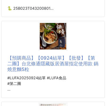
橫向使用✅縱向使用✅
依照空間需求自由調整
🐍 25B023T043200801
重複使用 彈力多功能
靈活運用各種收納場景✨
彩色迷你束帶50入 250828-08
浴室/廚房/櫥櫃/衣櫃通通都能掛👍
🔧旋轉鎖緊設計｜穩固不掉落
【商品說明】-
只需輕輕一扣＋旋轉旋鈕
🌟【重複使用彈力多功能彩色迷你束帶】
✅根據厚度自由調整
彈力材質 ✨卡扣設計 ✨鬆緊可調
✅快速固定不滑落
小小一條 🎀 功能多多！不論生活收納、戶外出行
【預購商品】【0924結單】【批發】【第
✅安裝簡單不費力
還是整理電線、捆小物，通通一條搞定 ✅
二團】台北條通隱藏版居酒屋指定使用款 鍋
燒意麵5粒
不用釘子、不用黏膠
✅ 卡扣設計 🔒：穩固固定，開合方便，不易脫落
#LUFA20250924結單 #LUFA食品
✅ 彈力材質 🪢：柔韌耐用，可反覆拉伸不變形
#第二團
✅ 鬆緊可調 🎯：長短自由控制，適配多種用途
🐍 25B12700901
💎台北條通隱藏版居酒屋
✅ 彩色迷你造型 🌈：活潑亮眼，收納也能很可愛