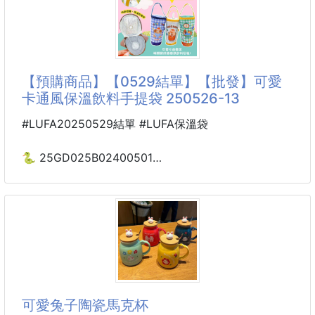
👉不只能當保冰溫袋，外出也可以當手拎包
—
🚫適度保冰(溫🌡)機能，美食鮮味不流失
🏕是露營野餐、溪邊烤肉等必備的保冷袋~
🛍立體大容量設計，物品好收納
【預購商品】【0529結單】【批發】可愛
‼️內裡側邊口袋設計，可放湯匙和筷子🥢
卡通風保溫飲料手提袋 250526-13
✅無論帶飲料、生鮮食材、熟食等都OK！
♻️內部環保，鋁箔防潑水處理
#LUFA20250529結單 #LUFA保溫袋
♨️保溫保冷效果佳，安全又實用~
—
🐍 25GD025B02400501
內層加厚鋁箔加強保溫層
☘️可愛卡通風保溫飲料手提袋
外層高材質PVC防潑水、耐髒、更耐用
250526-13
寬底、大開口，放置食材超方便
拉鍊及加厚設計，保溫保冷效果佳
中間隔層，可放置小物或是保冷劑
從外買飲料回家
—
經過一段時間飲料已經不冰啦！！！
✅尺寸：長39.
買的熱咖啡也冷掉啦！！
可愛兔子陶瓷馬克杯
可愛卡通風保溫飲料手提袋