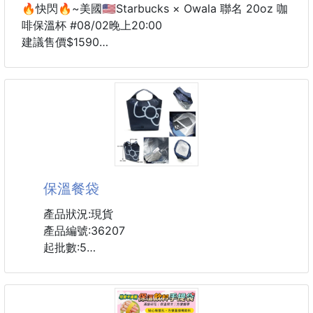
🔥快閃🔥~美國🇺🇸Starbucks × Owala 聯名 20oz 咖
啡保溫杯 #08/02晚上20:00
建議售價$1590
6周貨到通知
#SmoothSip系列～
Owala 聯名星巴克！！
#強強聯手🙌🏻🙌🏻 必須收藏一個呀！🤩
💡20oz 大容量（約591ml）
經典 Starbucks 杯的外觀設計‼️
保溫餐袋
#就算你杯子很多了！也值得收藏～
🤩一定要看影片！ 完全💯複製！
產品狀況:現貨
產品編號:36207
起批數:5
下單連結
https://xn--gjmommy-
🎉家家戶戶必備品🎉
cw3l58tzd060lqg4cqe7c.shop2000.com.tw/produ
✔️加大、✔️保冰、✔️保溫、✔️防水👉🏻便當袋
ct/p61079795