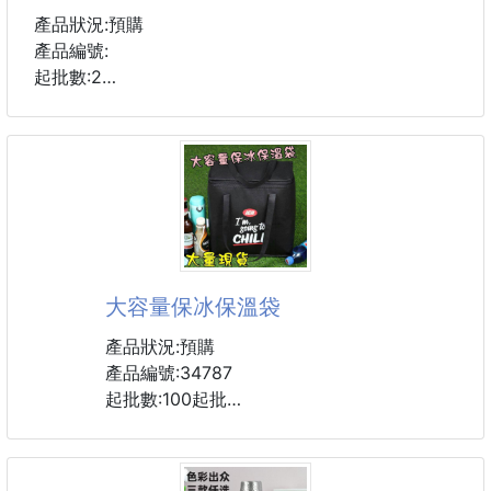
內部優質鋁膜，幫你保溫保冷
產品狀況:預購
回到家飲然是你想要的溫度！
產品編號:
起批數:2
大大的空間
可放入各種手搖飲喔！
俏皮可愛的兔子
也能放超商的咖啡！
加上小清新的花花設計
多種款式可選
留有吸管孔
高溫燒製經1300。耐高溫，不爆裂，安全健康
放在提袋裡不用拿出來
防塵杯蓋超萌立體小兔杯蓋，不但是裝飾品，還可以做
飲料直接飲用！
提手
防塵杯蓋，與杯口貼合留口穩固放置湯匙，防塵實用又
大容量保冰保溫袋
讓你在逛街時
美觀
想喝就喝不麻煩！
圓潤杯口/杯子大容量設計杯口圓潤，做工平整
產品狀況:預購
優質陶瓷/採用優質瓷土，圓潤細膩，手感舒適易清洗
產品編號:34787
提袋側邊收納
起批數:100起批
可放置吸管和小湯匙喔！
批發價:38
不必手拿、不怕弄丟！
尺寸：約32*20*32公分
加寬便攜提手