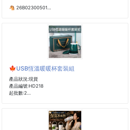
🐴 26B02300501
保溫保冰可愛環保飲料提袋
260504-18
·❄️保溫保冰雙效，恆溫鎖味更持久：
加厚鋁箔內膽+隔熱面料，夏天鎖住冰飲涼感，冬天留
住熱飲溫度，長達數小時維持理想口感，奶茶、咖啡、
冷泡茶都能隨喝隨香💪
🍁USB恆溫暖暖杯套裝組
·🎀軟萌卡通印花，顏值與實用並存：
小羊、恐龍、花朵、貓咪
產品狀況:現貨
多種可愛圖案，馬卡龍色系清新治癒，不僅是提袋，更
產品編號:HD218
是點綴生活的時尚小配件，少女心直接爆棚💖
起批數:2
·🧳密封防漏設計，攜帶超安心：
冬天的暖心小寶貝來了！不用再喝冷冰冰的飲料～
拉鍊封口+加厚杯身，有效防止飲品灑漏，搭配耐磨手
幫您自動恆溫保溫55度！不管是早上想來一杯熱咖啡
還是下午來杯熱茶！通通幫你搞定～
溫暖你的手，溫暖你的胃～溫暖你的身心～