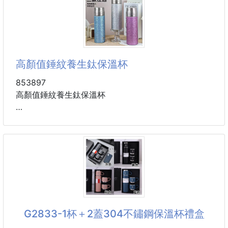
材質：聚酯纖維、鋁膜
堅固
容量超大！20公升
外出、露營、野餐、採買，通通好用
留住溫度、留住新鮮、美味不流失
高顏值錘紋養生鈦保溫杯
多用途～超高CP質～簡單又時尚
853897
肩背👌手提👌攜帶更便利～
高顏值錘紋養生鈦保溫杯
#收納袋 #保溫袋
容量：約500ml（手工測量存在1-2cm誤差，具體以實
物為準）
材質：內304不鏽鋼覆鈦，外201不鏽鋼
包裝：單獨盒裝
顏色：銀色-鈦、紅色-鈦、藍色-鈦 ( 遇缺隨機 )
高顏值錘紋養生鈦保溫杯，純鈦內膽覆304不鏽鋼，抑
菌保鮮，造就弱鹼性富氫氧水，各式飲品安心盛放；
G2833-1杯＋2蓋304不鏽鋼保溫杯禮盒
雙層真空結構長效保溫，冰裂錘紋設計搭配201不鏽鋼