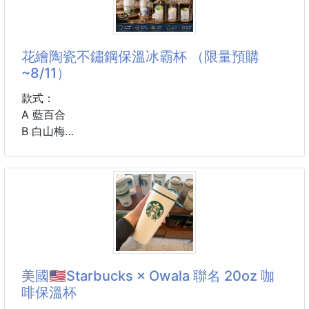
冬天不必再冷冷地過了～恆溫55度，剛剛好～
一鍵加熱！簡單方便！USB供電，便捷迅速！
玻璃表面，平滑好清潔！
花繪陶瓷不鏽鋼保溫冰霸杯 （限量預購
~8/11）
尺寸：如圖所示(※手工測量，存在誤差，依實際產品為
準)
款式：
材質：鋼化玻璃、電子元件
A 藍百合
包裝：精緻盒裝（因長途運送，包裝難免有擠壓或損
B 白山梅
傷，介意者請謹慎下單）
（缺款隨機出貨）
備註：商品主體之外的相關配件皆為贈品，不在退換貨
範圍內，如廠商來貨有短缺，恕不另外補發！
容量：880ml
顏色：隨機出，不挑款、
材質：316不鏽鋼 （內噴陶）
#生活用品 #水杯 #冰霸杯
美國🇺🇸Starbucks × Owala 聯名 20oz 咖
啡保溫杯