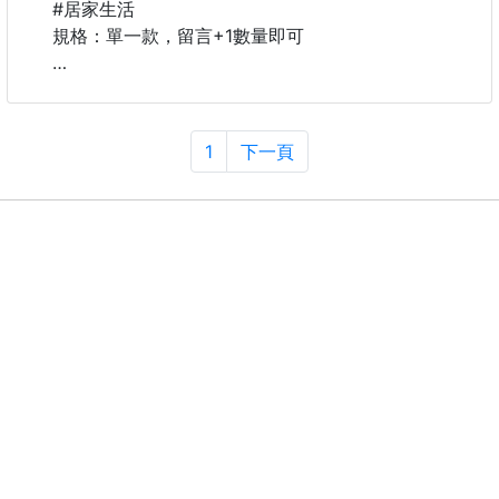
外殼；
#居家生活
握感舒適防滑。三色鈦色可選，既是養生水杯，亦是時
規格：單一款，留言+1數量即可
尚單品。
➖️➖️➖️產品說明➖️➖️➖️
✴️禮盒裝‼️禮盒裝‼️
1
下一頁
🌟3件組~3件組禮盒
1️⃣保溫杯➕️2️⃣茶杯（蓋子）
💯304不鏽鋼💯
🤮吐血價🤮自己把握機會💥
😱😱斷貨不要怪我😱😱
❌你在外面，這價格都買不到一支保溫杯了
❌更不用說1+2，更不用說禮盒
👍上班族辦公室泡茶、泡飲品必備款
👍秋冬懶人必備的杯子
👍外出野餐、露營，也超方便
🈵️辦公族咖啡、牛奶、健康代餐沖泡