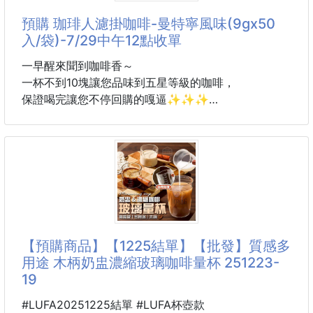
預購 珈琲人濾掛咖啡-曼特寧風味(9gx50
辦公室小零嘴
入/袋)-7/29中午12點收單
☕韓國MOGO-特濃美式咖啡糖
一入口→咖啡香氣瞬間炸開
一早醒來聞到咖啡香～
不會焦澀、沒有怪味
一杯不到10塊讓您品味到五星等級的咖啡，
☁️☕只有滑順香醇在嘴裡擴散
保證喝完讓您不停回購的嘎逼✨️✨️✨️
不用泡、不用等、不會灑
通勤路上、開車打瞌睡、開會腦袋當機
珈琲人濾掛咖啡-曼特寧風味(9gx50入/袋)
👅含一顆，醒一整場💥
由SCAA咖啡評鑑師打造，
🉐️🉐️🉐️團購優惠價$xxx
融合核果與可可香味，
✨讓你整天都提起精神✨
形成深沉而狂野的厚實香氣，
口感豐潤、微苦回甘的曼特寧風味～
🟤醇香順口、不澀、不焦
入喉後芳香持久，
【預購商品】【1225結單】【批發】質感多
🟤0反式脂肪酸
適合每天早晨一杯，
用途 木柄奶盅濃縮玻璃咖啡量杯 251223-
來個頭腦的甦醒操～
19
🏻重(容)量：9gx50入
#LUFA20251225結單 #LUFA杯壺款