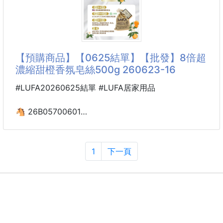
冰美式咖啡糖32g 260523-07
📌尺寸：
口徑：約6
高：約5.5
把冰美式變成隨身帶著走的咖啡糖☕🧊
總長：約10.5c
【預購商品】【0625結單】【批發】8倍超
不用特地跑咖啡廳
濃縮甜橙香氛皂絲500g 260623-16
想提神、想解饞，隨時來一顆就對了💥
#LUFA20260625結單 #LUFA居家用品
韓國I'MINT把經典冰美式Americano濃縮進小小一顆咖
啡糖裡✨
🐴 26B05700601
入口立刻散發濃郁咖啡香，微苦中帶點回甘，真的越吃
🔥 8倍超濃縮甜橙香氛皂絲
越涮嘴！
500g 260623-16
1
下一頁
不管是上班提神💼
#8倍濃縮#一袋抵多瓶!
開車醒腦🚗
讀書熬夜📚
絕對讓你意想不到的衣物蓬鬆感🥰
還是下午嘴饞時刻☕
天然無毒、溫和不傷肌膚，適合一家人的香氛皂絲👨‍👩‍👧‍👦
來一顆，就像喝下一口冰美式般療癒又清醒～
添加🇺🇸美國甜橙果皮油🍊讓你衣物散發迷人香氣