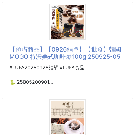
8月中到貨
🟩 BOLD 白茶花香 680g｜綠蓋
✔️ 高雅白茶花木質香氣
#開會前先含一顆
✔️ 添加柔軟精成分
#咖啡沒空喝的人的小外掛
✔️
每天都要喝咖啡的人，應該懂那個下午三四點的靈魂出
竅感。
【預購商品】【0926結單】【批發】韓國
偏偏有時候忙到連叫外送都嫌麻煩，這時候包包裡掏出
MOGO 特濃美式咖啡糖100g 250925-05
這盒，
含一顆，嘴巴馬上都是濃濃的美式咖啡香☕️
#LUFA20250926結單 #LUFA食品
它不是走甜甜奶咖啡路線，味道比較偏大人系的美式香
🐍 25B05200901
氣，咖啡控會懂!!
❤️韓國MOGO 特濃美式
用木糖醇製作、無糖配方，嘴饞想吃點東西時很剛好；
咖啡糖100g 250925-05
吃完也能把嘴裡午餐、蒜味、火鍋味稍微整理一下，放
車上和辦公桌都超實用。
🚨「提神不只靠喝的！」🚨
重點是那個紫色鐵盒真的可愛~女生會很愛!!
🔥超爆紅韓國咖啡糖終於開團啦
小小一盒放口
💥連不喝咖啡的人都愛上的黑咖啡糖💥