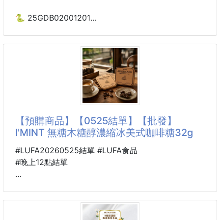
🏻成分：100%研磨咖啡
🏻原產地(國)：台灣
🐍 25GDB02001201
☘️質感多用途 木柄奶盅
#飲品
濃縮玻璃咖啡量杯 251223-19
✨【高質感木柄奶盅｜精準刻度 × 多用途玻璃量杯】
沖一杯屬於自己的完美風味，只差這個小小量杯！☕
💛
【預購商品】【0525結單】【批發】
高質感玻璃結合溫潤木柄，從手感到視覺都滿分提升
I'MINT 無糖木糖醇濃縮冰美式咖啡糖32g
每一次倒取都優雅又準確
#LUFA20260525結單 #LUFA食品
無論是咖啡、牛奶、蜂蜜或各種調飲
#晚上12點結單
這款量杯都能輕鬆搞定你的日常儀式感 ✨
🐴 26U11300501
📌材質：玻璃
韓國CU便利商店限定販售
📌顏色/款式：隨機出貨
🇰🇷 I'MINT 無糖木糖醇濃縮
📌重量：約63g