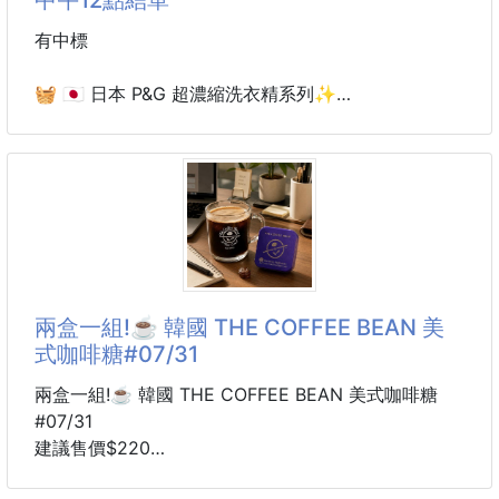
✨姊喝的是精神！
✨姊喝的是氛圍！
有中標
✨姊喝的是從容不迫，優雅現身每一場會議
🧺 🇯🇵 日本 P&G 超濃縮洗衣精系列✨
🏡在家就有星享受🏬隨身辦公室👩🏻‍💻👨🏻‍💻
ARIEL × BOLD 熱銷登場！一瓶搞定去污、消臭、香
👋消滅度估👊
氛！
✅濃郁醇厚的經典風味
日本主婦、櫻花妹愛用的人氣洗衣精來啦！💖
✅獨特的咖啡香氣
超濃縮配方，只需少量就能洗淨衣物，不僅強力去污、
✅口感滑順好喝
深層消臭，更有迷人香氛，
BOLD系列還添加柔軟精成分，洗後衣物柔軟蓬鬆、香
早上賴床🔜還得排隊買咖啡👯‍♀️來不及啦💃🏼
氣持久！
兩盒一組!☕️ 韓國 THE COFFEE BEAN 美
午後開會💆🏻‍♀️眼神🫩無力🥱快來
式咖啡糖#07/31
🌸 四款人氣選擇
🟦 ARIEL 藍色淨白（2026新版）700g｜藍蓋
兩盒一組!☕️ 韓國 THE COFFEE BEAN 美式咖啡糖
✔️ 強效去污、深層抗菌
#07/31
✔️ 對付汗臭、皮脂、頑固污漬超有感
建議售價$220
✔️ 白色衣物、制服、運動服首選
效期最新