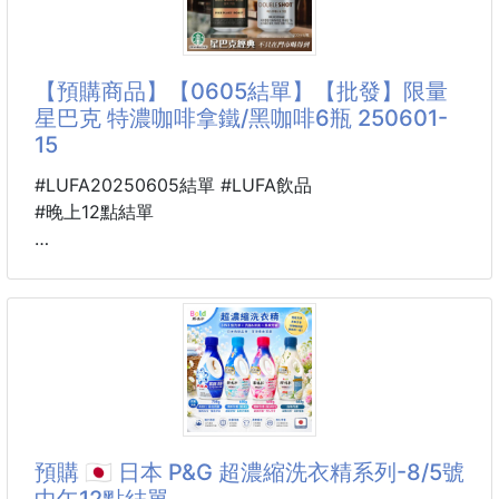
以生物科技技術製作👉頂級麝香風味の咖啡禮盒☕️
沒有動物生產的人道及衛生安全👍
中秋吃月餅配咖啡☕️還有解膩助消化的感受唷～💕
【預購商品】【0605結單】【批發】限量
星巴克 特濃咖啡拿鐵/黑咖啡6瓶 250601-
沒有貓便便の頂級麝香貓風味耳掛式咖啡禮盒🤎
15
滑潤順口不苦澀 享受高CP值的頂級奢華👑
冷熱皆宜 濃郁香氣 即沖即飲
#LUFA20250605結單 #LUFA飲品
帶有濃厚巧克力的香味🥰
#晚上12點結單
入口甘甜 純粹天然好喝☺️
🐍 25GN28200601
賀📢熱銷破萬！好評再開團🛒
限量 星巴克 特濃咖啡
拿鐵/黑咖啡6瓶 250601-15
❌市價$75/瓶
☕ 在這個沒咖啡就頭昏眼花的年代…
預購 🇯🇵 日本 P&G 超濃縮洗衣精系列-8/5號
姊準備的不只是咖啡☕️是儀式感💞
中午12點結單