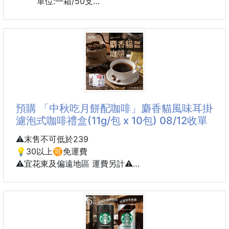
單位:一箱/50支
起批數:4支
品味一杯咖啡，
似乎已經成為生活中的一種享受，
旅途中、工作中、任何地方，
都別忘了停下來，
感受生活中的美好.....
便攜手提咖啡杯，手提設計，方便攜帶，
預購 「中秋吃月餅配咖啡」麝香貓風味耳掛
6H長效保溫，長時間放置咖啡依然溫熱，
濾泡式咖啡禮盒(11g/包 x 10包) 08/12收單
隨時都能來杯熱熱的咖啡，好溫暖好貼心，
超強密封滴水不漏，放在包包內也不擔心，
⚠️末售不可低於239
每天來杯香濃咖啡，品味美好人生。
💡30以上🉑免運費
⚠️宜花東及偏遠地區 運費另計⚠️
#保溫杯 #咖啡杯 #手提咖啡杯
🌙中秋節吃膩了月餅，今年來點不一樣的吧！
☕️就送咖啡禮盒「吃月餅配咖啡」更有新意✨
🐱沒有貓便便的「麝香貓風味咖啡」來了！