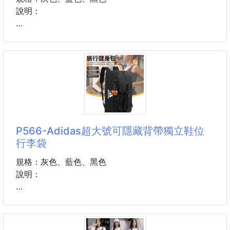
說明：
✴️有贈送熊熊吊飾
🚸超大號🚸超大號🚸超大號
💪大到可以雙肩背，超適合出國✈️
💪可掛放行李箱上
P566-Adidas超大號可隱藏背帶獨立鞋位
💪雙肩背，可隱藏設計
行李袋
‼️可手提‼️可單肩背‼️雙肩背
規格：灰色、藍色、黑色
說明：
📌獨立收納鞋袋的分隔‼️
📌鞋子、髒衣服獨立袋
✴️有贈送熊熊吊飾
📌前、內拉鍊袋
📌內層拉鍊，乾濕分離袋
🚸超大號🚸超大號🚸超大號