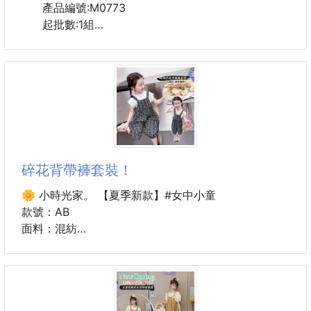
產品編號:M0773
起批數:1組
▪️商品規格
【顏色 / 款式】混裝(隨機出貨不挑款
商品包裝:OPP
商品材質: 尼龍
商品尺寸: 20*2cm
※手工測量尺寸，略有誤差值±2cm為正常範圍
碎花背帶褲套裝！
▪️商品說明
堅固耐用黏性大，你的生活好幫手
🌼 小時光家。 【夏季新款】#女中小童
抗寒耐熱，性價比超高
款號：AB
面料：混紡
#魔鬼氈 #束帶
顏色：圖片色！
尺碼：90-100-110-120-130-140對應身高85-95-
105-115-125-135左右。