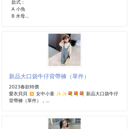
穿搭感
款式：
A 小魚
✨『乾濕分離』✨
材質:75棉+25滌綸
B 水母
👉🏻可收納泳衣、濕衣
顏色:4深藍 5淺藍 6黑色 ( 遇缺隨機 )
C 海星
🟡上掀式，開袋方式🟡
尺寸:S~5L
👏🏻更大空間、容量～
尺寸：18*13 cm
👏🏻拿放東西，更方便
材質：珊瑚絨
❌再也不會ㄎㄟˊㄎㄟˊ的❌
✔️手提 ✔️
#配件 #束髮帶
#海洋生物
新品大口袋牛仔背帶褲（單件）
2023春款特價
愛衣貝貝 💥 女中小童 ✨✨💐💐💐 新品大口袋牛仔
背帶褲（單件），
面料：棉
貨號：ALTH
😀 顏色：藍色
尺碼：80-90-100-110-120-130碼