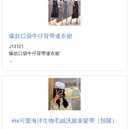
🤘🏼高質量專櫃款🤘🏼
💪大到可以雙肩背，超適合出國✈️
❌專櫃一個4-5千元❌
💰團購優惠價💰
💪可掛放行李箱上
👍推薦大家這款
爆款口袋牛仔背帶連衣裙
👍超實用的收納袋
💪雙肩背，可隱藏設計
J13121
✨『乾濕分離』✨
‼️可手提‼️可單肩背‼️雙肩背
爆款口袋牛仔背帶連衣裙
👉🏻可收納泳衣、濕衣
🟡上掀式，開袋方式🟡
📌獨立收納鞋袋的分隔‼️
爆款口袋牛仔背帶連衣裙 減齡可愛 休閒百搭 實用口袋
👏🏻更大空間、容量～
📌鞋子、髒衣服獨立袋
設計
👏🏻拿放東西，更方便
📌前、內拉鍊袋
經典牛仔材質 挺括有型不顯皺，四季都能穿
❌再也不會ㄎㄟˊㄎㄟˊ的❌
📌內層拉鍊，乾濕分離袋
實用大口袋設計 增添層次感，也方便收納小物
✔️手提 ✔️
背帶可調節 依照身形輕鬆調整，修飾比例更顯腿長
🤘🏼高質量專櫃款🤘🏼
微A字裙擺修飾下身 遮肉顯瘦，打造甜酷風格
❌專櫃一個4-5千元❌
百搭休閒風格 搭T恤、襯衫、小背心都OK，怎麼穿都
💰團購優惠價💰
好看
ins可愛海洋生物毛絨洗臉束髮帶（預購）
👍推薦大家這款
也可搭配字母純棉T或帆布休閒鞋，輕鬆打造日系青春
👍超實用的收納袋