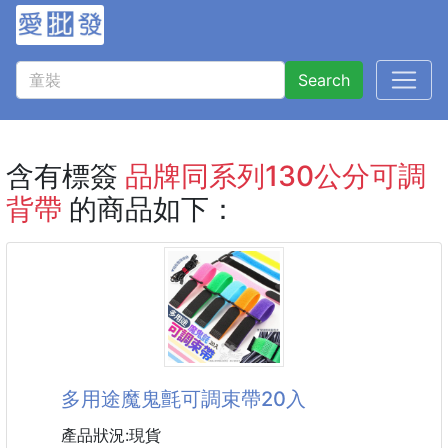
Search
含有標簽
品牌同系列130公分可調
背帶
的商品如下：
多用途魔鬼氈可調束帶20入
產品狀況:現貨