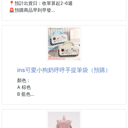
📍預計出貨日：收單算起2-6週
🚨預購商品早到早發
⚠️若遇缺貨另行告知
⚠️韓國長期配合廠商
把甜美可愛與精緻細節，輕巧佩戴在耳畔。
以小巧愛心造型為設計核心，鋪鑲晶透鋯石，
低調閃耀，簡約百搭，日常、約會或聚會皆適合。
💖 小巧愛心造型
ins可愛小狗奶呼呼手提筆袋（預購）
圓潤立體愛心，象徵甜美與浪漫，增添耳畔柔美氣息。
顏色：
💎 鋯石精緻點綴
A 棕色
晶透鋯石巧妙鋪鑲，折射光線閃耀細膩光芒，低調中自
B 藍色
帶吸睛效果。
C 粉色
✨ S925純銀材質
尺寸：22*11*7cm
親膚抗敏，光澤細膩耐看，長時間佩戴舒適安心。