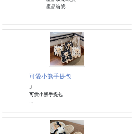
或是想拍照更有氛圍，都很適合搭配～
產品編號:
❤️🐰 兔耳朵帽造型設計
尺寸:45cm*50cm
包包上方做出像兔耳帽一樣的立體感
1卷:50
背起來可愛又有存在感，讓簡單穿搭也多了童趣感～
❤️🐰穿搭多一點小巧思
不只是一般後背包，兔耳設計讓
可愛小熊手提包
J
可愛小熊手提包
滿滿的熊熊好卡哇伊
這種小小的手提袋好看有實用
多種背法 任意切換
可手跨.手提.手拎超方便