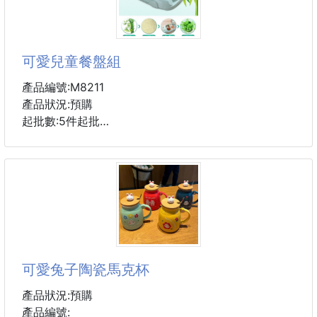
可愛兒童餐盤組
產品編號:M8211
產品狀況:預購
起批數:5件起批
您知道竹纖維嗎？ 竹纖維植物材質（將竹子打碎成粉
末，再壓制成餐具），食品級材料，通過檢測的，安全
性要求高，所以竹纖維原料裡面沒有添加滑石粉，漂白
劑等化學成分，這也導致材質看起來不會像塑膠那麼亮
白，光滑，但是卻比塑膠的餐具健康，受熱（最高溫度
120度，因為是植物材料哦）也不會產生有害物質。
規格：30.6*19.5*9.2
可愛兔子陶瓷馬克杯
#汽車餐盤 #餐盤 #M8211 #兒童餐盤
產品狀況:預購
產品編號: