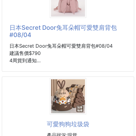
#文具 #筆袋
🤍 輕盈貼耳設計
小巧輕盈，不壓耳，隨動作自然搖曳，展現甜美氣質。
日本Secret Door兔耳朵帽可愛雙肩背包
——
#08/04
日本Secret Door兔耳朵帽可愛雙肩背包#08/04
建議售價$790
4周貨到通知
背上兔耳小帽子，可愛感直接加分🐰
想找一款日常可背、拍照也可愛的包包
這款兔耳朵帽造型雙肩背包很適合
包身做成像戴著兔耳朵帽子的立體輪廓
背起來有一點俏皮、一點可愛
不會太誇張，卻能讓穿搭多一個亮點！
可愛狗狗垃圾袋
不管是小學生女孩日常外出
週末逛街、親子出遊、主題樂園、活動造型
產品狀況:現貨