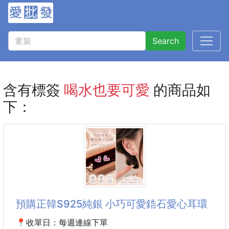
Search
含有標簽
喝水也要可愛
的商品如
下：
預購正韓S925純銀 小巧可愛鋯石愛心耳環
📍收單日：每週連線下單