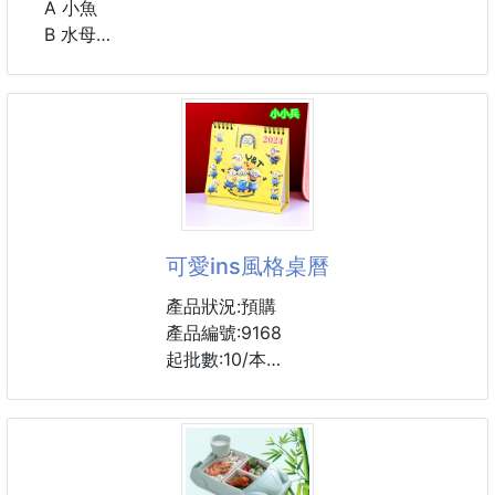
A 小魚
B 水母
C 海星
尺寸：18*13 cm
材質：珊瑚絨
#配件 #束髮帶
#海洋生物
可愛ins風格桌曆
產品狀況:預購
產品編號:9168
起批數:10/本
時刻提醒重要的一天
簍空卡通造型
尺寸15*16*7.5cm