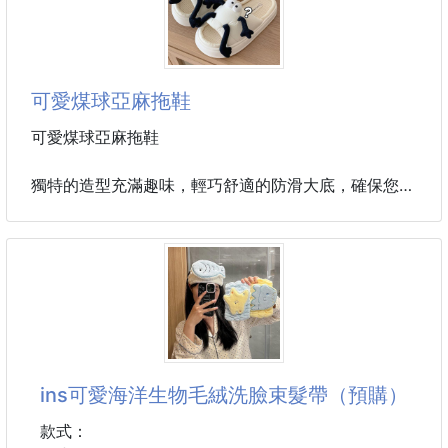
拉鏈式設計 不擔心東西掉落
彈性輕盈，經典的小熊系列
完美揉合簡約與優雅風格
可愛煤球亞麻拖鞋
尺寸：如圖
材質：帆布
可愛煤球亞麻拖鞋
顏色：塗鴉黑,塗鴉白,奶牛黑,奶牛白
( 遇斷貨則隨機出貨 )
獨特的造型充滿趣味，輕巧舒適的防滑大底，確保您的
步履穩健
鞋床設計時尚且柔軟、獨特的鞋頭設計展現個性
無論是室內休閒還是出門逛街、都是時尚舒適的首選，
出街值得擁有
材質：亞麻+PVC
尺碼：36-37,38-39,40-41
顏色：黑色、米色
ins可愛海洋生物毛絨洗臉束髮帶（預購）
款式：