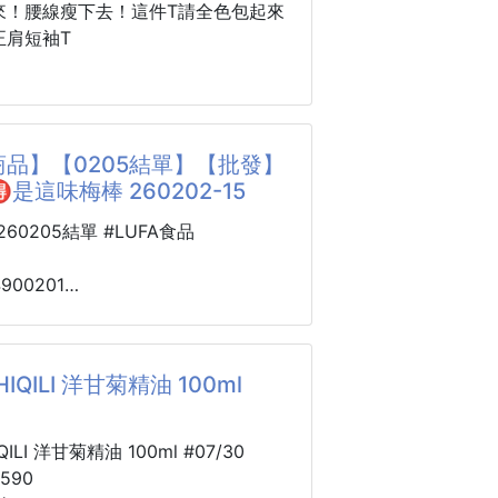
文 “今日の夕食”（今天的晚餐），
來！腰線瘦下去！這件T請全色包起來
串上像個治癒小掛件～
正肩短袖T
美食卡片，圖案都巨 Q：炸雞配可
拉麵、芝士披薩…
瘋 是這件T太懂女人了‼️
卡通小人都在 “吧唧嘴”，光看就幸
！
款預備】全網都在搶的小蠻腰正肩短袖
品】【0205結單】【批發】
️是這味梅棒 260202-15
單：
小旋鈕輕輕一轉，卡片就像翻書一樣
有墊片設計，秒變直角肩，告別溜肩塌
0260205結單 #LUFA食品
切換，轉到哪頁吃哪頁！
微微抓皺＋修腰設計，輕鬆穿出小蠻腰
4900201
結 2 小時 “火鍋 vs 烤肉”，掏出
️是這味梅棒
轉 ——“炸雞”！我倆對視爆
剛好，紮進褲子or外穿都超級顯比例
15
HIQILI 洋甘菊精油 100ml
選得也太好看～寶寶藍氣質溫柔感爆
紅穿上直接韓劇女主光環開啟✨
的麥芽糖裹著話梅
愛吃的黃金梅糖
QILI 洋甘菊精油 100ml #07/30
肩女孩🙋請收，這件立馬撐起妳的氣
的造型.食用好方便
590