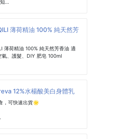
通知
條🙈：有！它幫妳製造腰身
甜的好滋味
是超人氣的 洋甘菊精油，聞起來清新花
但又怕太普通：這款剛剛好！基本款＋
黑糖都各有千秋
一秒放鬆！
到位💥
都喜愛越吃越懷舊
你有睡眠困擾，睡前滴幾滴洋甘菊精
QILI 薄荷精油 100% 純天然芳
好眠不是夢～
絕了
能舒緩敏感肌，搭配基底油調和後按
敢穿的T
棒
膚溫和無刺激！
ILI 薄荷精油 100% 純天然芳香油 適
腰身
棒
是香氛，經痛、壓力大時，也能用洋甘
氣、護髮、DIY 肥皂 100ml
112g(約8支)
放鬆調理。
限：12個月
100ml，居家、泡澡、擴香都能用，
450
台灣
的超高，趕快帶回家！
到通知
色】
精油清新又涼爽，夏天用最適合，瞬
------------------------------------
oreva 12%水楊酸美白身體乳
情緒、安定心神：洋甘菊具有獨特的花
神！
品🌀
助放鬆、舒緩焦躁不安。
腦漲、壓力大？滴一滴薄荷精油按摩太
倉，可快速出貨🌟
時間🚧
：能改善睡眠品質，對失眠者特別有幫
上舒緩！
不舒服的時候，用它擴香，呼吸立刻變
肌膚敏感：適合乾燥、紅腫
基底油按摩肚子，腸胃不適的時候也很
 12%水楊酸美白身體乳