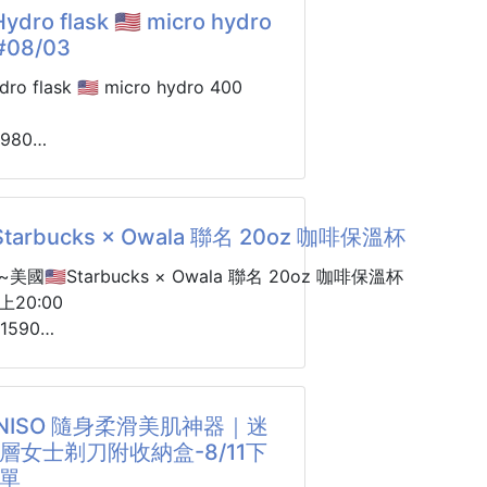
ydro flask 🇺🇸 micro hydro
ml大容量超划算，還有旅行瓶，外出隨
a歐諾顏果酸身體乳
#08/03
方便！
主都安利的身體乳，據說是雞皮橡皮
效】
ro flask 🇺🇸 micro hydro 400
提神：強烈清涼感，有助於驅散疲勞、
。
薦這款果酸身體乳膚感非常好，比大
980
頭部不適：常用於按摩太陽穴，幫助減
酸身體乳都要好。
通知
。
下來，怎麼說呢！
了‼️‼️‼️
呼吸：清爽薄荷香氣能暢通呼吸道
很輕薄，流動性很強，也不黏膩。
好萊塢的hydroflask杯杯✨
Starbucks × Owala 聯名 20oz 咖啡保溫杯
 Hydrox果酸身體乳，擦在身上有種包裹
保冰，12H保溫🙌🏻
白，黑，泡泡綠，午夜藍，奶茶，淺
美國🇺🇸Starbucks × Owala 聯名 20oz 咖啡保溫杯
灰］
上20:00
朋友分享~
xclip彈性扣環袋還可以隨身掛在包包上
590
候執迷於讓身體像個泥鰍，所以要
通知
瘩瘩可不能接受。
Y自己替換瓶蓋🍬💭
hSip系列～
了很多身體乳和沐浴露，恭喜實踐後
計，方便放入冰塊、清洗！
 聯名星巴克！！
幸運兒。
INISO 隨身柔滑美肌神器｜迷
瓶身，更加方便任何汽車杯架
🏻🙌🏻 必須收藏一個呀！🤩
層女士剃刀附收納盒-8/11下
lor Last™ 專利粉霧塗層
合果酸，有的時候身上有點小破口似乎也
收單
滑好握，也可進洗碗機洗不掉色唷
 大容量（約591ml）