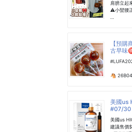
側面印著日
肩膀立起
掛在鑰匙
⚠️小蠻腰
轉到哪個
樂、日式
真的不是我
連卡片上的
福感爆棚
👚【爆
【預購商
T來了！
古早味🉐
用法巨簡
捏住側面
🔺肩膀
#LUFA2
“唰唰” 
塌女孩👋
🔺側邊
🐴 26B0
昨天和閨蜜糾
線！
✨古早味
這玩意兒一
🔺長度剛
260202-
💯
美國us 
🔺顏色
#07/30
棚，鐵鏽
🎏清甜
小時候都
美國us HI
肩窄、圓
🗯棒棒糖
建議售價$
場