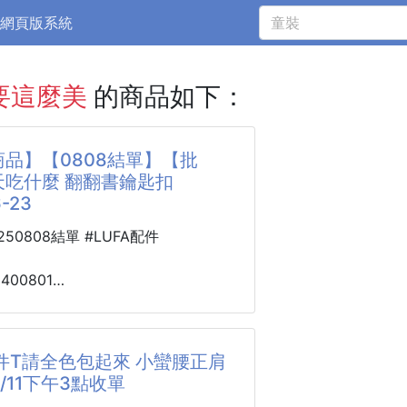
網頁版系統
要這麼美
的商品如下：
品】【0808結單】【批
天吃什麼 翻翻書鑰匙扣
-23
0250808結單 #LUFA配件
2400801
麼 翻翻書鑰匙扣
23
件T請全色包起來 小蠻腰正肩
8/11下午3點收單
被萌暈了🥹奶黃色的小方塊超迷你，