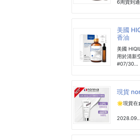
6周貨到
腰部沒線
🙌酸酸甜
☘️這瓶
想要素T
✨原味跟
香，讓人
設計感一次
大人小孩
💤如果
美國 HI
油，整夜
正肩T太
香油
📌口味：
🍀它還
不顯胖才
原味小梅
摩，對肌
美國 HIQ
T恤也要
黑糖小梅
💤不只
用於清新空
📌重量：約
菊精油做
#07/30
📌保存期
🌿大容量
建議售價$
📌產地：
CP值真
6-8周貨
【商品特
這款薄荷
----------
現貨 n
⭐️舒緩
間醒腦提
🌀預購商
香，可幫
☘️頭昏
🌟現貨在
🚧需等待
💤助眠
陽穴，馬
助。
🌿鼻塞
2028.09
😴舒緩
順暢
☘️搭配
noreva
有幫助。