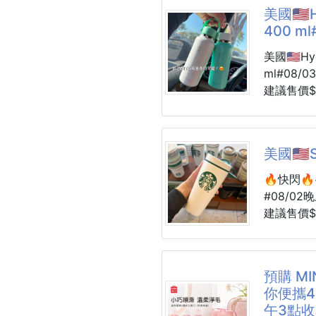
美國🇺🇸H
🌿100
norev
400 ml
身帶著超
好多大博
【商品功
擦！
美國🇺🇸Hyd
🌱清新
ml#08/03
提升精神
超多人推
建議售價$
🪴舒緩
部分的果
6周貨到
緩緊繃感
一整瓶用
#400ml也來
🌱幫助
膚感確實
✨風靡美國
美國🇺🇸
Alpha
#主打24H
感。
顏色#［
🔥快閃🔥~
粉，石墨
#08/02晚
🟣 小編
它有Fle
建議售價$1
備婚的時
唷✨✨
6周貨到
亮，疙疙
#可以DI
#Smoot
密集地試
✅寬口設
Owala
留下來的
預購 M
✅纖細的
#強強聯手
-
你便攜4
✅具備 Co
🟣 複
午3點
#不僅防
💡20oz