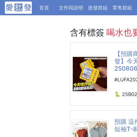
(current)
首頁
文件與說明
批發群組
零售群組
含有標簽
喝水也
【預購商
發】今
250806
#LUFA2
🐍 25B0
今天吃什
250806-
預購 這
短袖T-
拿到手就