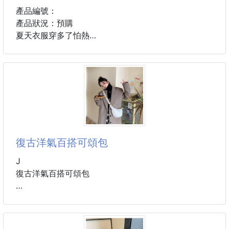
產品編號：
產品狀況：預購
夏天衣服穿多了怕熱
穿少了又怕冷怕不小心走光,怎麼辦呢？
這時候你就需要它了
很精美的小披肩
輕薄，簡單，時尚，而且非常百搭
不管是T、背心、連衣裙、吊帶都能配得上,讓你的春天
更美!
溫馨提示：新衣服新東西難免都會有一點點新的味道，
復古洋氣百搭可頌包
沒關係，親們只要用白醋或洗衣液浸泡一下，沖淨晾乾
後即可使衣衣變的柔軟、清香
J
清洗方式：需要手洗，不能機洗。晾乾就可以直接披戴
復古洋氣百搭可頌包
面料：滌綸
尺寸：高15cm 寬30cm 側寬9cm 肩帶可調節至
100cm