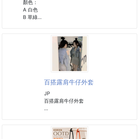
顏色：
A 白色
B 草綠
C 豆沙粉
D 天藍
#配件 #髮飾 #髮箍
#韓版
百搭露肩牛仔外套
JP
百搭露肩牛仔外套
短版設計讓比例超好😘
穿什麼都好看百搭