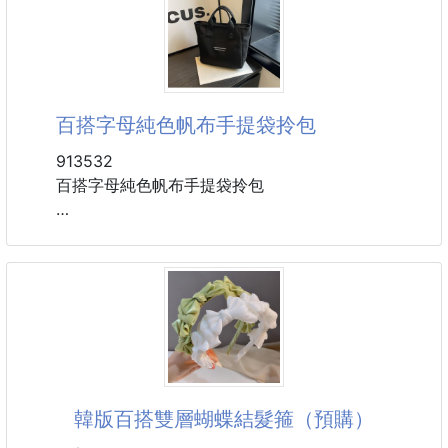
顏色：米色、橘色、黑色、白色 (遇缺隨機)
重量：110g
在餃子包型的基礎上加了可調節斜跨肩帶
可斜跨、也可斜肩背
百搭字母純色帆布手提袋拎包
真正一包多用！
優質細密滌綸面料，結實耐磨抗皺柔軟
913532
輕便小巧，可容納手機、墨鏡、口紅和短款錢包等
百搭字母純色帆布手提袋拎包
日常出門使用超級方便
不知道怎麼搭配的姐妹們一定要入手
材質：帆布
不管怎麼搭配都不會出錯哦！
尺寸：31*22*12CM
顏色：米白色、黑色、深棕色
大容量設計水壺、書本、錢包、手機通通裝得下
舒適手提輕鬆好拿不勒手～一整天都不會累
輕巧便攜、摺疊收好不佔位，日常出門超加分
韓版百搭雙層蝴蝶結髮箍（預購）