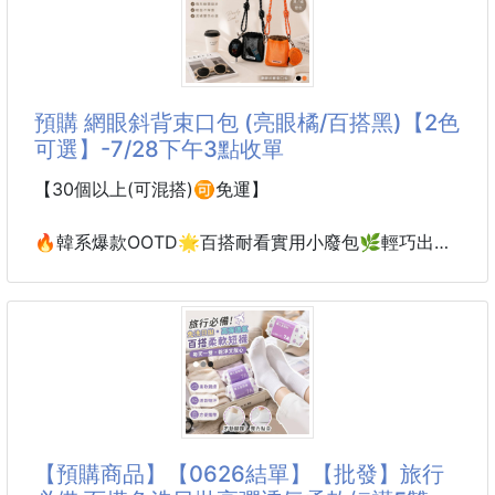
尺碼：S-2XL
預購 網眼斜背束口包 (亮眼橘/百搭黑)【2色
可選】-7/28下午3點收單
【30個以上(可混搭)🉑免運】
🔥韓系爆款OOTD🌟百搭耐看實用小廢包🌿輕巧出門
剛剛好 💯網眼斜背束口包 (🍊亮眼橘/🕶️百搭黑)【2色
可選】
韓系爆款小廢包🖤🧡
輕巧出門剛剛好✨
OOTD百搭配件必收🔥
出門只想帶手機、耳機、鑰匙、卡片？
【預購商品】【0626結單】【批發】旅行
但口袋又塞不下、手上拿著又好麻煩😩