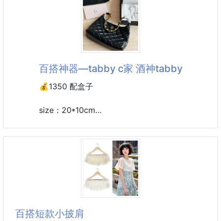
🎯顯臉小版型，不挑臉型超友好：
升級大帽檐+深帽身設計，全面包裹頭部，完美修飾臉
型，方臉、圓臉、大頭圍都能駕馭，上臉秒變小V臉，
油頭、髮量少也能輕鬆遮蓋，出門零尷尬💪
百搭神器—tabby c家 酒神tabby
🧵柔軟透氣面料，佩戴舒適不勒頭：
柔軟透氣，親膚不悶汗，長時間佩戴也不勒頭、不壓髮
💰1350 配盒子
際線，四季都能戴，春夏透氣、秋冬保暖，舒適感拉滿
🌿
size：20*10cm
百搭神器—tabby
✨ins風字母設計，百搭不挑穿搭：
c家 酒神tabby
簡約立體字母刺繡，復古美式風格，搭配牛仔、衛衣、
奶白色 超级好看！
連衣裙都超有範，休閒、通勤、約
五金处coach的刻字
满满的小细节…
配置双肩带 牛皮品质！
百搭短款小披肩