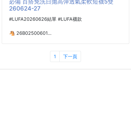
必備 百搭免洗日拋高彈透氣柔軟短襪5雙
260624-27
這款真的太適合日常出門啦‼️
🌟輕巧不厚重的「網眼斜背束口包」🌟
#LUFA20260626結單 #LUFA襪款
小小一咖卻超級實用💯
手機、耳機、卡片、鑰匙等隨身小物通通可以放✨
🐴 26B02500601
旅行必備 百搭免洗日拋
韓系極簡設計🌿
高彈透氣柔軟短襪5雙
搭配透氣網眼材質，輕盈又有型
260624-27
1
下一頁
斜背、肩背都可以自由搭配💕
不管是逛街、旅行、散步、看展、出門買咖啡☕
【商品說明】-
👣旅行在外，也想給雙腳最舒服的呵護？
【旅行必備｜百搭免洗日拋高彈透氣柔軟短襪】
輕巧獨立包裝，乾淨衛生又方便攜帶
不管旅行、出差、露營還是日常備用
一雙就能解決襪子清洗煩惱✨
🧦柔軟親膚，高彈貼合不勒腳