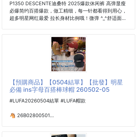
P1350 DESCENTE迪桑特 2025爆款休闲裤 高弹显瘦
必爆简约百搭爆款，做工精细，每一针都看得到用心，
超多明星网红最爱 拉长身材比例哦！微弹 ^_^舒适面料
细节体码数M-3XL
【預購商品】【0504結單】【批發】明星
必備 ins字母百搭棒球帽 260502-05
#LUFA20260504結單 #LUFA帽款
🐴 26B02800501
明星必備 ins字母百搭
棒球帽 260502-05