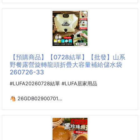
不論是忙碌上班族、學生、小家庭，或是家中長輩，都
本產品為綠色食品🌱，採取全植物成份❌無任何西藥
能輕鬆享受一碗熱騰騰的美味好粥。
成份🙅🏻‍♀‍
🇯🇵日本製made in Japan 天然安全健康💪🏻💪🏻💪🏻💪🏻🇯🇵
產地：台灣
商品成分當中含有“雙尾菌”，是人體腸內的幾種細菌之
規格：400g/包
一。
保存期間：9個月
有促進葡萄糖的發酵及促進乳酸的生成的作用，並且能
保存方式：冷凍
夠抑制大腸肝菌的增值。
【預購商品】【0728結單】【批發】山系
但是隨著人年齡的增長其存在數量在人體中不斷的減
野餐露營旋轉龍頭折疊大容量補給儲水袋
少。
260726-33
雙尾菌成分的減少，使人體攝入的葡萄糖不能夠充分的
發酵，乳酸的生成也特別的慢，
#LUFA20260728結單 #LUFA居家用品
長期下去就嚴重影響了體內脂肪的分解速度及消耗，導
致出現肥胖的症狀。
🐴 26GDB02900701
並且起到將身體廢物排除的作用！
山系野餐露營旋轉龍頭
注意事項：
折疊大容量補給儲水袋
1.請按量服
260726-33
【商品說明】-