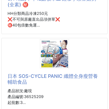
黑胡椒粒、黑胡椒粉、白胡椒重量：70g/包
(全素) ㊙️
味
阿公秘製手工胡椒粉
HH分類商品冷凍250元
看似簡單像細砂般的胡椒粉
❌不可與原廠直出品項併單❌
卻蘊藏著無限的小宇宙
㊙️40包倍數免運
每公克的胡椒粉
🥣【紅藜芋頭香菇粥】全素
要用掉阿公多少的青春和汗水去製作
阿公究極後半生的時光研發著自己心目中的獨家口味
✨ 一人份小包裝，份量剛剛好
嚴選台灣白米、秘魯紅藜、綿密芋頭、鮮美香菇，再搭
配竹筍、腐竹、紅蘿蔔等食材細火熬煮，每一口都吃得
到真材實料，口感濃郁滑順，芋香與菇香自然回甘，暖
胃又有飽足感。
日本 SOS-CYCLE PANIC 纖體全身瘦營養
輔助食品
✨ 冷凍保存，想吃隨時加熱
產品狀況:廠現
✨ 微波約10分鐘或隔水加熱10～15分鐘即可享用
產品編號:36525209
✨ 早餐、午餐、宵夜、點心都方便
起批數:3