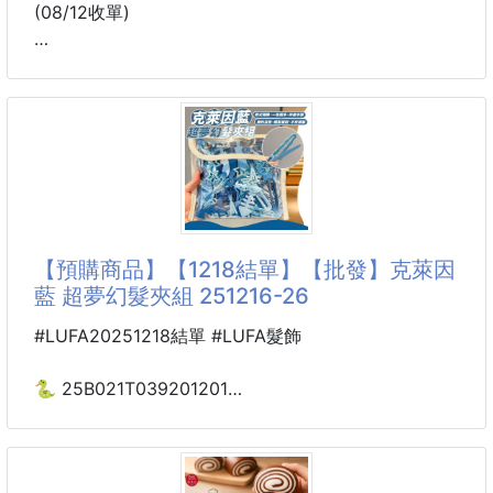
(08/12收單)
養護頭皮．強健髮根．打造健康豐盈秀髮
頭皮是秀髮健康的根本！
歐萊德推出 四胜肽養髮液系列，依照不同頭皮需求打
造專屬配方，結合四胜肽賦活因子與多種植物萃取，幫
助維持頭皮健康環境，讓秀髮展現自然豐盈光采。
🌿 三款配方，依需求挑選
【預購商品】【1218結單】【批發】克萊因
💜 四胜肽經典養髮液 45ml
藍 超夢幻髮夾組 251216-26
✔ 專為壓力型頭皮設計
✔ 添加四胜肽平衡因子、自癒草萃取
#LUFA20251218結單 #LUFA髮飾
✔ 幫助舒緩因乾燥與壓力引起的頭皮不適
✔ 薰衣草舒壓香氛，夜晚保養更放鬆
🐍 25B021T039201201
克萊因藍 超夢幻髮夾組
🌸 四胜肽賦活養髮液（女士）45ml
251216-26
✔ 專為女性頭皮設計
✔ 添加山金車、水芹、迷迭香