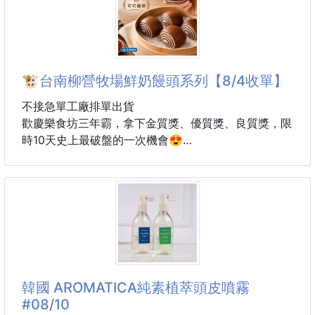
多款造型，紮高馬尾、盤髮時混著用，頭髮瞬間變“氛
圍感髮型”，自拍都不用加濾鏡🥰
夾力牢固+不夾頭皮太香了：
🐮台南柳營牧場鮮奶饅頭系列【8/4收單】
夾齒做了防滑紋路，碎髮、厚髮都能牢牢夾住，蹦跶半
天也不會掉；夾子邊緣打磨光滑，不會像劣質髮夾那樣
不接急單工廠排單出貨
夾得頭皮疼，敏感頭皮也能安心用～
歡慶樂食坊三年霸，拿下金質獎、優質獎、良質獎，限
時10天史上最破盤的一次機會😍
細節控直接愛住：
一包超多樣式，不用再單獨買不同款，紮髮風格隨心情
天然又好吃到讚美條的超濃郁鮮奶饅頭界精品回來啦‼️
換；自帶收納袋，用完裝起來不丟散，出門揣包裏也方
#用心看得見 #品質吃得到
便；材質耐摔不易斷，比路邊攤髮夾耐造十倍～
更厲害的是
👏歡慶樂食坊奪得台灣金質獎、優質獎、良質獎，連
續三冠王🏆👏
品項：
韓國 AROMATICA純素植萃頭皮噴霧
A.🉑9入可可鮮奶饅頭 *450g
#08/10
B.🍓9入草莓鮮奶饅頭 *450g