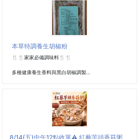
打造每天都想使用的頭皮保養 從香氣到使用感
🔸尺寸:EU 35/36/37/38/39
都像替頭皮做了一場舒服的SPA！
🔥清倉價🔥
結合天然植萃×芳香療法，從香氣到使用感，都像替頭
皮做了一場舒服的SP
🦶EVERAU 稱之為“鞋界的天花板”🦶
本草特調養生胡椒粉
✨經典款的魅力💕
不張揚卻讓人穿搭的時候總能第一時間想起
🍴🍴家家必備調味料🍴🍴
-魔鬼粘穿脱搭扣二字带
-勃肯軟木橡膠脚床
多種健康養生香料與黑白胡椒調製
-3CM組合小厚底，自然修飾比例
搭配油炸，燻烤，醃漬及各類美食
都能達到加分口感，讓人吮指留香
✔️鞋面：鞋面牛皮/內里牛二層/底EVA
中藥成份還可適度轉換油脂內自由基
幫助均衡不良油脂，讓健康沒有負擔😍😍
🔺公司貨附原廠鞋盒🔺
一樣花錢買胡椒粉使用何不，順便買個健康！
⚠️ 因拍攝光線及螢幕顯示不同，商品顏色可能略有差
成份:黑胡椒，白胡椒，鹽，丁香，白芷，茴香....等等
異，請以實品為準。
胡椒鹽重量：100g/包
8/14(五)中午12點收單⚠️ 紅藜芋頭香菇粥
⚠️ 特價商品可能會有輕微污漬、擦痕、微脫線、些許