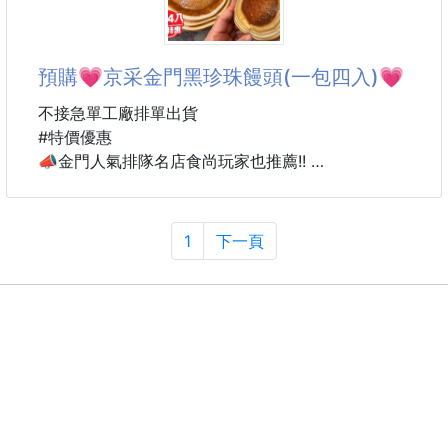
帶傳統的硬殼大水桶，去程佔了後車廂一大半空間
回程空桶還是同樣大佔位，真的很讓人頭痛！😮‍💨
預購💗京采金門黑珍珠饅頭(一包四入)💗
別讓沉重的水桶累垮你的休閒假期！
不接急單工廠排單出貨
「山系野餐露營旋轉龍頭折疊大容量補給儲水袋」
#特價優惠
擁有超大容量補給線，卻能在一瞬間折疊扁平化，輕薄
📣金門人氣排隊名店食尚玩家也推薦!!
到幾乎忘了它的存在！
現在不用跑到金門去也可以吃到香噴噴的饅頭
搭配超級方便的旋轉式出水龍頭與人體工學便利提手
不管是早餐還是下午小點心都是你的最佳首選♡♡♡
不管是在營地洗菜、泡茶，還是戶外派對都能讓你輕鬆
1
下一頁
吼!吃過都都難以忘懷
招牌中的招牌，外圈紮實口感黑糖饅頭，
內餡包裹著QQ黑糖糕，雙層口感，甜度適中
這豐富的層次感讓大人小孩都愛不釋手👏
不管冷的熱的都好吃，早餐下午點心必備!!
☘商品規格:每包440g±5%（一包四入）
☘保存期限:冷凍6個月