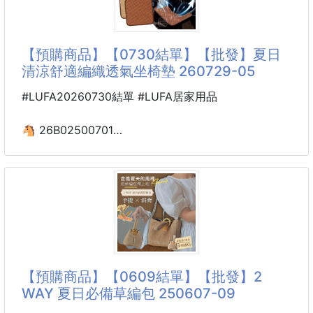
冰袖不易上滑 直筒設計 活動較方便
輕鬆穿出不費力的夏日氣質💐🌞
尺碼:均碼
適用:男女通用
【預購商品】【0730結單】【批發】夏日
【款式】👝米白，🌊藍色
成分:90.8%錦綸+9.2%銨綸
清涼舒適編織透氣坐椅墊 260729-05
【尺寸】M，L，XL
顏色:白/黑/粉/灰/紫/藍
【材質】雪花棉
#LUFA20260730結單 #LUFA居家用品
【產地】中國
#袖套
🐴 26B02500701
📌注意事項
夏日清涼舒適編織透氣
▪ 尺寸為人工測量，可能有約±3cm誤差
坐椅墊 260729-05
▪ 商品顏色可能因螢幕顯示及拍攝光線略有色差，請以
實
【商品說明】-
別再讓濕黏與悶熱毀了你一整天的工作好心情與駕駛體
驗！
全新「夏日清涼舒適編織透氣坐椅墊」清爽登場！
【預購商品】【0609結單】【批發】2
表面經過多道精細打磨，滑順平整度無可挑剔，不夾
WAY 夏日必備草編包 250607-09
肉、不傷衣料