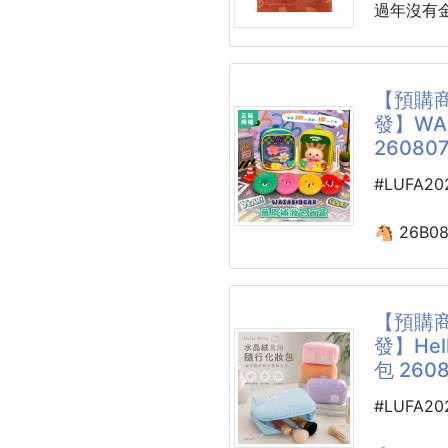
在臉上鬧脾氣
過年沒有
加上去，
別再怪你
🔥韓國 BA
白飯一碗
【預購商
蒸蛋加上去
發】WA
✨ 3大
260807
臉」：
金箔享受
紋樣有五
#LUFA2
毛孔隱形
娃、折扇
明光膜
將它漂浮
🐴 26B0
瞬間填平
✨WASAB
肌！
盲盒 2608
24H黃金
【預購商
隨機小方
發】Hel
可愛出擊
包 260
這款真的
#LUFA2
不是單純
合，拆開