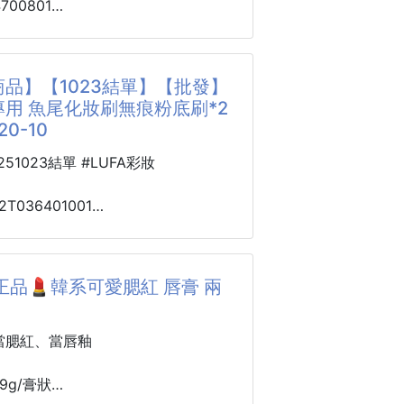
4700801
itty 水晶絨萬用
260806-03
以放口紅、髮夾、耳機、小飾品、零
品】【1023結單】【批發】
品，小圓鏡則是補妝、整理瀏海、檢
柔軟觸感｜👜輕巧好攜帶｜💄大容
用 魚尾化妝刷無痕粉底刷*2
隨身好幫手。
HelloKitty可愛療癒
20-10
幫你配好1個小包＋2個小鏡子，實用
×大容量收納×輕巧好攜帶
得更可愛，也讓每次外出都更加便
0251023結單 #LUFA彩妝
容物
12T036401001
方包1入
色
用 魚尾化妝刷
造型隨機出貨，
晶絨材質
2支 251020-10
的水晶絨面料，觸感柔軟舒適，不僅
正品💄韓系可愛腮紅 唇膏 兩
，更兼具質感與實用性。
它魚尾刷頭設計，刷毛排列超巧妙，
 Kitty可愛設計
時候，能把粉底均勻又輕薄地推開，
當腮紅、當唇釉
搭配療癒造型，少女心瞬間爆發！無
“絲滑拋光” 一樣，完全不會有刷痕，
送禮都十分討喜。
得像天生好皮膚🥰
9g/膏狀
粉底，刷毛抓粉但不吃粉，一點點粉