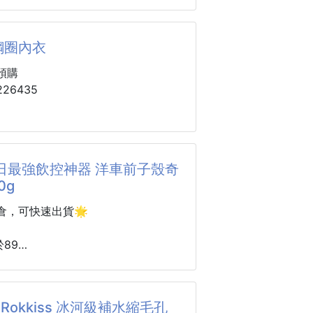
3年 每批效期略有不同以實際為主
開全臉，再也不用心疼粉底液啦～
1、02、03、04、05、06
批准文號：粵G妝網備字2025089095
鋼圈內衣
是均勻服帖，不管是乾皮用的滋潤粉
業生產許可證號：粵妝20160481
油皮用的控油粉底，用它上妝都能牢
預購
膚，不會浮粉、卡粉👏
26435
也很舒服，握著順手，新手也能輕鬆
唰幾下就
綸/尼龍85（%）
日最強飲控神器 洋車前子殼奇
0g
倉，可快速出貨🌟
89
1
最強飲控神器
🇷 Rokkiss 冰河級補水縮毛孔
奇亞籽🔥