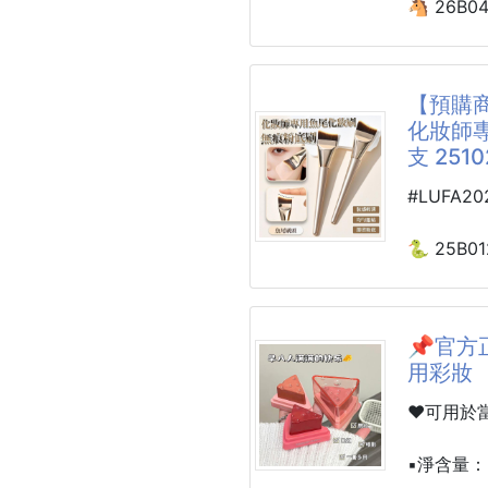
🐴 26B0
💛❤️
Hello K
隨行化妝包 
小方包可
【預購商
錢、小藥
✨水晶絨
化妝師專
查妝容的
量收納｜🎀
支 2510
一盒直接
柔軟療癒
又可愛！
讓收納變
#LUFA2
利！
🎁盲盒內
🐍 25B0
✅隨機小
✨商品特
化妝師專
兩款不同
🧸柔軟水
無痕粉底刷*
細緻親膚
📌官方
外型可愛
用彩妝
最絕的是
🎀Hello
上粉底的
❤️可用於
粉嫩配色
像給皮膚 
論自用或
妝感清透
▪️淨含量：
而且超省