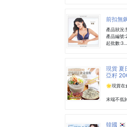
▪️效期：
底就能鋪
▪️色號：0
▪️化妝品
前扣無
更厲害的
▪️生產企
底，還是
產品狀況:
牢貼合皮
產品編號:2
起批數:3
手柄設計
掌握，唰
主成份:錦
尺寸
現貨 夏
34/75C
亞籽 20
36/80C
38/85C
🌟現貨在
40/90C
42/95C
末端不低於
44/100C
2027.06.0
46/105C
48/110C
🏖️夏日
韓國 🇰
50/115C
洋車前子殼