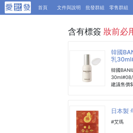
(current)
首頁
文件與說明
批發群組
零售群組
含有標簽
妝前必
韓國BANI
乳30ml
韓國BANIL
30ml#08
建議售價$
交期約1~
📣總代理
你是不是
日本製 
✘ 粉底
樣明顯...
#艾瑪
✘ 才剛