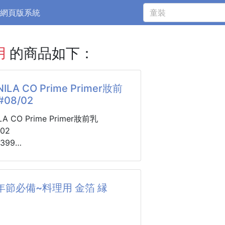
網頁版系統
用
的商品如下：
LA CO Prime Primer妝前
#08/02
A CO Prime Primer妝前乳
/02
399
2週
公司貨，有中標有PIF~!📣📣
也遇過這種崩潰瞬間？
年節必備~料理用 金箔 縁
越上越厚，毛孔凹凸反而像月球表面一
出門沒多久，底妝就開始粒粒分明、浮