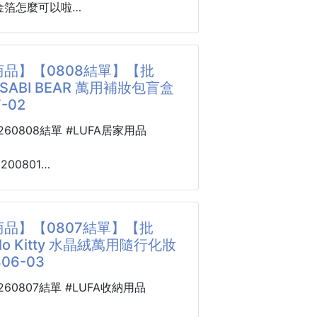
...
金箔怎麼可以啦
感覺等級加好加滿
的粉底液了！你只是少了一瓶
NILA CO Prime Primer 妝前乳🔥
加上去 喜氣洋洋
品】【0808結單】【批
 都可以變國宴~
SABI BEAR 萬用補妝包盲盒
底妝神蹟，讓你體驗什麼叫「換一張
-02
自古以來在日本流行的幸運圖案。
種：吉祥梅、葫蘆、小槌、達摩娃
0260808結單 #LUFA居家用品
術： 清爽凝膠質地，一抹化開變成透
在您的飲料、美食中並享受它吧！
8200801
凹凸毛孔，粗糙肌一秒變滑嫩豆腐
I BEAR 萬用補妝包
07-02
油水平衡：
品】【0807結單】【批
包1入＋隨機小圓鏡2入
lo Kitty 水晶絨萬用隨行化妝
｜隨身補妝｜小物收納｜拆盒驚喜
806-03
太適合喜歡可愛小物的人了！
0260807結單 #LUFA收納用品
補妝包，是補妝包＋小圓鏡的盲盒組
就有驚喜，出門帶著也超加分💚💗