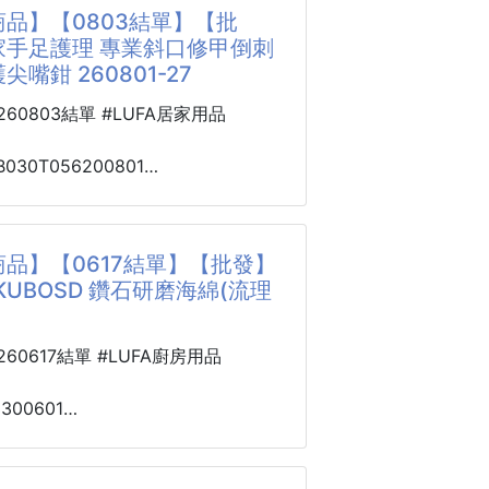
品】【0803結單】【批
SPA調理素
家手足護理 專業斜口修甲倒刺
0919-06
】-
嘴鉗 260801-27
住飯店、出差旅遊
…零售價不可低於$99
附近買個東西要換穿鞋子感到很麻
0260803結單 #LUFA居家用品
超狂😍陳年油臭味真的不見了❗❗
李箱又很佔空間？
B030T056200801
護理
旅行的貼心好夥伴
修甲倒刺死皮
拖鞋，輕鬆裝進行李箱！
260801-27
品】【0617結單】【批發】
KUBOSD 鑽石研磨海綿(流理
摺疊設計｜一手掌握，不佔空間
】-
收納的鞋身設計，積積變小
手指邊緣的倒刺、死皮，總忍不住用
箱再滿也能輕鬆塞入！
0260617結單 #LUFA廚房用品
放入包包，輕便出行！
越撕越痛，還容易造成傷口，影響雙
3300601
都能拿出來換上舒適拖鞋
UBOSD
悶熱鞋子中解放～
倒刺、死皮困擾，在家也能輕鬆做好手
海綿(流理台專用)
1