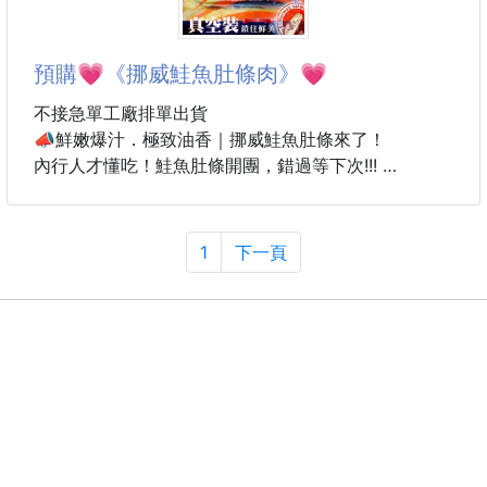
优异延展提拉臀线，跨越0束缚，臀部塑形，立体膝
位，钻石立体裆位，山形提臀设计，精工细节，便捷穿
脱。
預購💗《挪威鮭魚肚條肉》💗
户外防丢拉链口袋，YKK拉链，细节满满！
版型升级，根据人体工学特研，上身更加干净利落，
不接急單工廠排單出貨
稳定核心肌群，专注运动表现，灵活自由！
📣鮮嫩爆汁．極致油香｜挪威鮭魚肚條來了！
搭配常规版型裁剪，上身舒适合体，适合日常通勤或日
內行人才懂吃！鮭魚肚條開團，錯過等下次!!!
常多场合
這款鮭魚肚是我的心頭好
1
下一頁
條條肥美肉質細緻
是油脂最香的黃金部位
老饕最愛・入口即化！抹點鹽煎一下就非常下飯
嚴選 挪威鮭魚腹部精華部位，👏
鮭魚含有豐富DHA
油脂分布均勻、肉質細嫩，一煎就香氣四溢
不論乾煎、氣炸、燒烤或煮湯都超級好吃！👍
空運現流去急速冷凍，沒包冰!!真空包裝好保存
香煎時滋滋做響的聲音，灑胡椒鹽+檸檬汁，唉呀呀！