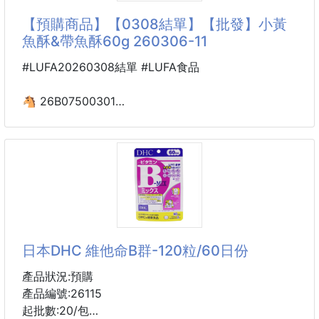
【預購商品】【0308結單】【批發】小黃
魚酥&帶魚酥60g 260306-11
#LUFA20260308結單 #LUFA食品
🐴 26B07500301
🌊人氣海味團購登場🌊
🐟小黃魚酥&帶魚酥60g
260306-11
#無腥味超鮮酥
#這可是好市多的御用品牌
#一定跟你之前吃的不一樣
日本DHC 維他命B群-120粒/60日份
🌊人氣海味團購登場🌊
產品狀況:預購
🐟小黃魚酥&帶魚酥🐟酥到停不下來！
產品編號:26115
起批數:20/包