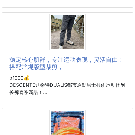
⭐️來自海洋的新鮮滋味⭐️
👉嚴選整支小魚製作✨
重量60g
去頭去內臟，只保留最精華的魚肉與酥脆骨架！
1日2粒
🐟整支製作看得見真材實料
包括維生素B1、B2、B6、B12、菸酸、泛酸、生物素
🐟低溫烘烤，鎖住魚肉最原始的鹹甜香
和葉酸等8種類型的維生素B群
🐟無腥味！只有滿滿海味鮮香
有助於維持能量正常代謝
保持肌膚的健康狀態
稳定核心肌群，专注运动表现，灵活自由！
🉐🉐團購價只要xxx元🉐🉐
搭配常规版型裁剪，
#日本商品
🔥為什麼大家一吃就回購？
p1000💰，
⭐️除了他是
DESCENTE迪桑特DUALIS都市通勤男士梭织运动休闲
长裤春季新品！
DUALIS经典版型裁剪梭织运动长裤。
采用梭织透气面料制作，面料质感挺阔，自然有型。有
效提升穿着舒适度，保持干爽体感，亲肤舒适。
前口袋下方采用凹凸工艺开模定制logo，后口袋处采用
迪家TPU材质箭头标，质感饱满上档次。