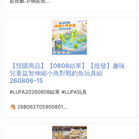
起批數:3/個起批
【商品材質】-PP+ABS
【商品尺寸】-28*7cm
【使用時間】-充電3小時，高亮度可使用2小時、低亮
度可使用4小時
【商品配件】-USB充電線
【商品款式】-三角形/圓形/正方形
(附贈配件款式數量及顏色隨機出貨，圖片僅供參考，
【預購商品】【0808結單】【批發】趣味
以實際收到為主。)
兒童益智伸縮小魚對戰釣魚玩具組
260806-15
♥️商品說明：
你跟上潮流了嗎?
#LUFA20260808結單 #LUFA玩具
現下最夯魷魚遊戲LED小檯燈◯△□
給你一點光明，戰贏黑夜
🐴 26B062T05900801
趣味兒童益智伸縮小魚
#LED #小檯燈 #魷魚遊戲
對戰釣魚玩具組 260806-15
💡多種燈光模式
【商品說明】-