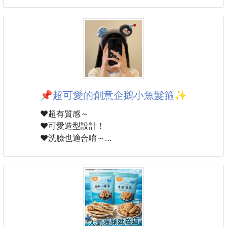
★同理心、主動助人、讓孩子從故事情境中自然吸收
樣睡到滿頭大汗💦
★漫畫式風格，跟以往繪本風格完全不同
閉著眼睛瘋狂翻來覆去，腳指頭直接往我臉上踹👣
全家天天上演這種悲劇，對身心真的是極大考驗😭
書名：「送小魚兒回家」
幸好上週在媽媽群看到這款風靡美國媽媽圈的睡眠救星
內容簡介：
🏆
大雨過後的清晨，小雨蛙在屋外水窪裡發現了一條迷路
的小青鱂魚。
📌超可愛的創意企鵝小魚髮箍✨
原來在昨晚的暴風雨中，這隻小青鱂魚在池塘邊看著雨
景，沒想到積水溢出
❤️超有質感～
一不小心就被沖離了池塘，孤單地困在小小水窪裡……
❤️可愛造型設計！
小雨蛙決定發起「送小魚兒回家大作戰」，在大家齊心
❤️洗臉也適合唷～
協力幫助下，發生那些有趣的事情呢?
▪️款式：企鵝小魚款
#書籍
▪️頭圍尺寸：均碼