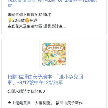
單
爆炸好吃的魚蛋蛋‼️
小火油煎👉放涼切片👉擠上美乃滋
末端售價不得低於$165/件
咬下去ㄉㄨㄞㄉㄨㄞ的好好吃
💡20倍數🉑️免運
大小朋友都超愛它💕💕
⚠️宜花東及偏遠地區 運費另計⚠️
到貨約45-60天
家裡餐桌出現魚蛋蛋都要用搶的😂😂😂
這次這種隱藏版規格
🔥⏩新品上市⏪🔥
表面煎恰恰切片擠沙拉好好吃
💎日日好眠®風靡美國媽媽群的3D立體涼感親膚孩童
大小朋友都超愛～整條用啃的也沒關係🤤
記憶小枕頭(共6款)💎
團購優惠價$165/件
完全無添加，單純一整條帶有血絲真正的魚卵💯
預購 福澤由美子繪本-「送小魚兒回
真的後悔太晚發現了‼️以前睡前滾30分鐘，現在直接躺
家」-8/12號中午12點結單
❌非市售二
平入睡💤
超過萬位媽媽都在推薦的睡眠神器🏆最近最成功的一
公開末端請勿低於180
筆育兒投資就是它💯
★由暢銷童書「大排長龍」-福澤由美子新作
半夜一點的臥室冷氣明明開到24度，身邊的小鬼卻照