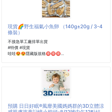
小檯燈模式/小夜燈模式
🌟四大必買亮點
不只一種的燈光模式，讓使用更隨心所欲
🎣強力四爪釣鉤‧一釣一個準
💡燈光柔和護眼
專為小朋友設計的四爪鉤頭，輕鬆瞄準、一勾上鉤！減
LED柔光節能燈芯 模擬自然光線不刺眼
少失誤產生的挫折感，大大提升寶貝的遊戲成就感與專
現貨🌈野生福氣小魚卵 （140g±20g / 3-4
💡續航力持久
注力。
條裝）
採用
🐟獨特伸縮設計‧比比誰最長
不接急單工廠排單出貨
小魚拉開有驚喜！多節長度，釣上來拉開才知道長短，
#特價 #現貨
看誰能釣到「隱藏版大魚」，競技對戰更有趣！
哇哇😍😍隱藏版規格🉐🉐🉐
‼️限時優惠➡️每包特價$85
🛡️精選環保‧圓潤耐摔不傷手
採用優質材質，耐摔耐造不怕嗑碰；全件邊角經過圓滑
平常數量超少員購都用搶的～
處理，無銳角不刮手，讓寶貝安心玩耍，爸
最近產季才有的好康!!
老闆說員工沒這麼多😂😂😂
歡迎大家一起買🎉🎉🎉
✅ 天然食材，完全無添加
預購 日日好眠®風靡美國媽媽群的3D立體涼
✅ 只有蒸熟，保留最原始的鮮甜
感親膚孩童記憶小枕頭-8/12號中午12點結