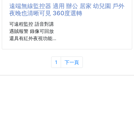
🤮吐血價了啦🤮
遠端無線監控器 適用 辦公 居家 幼兒園 戶外
🤮你在costco買一雙，這裡可以買好幾雙🤮
夜晚也清晰可見 360度選轉
📢編織鞋～真的超舒服的啦📢
可遠程監控 語音對講
😎沒穿過的！你一定不懂我在說什麼～
遇賊報警 錄像可回放
😎真心建議一定要買一雙試試看
還具有紅外夜視功能
😎不然怎麼搶成這樣～💖💖💖
使用手機連接攝像頭
可視角度上下120度
🌸編織透氣鞋面，清爽不悶腳
以及左右旋轉360度
1
下一頁
🌸一穿即走，秒穿脫超方便
體積小巧隨處都能放
🌸柔軟鞋底，久走不累腳
🌸防滑設計，行走更安心
🌟鎖定彈性鞋帶方便