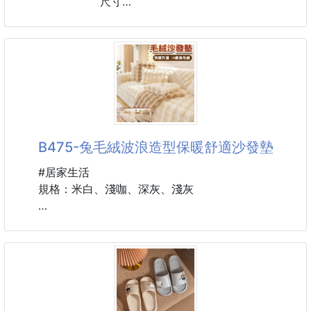
尺寸
80D
85D
90D
95C
100C
100D
80E
85E
B475-兔毛絨波浪造型保暖舒適沙發墊
90E
95E
#居家生活
100E
規格：米白、淺咖、深灰、淺灰
以上DE通杯
排扣類型:4排扣
➖️➖️➖️產品說明➖️➖️➖️
有無鋼圈:有
#胸罩 #女性內衣
🛋️冬天🌞必備款🚨
❌不管是❌皮革\布面\絨面的沙發
❌冬天坐著，都好冷...🔥
❌尤其是剛要坐下去的那一瞬間.....