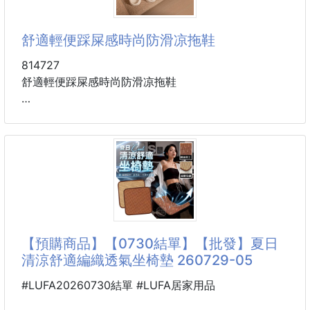
⬆️🔥有感升溫3ºC~5ºC🔥⬆️
舒適輕便踩屎感時尚防滑凉拖鞋
🔥🌬️一坐下就「熱」感來襲🔥
🔥今年冬天不再邊看電視邊發抖了～
814727
✨坐上沙發不只溫暖、手腳也不冰冷✨
舒適輕便踩屎感時尚防滑凉拖鞋
✨舒適✨溫暖✨透氣一次到位！
材質：EVA
💕波浪蓬鬆設計更軟更服貼
尺碼：36-37,38-39,40-41,42-43,44-45
💕兔毛絨手感超暖超舒服
顏色：粉色，大紅，綠色，黑色，卡其，灰色
💕厚實保暖久坐不冰屁屁
💕防滑底部鋪好不亂跑
每雙拖鞋的正面都裝潢有同一個可愛的卡通小人圖案。
小人造型圓潤，戴著棕色帽子，表情俏皮
🏠客廳在沙發上追劇鋪上秒升級
採用經典的一字帶設計，線條簡潔流暢，易於穿脫。
🏠小孩、毛小孩都愛不釋手
這種簡約風格使得上面的卡通圖案更加突出，不會顯得
【預購商品】【0730結單】【批發】夏日
💟沙發上鋪一片變溫暖
雜亂。
清涼舒適編織透氣坐椅墊 260729-05
💟床
通常具有輕便、柔軟、防滑、快幹的特點。非常適合作
為居家拖鞋、浴室拖鞋或飯店民宿的客用拖鞋。
#LUFA20260730結單 #LUFA居家用品
可愛卡通形象和豐富的色彩趣味性、整體性和視覺吸引