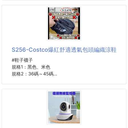
腳背親膚透氣棉包覆 不磨腳
且男女尺寸都有
📌顏色：黑，藍，白
📌尺寸：均碼
這價錢 這材質不開團怎對得起家人們
平量公分
胸圍：約51
商品檔案
前長：約65
S256-Costco爆紅舒適透氣包頭編織涼鞋
［材質］超輕量防水柔膚EVA+加奈米及防滑EVA
後長：約72cm
----------------------------------------------
#鞋子襪子
🌀預購商品🌀
規格1：黑色、米色
🚧需等待時間🚧
規格2：36碼～45碼
❌不接急單❌
說明：
👉貨到通知👈
🔥Costco爆紅搶購🔥
🚨下單後，不接受任何原因取消訂單
🔥Costco爆紅搶購🔥
----------------------------------------------
💥台灣costco最新上架，就被搶爆💥
⚠️注意事項：
❌男款售價一雙NT2,479元❌
👉圖文+
❌女款售價一雙NT2,489元❌
🚫編織鞋都超貴的🚫