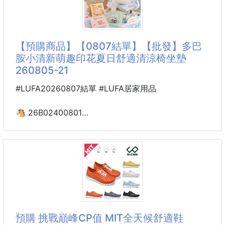
以「每天都想穿」為概念誕生，兼具可愛與實穿，
是制服、T-shirt 甚至家居時光都能輕鬆搭配的百搭
✅絲滑柔順無
款。
【預購商品】【0807結單】【批發】多巴
沒有壓迫感，卻又剛剛好支撐住形狀，
胺小清新萌趣印花夏日舒適清涼椅坐墊
搭T恤完全不顯痕，已經默默回購第二件～
260805-21
這就是那種會讓你早上打開衣櫃，
毫不猶豫想伸手拿的那一件🤍
#LUFA20260807結單 #LUFA居家用品
—輕盈包覆、溫柔不勒，舒適感滿分。
🐴 26B02400801
👚穿出自在好感的一天
多巴胺小清新萌趣印花
・使用柔軟的混棉布料，親膚又透氣
夏日舒適清涼椅坐墊 260805-21
【商品說明】-
👀夏天一坐下就滿身汗，椅子悶熱又黏膩嗎？
【多巴胺小清新萌趣印花夏日舒適清涼椅坐墊】
讓可愛陪你一起迎接涼爽夏日！🌈❄️
預購 挑戰巔峰CP值 MIT全天候舒適鞋