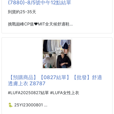
(7880)-8/5號中午12點結單
不只是療癒系萌趣印花，更結合冰涼舒適與柔軟坐感
無論是辦公、居家、餐椅、書桌椅，還是學生宿舍
到貨約25-35天
都能享受清爽舒適的坐感。
挑戰巔峰CP值♥️MIT全天候舒適鞋
讓炎炎夏日，不再因為久坐而悶熱難受
很多鞋 只做外型好看
每一次坐下都是一種療癒享受。💕
很多鞋 只做到輕
很多鞋 只做到防水
🌈多巴胺萌趣印花，療癒你的每一天
但這款，幾乎把大家最在意的優點一次做好
充滿滿滿童趣與療癒感，放在
外形像休閒鞋，又比洞洞鞋更有質感，
比一般鞋透氣又防水不用擔心下雨天
單腳的重量也只有145G
【預購商品】【0827結單】【批發】舒適
透膚上衣 Z8787
擁有EVA的輕盈 再加入橡膠的耐磨性與抓地力
輕盈~防滑~耐磨 再提升一個等級
#LUFA20250827結單 #LUFA女性上衣
鞋低深刻紋路 不容易滑腳
🐍 25YI23000801
足弓支持 長時間行走 久站都舒適
舒適透膚上衣 Z8787