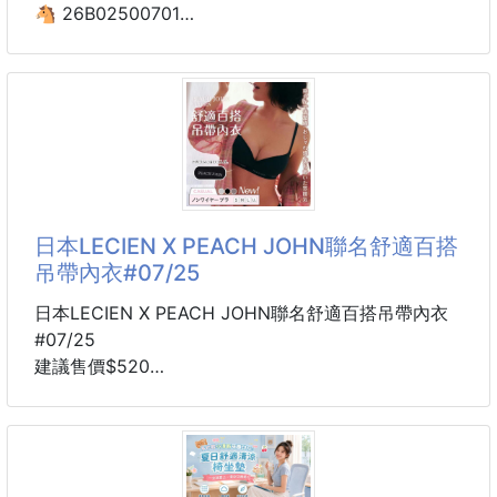
力
🐴 26B02500701
夏日清涼舒適編織透氣
坐椅墊 260729-05
【商品說明】-
別再讓濕黏與悶熱毀了你一整天的工作好心情與駕駛體
驗！
全新「夏日清涼舒適編織透氣坐椅墊」清爽登場！
日本LECIEN X PEACH JOHN聯名舒適百搭
表面經過多道精細打磨，滑順平整度無可挑剔，不夾
吊帶內衣#07/25
肉、不傷衣料
日本LECIEN X PEACH JOHN聯名舒適百搭吊帶內衣
地表最強的透氣排濕力，能快速導走體表積聚的熱氣
#07/25
「涼而不冰」溫和降溫，即使吹著冷氣坐再久
建議售價$520
也不會讓關節感到冰冷刺骨，天天坐都超健康舒適！
4周貨到通知
—日系少女感 × 舒適機能的一日浪漫—
🌟結構緊密扎實
來自日本超人氣品牌【PEACH JOHN】
長年使用也不易鬆散變形，邊緣包邊精緻圓潤，外觀簡
與內衣專家【LECIEN】的聯名之作💞
約有質感