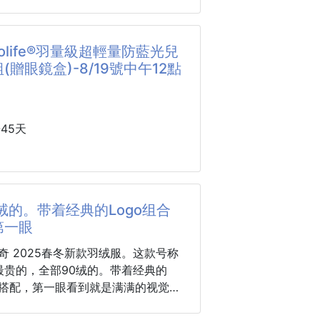
5*35*30cm、L-40*44*34cm（手
班 休闲 商务 运动轻松驾驭
1-2cm誤差，具體以實物為準）
晶超柔短毛絨面料、高回彈雲朵棉填
lolife®羽量級超輕量防藍光兒
(贈眼鏡盒)-8/19號中午12點
獨袋裝
愛喜洋洋、可愛恐龍、可愛兔子、粉
45天
式可愛寵物窩，水晶超柔短毛絨面料
，高回彈雲朵棉填充持久承托。
上市⏪🔥
尺寸設計可選，半封閉結構給予寵物安
ololife®羽量級超輕量防藍光兒童眼鏡
滑底部穩固耐用，頂部趣味吊球增添
盒)💎
绒的。带着经典的Logo组合
。
第一眼
轉墊子，喜洋洋/恐龍等多款萌趣造
童眼鏡我最想推薦的就是它 #一戴就知
寵打造四季舒適的休息空間。
裡
最贵的，全部90绒的。带着经典的
圈討論度最高的，就是這一副護眼眼
组合搭配，第一眼看到就是满满的视觉冲
性能更出色，轻便不厚重，且压缩后
防藍光厲害，真正厲害的是戴起來真