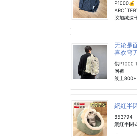
的！
P1000💰
6入裝，
ARC`T
胶加绒速干
▶獨門蜂
用天然蜂
双门襟商
單調，咬
贸易公司订
无论是
受！
不同于以往
喜欢弯
胸前经典始
▶三款萌
更显低调 
供P1000 TNF北面UE男款针织弯刀廓形牛仔休
◼熊熊。
面料上也
闲裤
心，濃郁
珠地面料
线上800
◼貓掌。
增加了克
重磅水洗
沙，甜鹹
手感更加丝
使得版型
◼水豚。
版型也更
上下各有
口感超柔
網紅半
袖口直筒
经典字母
丸美呈现
无论是面
853794
▶送禮自
三标齐全 
卫裤的朋
網紅半閉
造型可愛
可搭男女
颜色：黑色
几件
尺码M到3