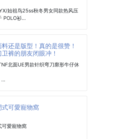
一顆一包，乾淨衛生、攜帶方便～
ERYX/始祖鸟25ss秋冬男女同款热风压
 POLO衫
蜜奶油酥皮
蜜烘出來的香氣，讓每一口酥皮都不
务休闲纯色翻领长袖POLO衫
下去就是「香濃＋滿餡」的雙重享
单 走港柜的货 25ss新款
面料还是版型！真的是很赞！
翻领Polo衫设计
刀卫裤的朋友闭眼冲！
祖鸟LOGO高密压印
翻口味一次收：
高级 奢华
芝麻流沙 — 香濃黑芝麻＋金黃流
是下足了功夫采用定织定染240g丝光
不膩
透气蜂窝网孔
+
紅豆流沙 — 綿密紅豆泥遇上鹹香流
重和面料紧密度
面料，亲肤透气！面料垂顺感明显！
交織
滑 亲肤 舒适 透气性进一步升级
挺括有型！弯刀效果拉满！两侧插袋
芋泥流沙 — 香滑芋泥＋流沙內餡，
加挺括有型
一颗铆钉当作套结加固点缀！
和
閉式可愛寵物窩
收边 做工上更是精益求精
万针刺绣，
给大家一款人手必备的单品
料还是版型！真的是很赞！喜欢弯刀
用都超療癒
简约大气 亦时尚有型
友闭眼冲！
式可愛寵物窩
到讓人捨不得吃，中秋送出去保證
款 三色色齐发 喜欢的朋友一定要多入
 米色
XL