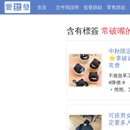
(current)
首頁
文件與說明
批發群組
零售群組
含有標簽
常破嘴
中秋限定
⭐拿破
友會
不接急單
#降價 #
🔹熊熊。
🔹貓掌
🔹水豚。
💰建議售
可搭男女
定要多
★這個中