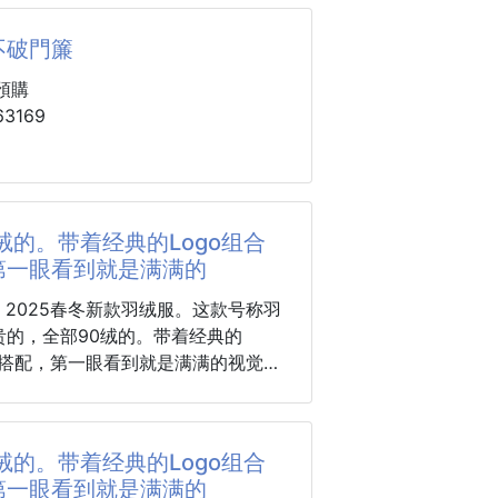
恢复性好，聚热锁温！个性的拼色设
有活力！市面流通的版本实在太多
不破門簾
面料做工不同外，最大的区别就是填
開始上線上課程、看平板學習、閱讀
不是鹅绒而是羽丝或手感绒等等，而
預購
本不容易区分。另外面料和做工也绝
3169
識到，孩子每天接觸光線的時間，其
个级别，总之认准我们，让你绝对不
過我們想像💥
家全色全部购入正版开发，懂我们家
都在陪著他探索世界，也因為如此，
量的，完全可以放心闭眼推。三标齐
剛網靜音創新側開防蚊門簾
生活好好培養護眼習慣🛡️
款系列！码数：M-3XL.最大穿到
門簾(防蚊門簾/免釘魔術貼/防蟲進
绒的。带着经典的Logo组合
抓)
很多兒童眼鏡，其實只是把大人的眼
第一眼看到就是满满的
👎
是一直往下滑，就是壓得鼻樑紅紅
贵的，全部90绒的。带着经典的
夾得
组合搭配，第一眼看到就是满满的视觉冲
性能更出色，轻便不厚重，且压缩后
恢复性好，聚热锁温！个性的拼色设
有活力！市面流通的版本实在太多
绒的。带着经典的Logo组合
面料做工不同外，最大的区别就是填
第一眼看到就是满满的
不是鹅绒而是羽丝或手感绒等等，而