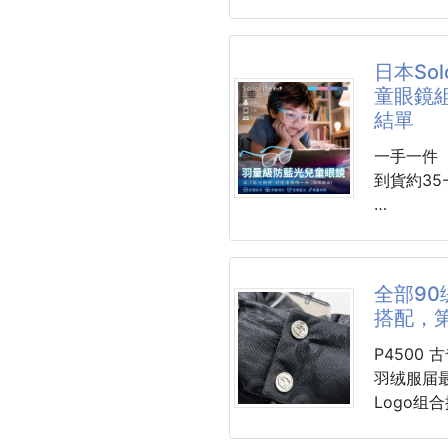
尺寸：M-3
通勤款 上
尺码表
工測量存在
M 腰围72-76 臀围106 裤长103适合100到120
材質：水
日本So
斤
充
童眼鏡組
L 腰围76-80 臀围109 裤长104适合120到140
包裝：單
結單
斤
顏色：可
XL 腰围80-84 臀围112 裤长105适合140-150
色喜洋洋
一手一件
斤
到貨約35-
2XL 腰围86-88 臀围115 裤长106适合150-
網紅半閉
165斤
親膚保暖
🔥⏩新品
3
M/L雙
💎日本S
全感。防
組(贈眼鏡
全部90
互動樂趣
搭配，
雙面可翻
#今年兒
型，為愛
道差在哪
P4500 古奇 2025春冬新款羽绒服。这款号称
羽绒服届
10個一箱
今年家長
Logo
鏡👓
击，保暖
不是只有