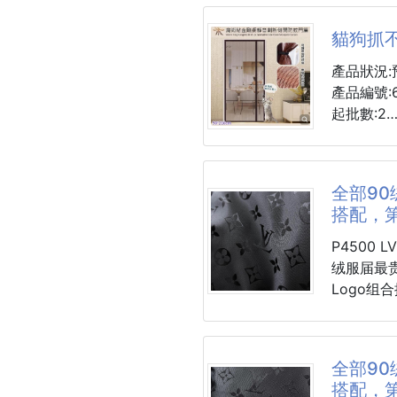
的蓬松度
的舒服💯
计，清新
貓狗抓
了，除了
到了孩子
充物根本
產品狀況:
繪本📖
不懂的根
產品編號:6
才真正意
对不是一
起批數:2
實遠遠超
跑偏，独
眼睛每天
羽绒服质
魔術貼金
更要從日常
全！男女同
貓狗抓不破
全部90
195斤。
入/防寵物
但市面上
搭配，
鏡縮小而已
P4500 LV 2025春冬新款羽绒服。这款号称羽
戴起來不
绒服届最
的，鏡腳
Logo
击，保暖
的蓬松度
计，清新
全部90
了，除了
搭配，
充物根本