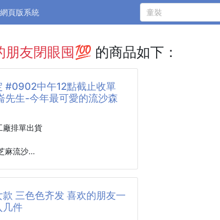
網頁版系統
的朋友閉眼囤💯
的商品如下：
 #0902中午12點截止收單
崙先生-今年最可愛的流沙森
工廠排單出貨
芝麻流沙
。紅豆流沙
芋泥流沙
價💲480/盒
款 三色色齐发 喜欢的朋友一
入几件
秋，送禮就要送一點驚喜＋萌度爆表