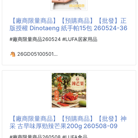
🎃 萬聖限定｜不給糖就搗蛋 👻
✨高質感日常茶・家庭必
🌸神采-Vc果汁棒棒糖10入🍭萬聖節必備
【廠商限量商品】【預購商品】【批發】正
🎉三款雙拼風味｜一口咬下酸甜果香爆發！
版授權 Dinotaeng 紙手帕15包 260524-36
💖果汁含量高達20%，每支都是真果濃縮精華！
#廠商限量商品260524 #LUFA居家用品
🉐【開團狂殺價】
💰1袋（10入）只要 $xxx 元！（原價$139）
🐴 26GD05100501
🍭平均一支只要 $xxx元，根本比便利商店還划算！
☘️正版授權 Dinotaeng
紙手帕15包 260524-36
🔥超搶手：補習班老師、辦公室同事、親子家庭通通
回購爆單中！
※廠商控價…零售價不可低於$59
三款超人氣雙拼組合，每一
🐻Dinotaeng迷你紙手帕｜療癒隨身，給肌膚最溫柔的
呵護
讓最萌的Quokka陪妳度過每個日常時刻！這款
【廠商限量商品】【預購商品】【批發】神
Dinotaeng迷你紙手帕不僅擁有正版授權的雙面可愛設
采 古早味厚勁辣芒果200g 260508-09
計，更在細節處展現職人等級的柔軟品質。輕巧一包，
裝進口袋的是可愛，更是安心。
#廠商限量商品260508 #LUFA食品