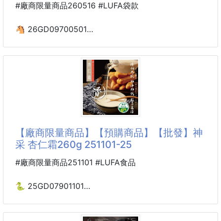
#廠商限量商品260516 #LUFA袋款
🐴 26GD09700501
☘️正版授權 Hello Kitty
大購物袋(奢感黑金款)
260516-07
※廠商控價…零售價不可低於$139
誰說超大容量的購物袋只能是將就的消耗品？
【廠商限量商品】【預購商品】【批發】神
三麗鷗正版授權，為您帶來截然不同的「奢華黑金」風
采 杏仁霜260g 251101-25
格！出門不用多想，隨手一拎，極致的質感讓你一出場
就是全場焦點。讓生活多一點輕鬆，把所有的繁雜都優
#廠商限量商品251101 #LUFA食品
雅地裝進去！
🐍 25GD07901101
🖤奢感黑金，正反皆美
🌸神采 杏仁霜260g 251101-25
跳脫傳統的繽紛色彩，以質感的黑底搭配華麗金系圖
騰，加上精緻的「正反兩面印刷」設計，零死角展現低