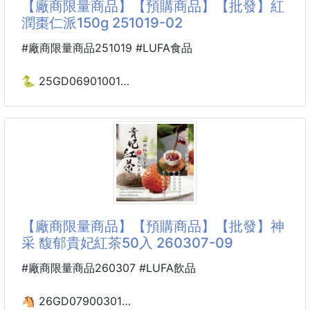
【廠商限量商品】【預購商品】【批發】紅
潤棗仁派150g 251019-02
🍑酸甜交織、Q彈回魂！泰國人氣蜜餞「迷魂梅」來啦
～
#廠商限量商品251019 #LUFA食品
一次有兩種分量可以選擇🚀
🐍 25GD06901001
💎小確幸滿足40g/🌈大幸福分享186g
紅潤棗仁派150g 251019-02
厚實果肉×酸甜提神×國際級肯定
※廠商控價…零售價不可低於$89
💎獨特風味：
✨酥香脆口 🥧 棗香濃郁 🌹優雅紅潤
工藝秘製，酸甜鹹甘一次滿足
🌸神采-紅潤棗仁派150g🍬酥香紅潤
🌈無籽厚肉：
✔ 下午茶神物 → 配茶、咖啡都絕配
【廠商限量商品】【預購商品】【批發】神
果肉飽滿，口感Q彈耐嚼
✔ 送禮有面子 → 獨立包裝＋精緻禮盒
采 馥郁貴妃紅茶50入 260307-09
✔ 全家共享 → 長輩喜愛，小孩也能安心享用
☁️糖霜點綴：
#廠商限量商品260307 #LUFA飲品
清香甜美，層次更豐富
💖 一口酥香，一片紅潤好滋味！
🐴 26GD07900301
✨國際肯定：