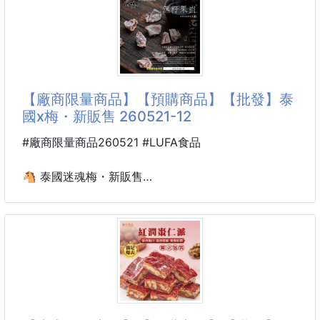
※廠商控價…零售價不可低於$99
調奢華的時尚品味。
✨香濃滑順，暖心一杯✨
🌸神采-杏仁霜260g💥經典台灣味・老靈魂的暖香甜
飲
【廠商限量商品】【預購商品】【批發】泰
嚴選新鮮杏仁🌰細磨成粉，融合燕麥與奶香的黃金比
國x梅・新販售 260521-12
例，打造出綿密香氣與順口質地。
溫潤的杏仁香撲鼻而來，一口下去，幸福感滿溢舌尖
#廠商限量商品260521 #LUFA食品
💛
🐴 泰國迷魂梅・新販售
無論冷泡或熱沖，皆能喝出自然濃郁的杏仁風味☕
260521-12
💡 產品特色
➡️ 26GD02900501
✔️ 沖泡即飲，簡單方便
小包裝40g
✔️ 微甜順口，香氣十足
✔️ 富含維生素與礦物質
✔️ 低醣配方，營養加分
➡️ 26GD08500501
大包裝186g