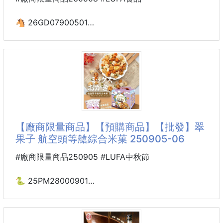
✨為什麼妳會愛上它？
🐴 26GD07900501
🩵三層厚實，韌性升級：
🌸神采 古早味厚勁辣芒果
採用黃金比例配方，一張抵兩張！厚實柔軟且不易破
200g 260508-09
裂，即使濕水依然強韌。
※廠商控價…零售價不可低於$99
🩵絲
脆爽辣味×童年記憶×超涮嘴口感
涮嘴度滿分，童趣度破表，推薦給愛辣又愛回味的你！
【廠商限量商品】【預購商品】【批發】翠
古早味小零嘴，採用傳統做法
果子 航空頭等艙綜合米菓 250905-06
道地口感，吃起來微辣厚實好吃
小時候最愛跑到甘媽店去搜括的小零嘴
#廠商限量商品250905 #LUFA中秋節
辣辣甜甜的口感好吃使人著迷
是每個7年級8年級生共同的回憶
🐍 25PM28000901
放學回家總是要買上一包"嚼嚼"才能滿足😋
⭐️翠果子 航空頭等艙綜合
就是那個滋味😍屬於我們的小確幸
米菓 250905-06