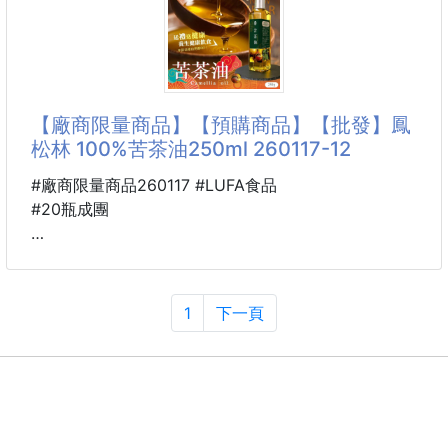
🤍嚴選在地土芒果，循古法製作，佐以少許辣椒、百
草，喚起兒時味
★這米果實在是太好吃了！！！
內含8種口味，每種口味都好好吃！
❶調味腰果 ❷白米香
❸櫻花米菓 ❹ 角小酥
【廠商限量商品】【預購商品】【批發】鳳
❺醬燒米菓 ❻ 翠菓子醬燒豆
松林 100%苦茶油250ml 260117-12
❼ BBQ米菓 ❽ 翠菓子原味豆
不用挑，也沒有選擇障礙
#廠商限量商品260117 #LUFA食品
一次8種口味，滿足您挑剔的味蕾~❤
#20瓶成團
➔最棒的是
🐴 26TM27000101
✔小包裝設計，走到哪吃到哪，嘴饞時來一包，優雅
⭐️鳳松林 100%苦茶油250ml
又不會餓肚子，真的太棒了！
260117-12
1
下一頁
✔而且一包裡就能吃到不同的米菓，小小一包，不用
※廠商控價…零售價不可低於$329
★健康生活"油"您開始
台灣製造、冷壓純淨，從"油"開始的純淨生活。