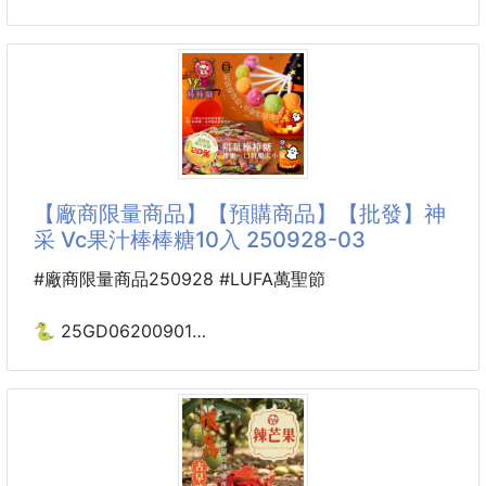
🍎 嚴選飽滿紅棗 + 🌰 香濃棗仁
🌸神采 馥郁貴妃紅茶50入
✨曾被Dior選為V
🔥 低溫烘焙 × 鎖住香氣
260307-09
💋 甜而不膩、酥到掉渣
※廠商控價…零售價不可低於$99
手工烘焙：
低溫慢烤，派皮酥鬆、棗香迷人。
💥冷泡熱泡都別有一般風味
老少皆宜：
🌸神采-馥郁貴妃紅茶50入
【廠商限量商品】【預購商品】【批發】神
💃荔枝清香×錫蘭紅茶底蘊
采 Vc果汁棒棒糖10入 250928-03
以斯里蘭卡高地紅茶為基底，融入淡雅荔枝香氣，尾韻
柔甜、入口順滑不澀。
#廠商限量商品250928 #LUFA萬聖節
每一口都帶著清爽果香與紅茶甘醇，讓人喝了心情放
鬆、甜蜜暖心❤️
🐍 25GD06200901
🌸神采 Vc果汁棒棒糖10入
🌿精選好茶，果香迷人
250928-03
採用頂級荔枝香料與斯里蘭卡紅茶慢烘12小時
果香明顯、茶香甘醇、口感柔順
※廠商控價…零售價不可低於$79
每一袋茶包都充滿天然果香，飲用方便又安心