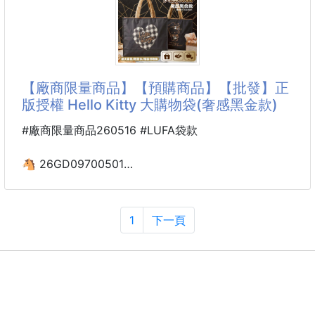
✔而且一包裡就能吃到不同的米菓，小小一包，不用
※廠商控價…零售價不可低於$329
★健康生活"油"您開始
台灣製造、冷壓純淨，從"油"開始的純淨生活。
【廠商限量商品】【預購商品】【批發】正
版授權 Hello Kitty 大購物袋(奢感黑金款)
★100%的上等苦茶籽油
煎、煮、炒、炸、拌，全方位食用油
#廠商限量商品260516 #LUFA袋款
玻璃瓶+氣泡袋=油品質穩定，運送也安心❤
🐴 26GD09700501
★苦茶油的好壞-原料新鮮很重要
☘️正版授權 Hello Kitty
從種植到生產裝填全都由台灣製造
大購物袋(奢感黑金款)
260516-07
1
下一頁
人工採摘➡日曬➡嚴格篩出品質不良或破損的果實➡
冷壓製成。每一道關卡都要嚴格把關，才能成就高品質
※廠商控價…零售價不可低於$139
好油。
誰說超大容量的購物袋只能是將就的消耗品？
➔再告