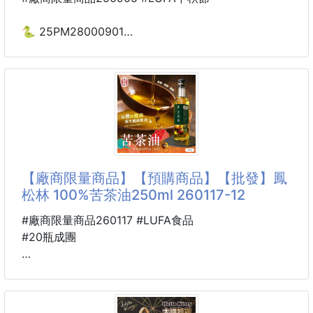
辣辣甜甜的口感好吃使人著迷
是每個7年級8年級生共同的回憶
🐍 25PM28000901
放學回家總是要買上一包"嚼嚼"才能滿足😋
⭐️翠果子 航空頭等艙綜合
就是那個滋味😍屬於我們的小確幸
米菓 250905-06
🤍嚴選在地土芒果，循古法製作，佐以少許辣椒、百
草，喚起兒時味
★這米果實在是太好吃了！！！
內含8種口味，每種口味都好好吃！
❶調味腰果 ❷白米香
❸櫻花米菓 ❹ 角小酥
【廠商限量商品】【預購商品】【批發】鳳
❺醬燒米菓 ❻ 翠菓子醬燒豆
松林 100%苦茶油250ml 260117-12
❼ BBQ米菓 ❽ 翠菓子原味豆
不用挑，也沒有選擇障礙
#廠商限量商品260117 #LUFA食品
一次8種口味，滿足您挑剔的味蕾~❤
#20瓶成團
➔最棒的是
🐴 26TM27000101
✔小包裝設計，走到哪吃到哪，嘴饞時來一包，優雅
⭐️鳳松林 100%苦茶油250ml
又不會餓肚子，真的太棒了！
260117-12