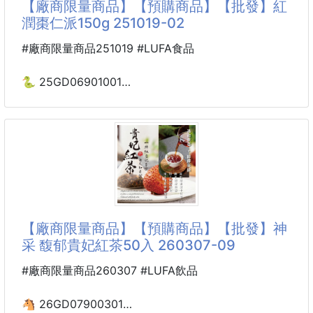
【廠商限量商品】【預購商品】【批發】紅
潤棗仁派150g 251019-02
🍑酸甜交織、Q彈回魂！泰國人氣蜜餞「迷魂梅」來啦
～
#廠商限量商品251019 #LUFA食品
一次有兩種分量可以選擇🚀
🐍 25GD06901001
💎小確幸滿足40g/🌈大幸福分享186g
紅潤棗仁派150g 251019-02
厚實果肉×酸甜提神×國際級肯定
※廠商控價…零售價不可低於$89
💎獨特風味：
✨酥香脆口 🥧 棗香濃郁 🌹優雅紅潤
工藝秘製，酸甜鹹甘一次滿足
🌸神采-紅潤棗仁派150g🍬酥香紅潤
🌈無籽厚肉：
✔ 下午茶神物 → 配茶、咖啡都絕配
【廠商限量商品】【預購商品】【批發】神
果肉飽滿，口感Q彈耐嚼
✔ 送禮有面子 → 獨立包裝＋精緻禮盒
采 馥郁貴妃紅茶50入 260307-09
✔ 全家共享 → 長輩喜愛，小孩也能安心享用
☁️糖霜點綴：
#廠商限量商品260307 #LUFA飲品
清香甜美，層次更豐富
💖 一口酥香，一片紅潤好滋味！
🐴 26GD07900301
✨國際肯定：