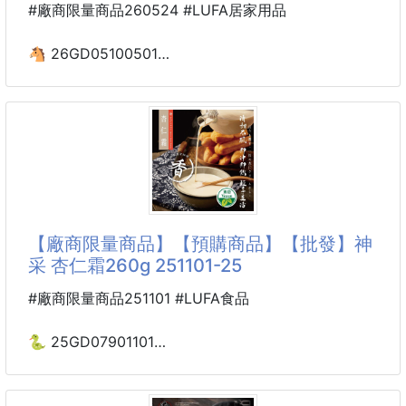
#廠商限量商品260524 #LUFA居家用品
🐴 26GD05100501
☘️正版授權 Dinotaeng
紙手帕15包 260524-36
※廠商控價…零售價不可低於$59
🐻Dinotaeng迷你紙手帕｜療癒隨身，給肌膚最溫柔的
呵護
讓最萌的Quokka陪妳度過每個日常時刻！這款
【廠商限量商品】【預購商品】【批發】神
Dinotaeng迷你紙手帕不僅擁有正版授權的雙面可愛設
采 杏仁霜260g 251101-25
計，更在細節處展現職人等級的柔軟品質。輕巧一包，
裝進口袋的是可愛，更是安心。
#廠商限量商品251101 #LUFA食品
✨為什麼妳會愛上它？
🐍 25GD07901101
🩵三層厚實，韌性升級：
🌸神采 杏仁霜260g 251101-25
採用黃金比例配方，一張抵兩張！厚實柔軟且不易破
裂，即使濕水依然強韌。