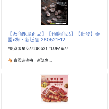
※廠商控價…零售價不可低於$99
🩵絲
✨香濃滑順，暖心一杯✨
🌸神采-杏仁霜260g💥經典台灣味・老靈魂的暖香甜
飲
【廠商限量商品】【預購商品】【批發】泰
嚴選新鮮杏仁🌰細磨成粉，融合燕麥與奶香的黃金比
國x梅・新販售 260521-12
例，打造出綿密香氣與順口質地。
溫潤的杏仁香撲鼻而來，一口下去，幸福感滿溢舌尖
#廠商限量商品260521 #LUFA食品
💛
🐴 泰國迷魂梅・新販售
無論冷泡或熱沖，皆能喝出自然濃郁的杏仁風味☕
260521-12
💡 產品特色
➡️ 26GD02900501
✔️ 沖泡即飲，簡單方便
小包裝40g
✔️ 微甜順口，香氣十足
✔️ 富含維生素與礦物質
✔️ 低醣配方，營養加分
➡️ 26GD08500501
大包裝186g