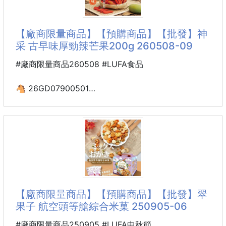
🎃 萬聖限定｜不給糖就搗蛋 👻
✨高質感日常茶・家庭必
🌸神采-Vc果汁棒棒糖10入🍭萬聖節必備
【廠商限量商品】【預購商品】【批發】神
🎉三款雙拼風味｜一口咬下酸甜果香爆發！
采 古早味厚勁辣芒果200g 260508-09
💖果汁含量高達20%，每支都是真果濃縮精華！
#廠商限量商品260508 #LUFA食品
🉐【開團狂殺價】
💰1袋（10入）只要 $xxx 元！（原價$139）
🐴 26GD07900501
🍭平均一支只要 $xxx元，根本比便利商店還划算！
🌸神采 古早味厚勁辣芒果
200g 260508-09
🔥超搶手：補習班老師、辦公室同事、親子家庭通通
回購爆單中！
※廠商控價…零售價不可低於$99
三款超人氣雙拼組合，每一
脆爽辣味×童年記憶×超涮嘴口感
涮嘴度滿分，童趣度破表，推薦給愛辣又愛回味的你！
【廠商限量商品】【預購商品】【批發】翠
古早味小零嘴，採用傳統做法
果子 航空頭等艙綜合米菓 250905-06
道地口感，吃起來微辣厚實好吃
小時候最愛跑到甘媽店去搜括的小零嘴
#廠商限量商品250905 #LUFA中秋節