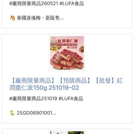
#廠商限量商品260521 #LUFA食品
當你淋到雨時🌧️手弄髒時✋🤚
吃完東西時🫢擦桌子🗄️擦手機螢幕📱
🐴 泰國迷魂梅・新販售
就需要隨手抽一張
260521-12
春日夥伴迷你隨行濕紙巾🌈
➡️ 26GD02900501
幫你擦乾擦去髒污
小包裝40g
隨時保持潔淨✨
小巧可愛💕一手可掌握的大小
➡️ 26GD08500501
可放包包裡👜放口袋裡👖
大包裝186g
【廠商限量商品】【預購商品】【批發】紅
隨時可愛，乾淨清潔✨
潤棗仁派150g 251019-02
🍑酸甜交織、Q彈回魂！泰國人氣蜜餞「迷魂梅」來啦
～
#廠商限量商品251019 #LUFA食品
一次有兩種分量可以選擇🚀
🐍 25GD06901001
💎小確幸滿足40g/🌈大幸福分享186g
紅潤棗仁派150g 251019-02
厚實果肉×酸甜提神×國際級肯定