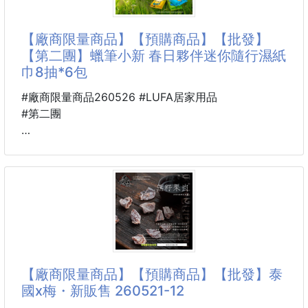
厚度適中：
飲
恰到好處的厚
【廠商限量商品】【預購商品】【批發】
嚴選新鮮杏仁🌰細磨成粉，融合燕麥與奶香的黃金比
【第二團】蠟筆小新 春日夥伴迷你隨行濕紙
例，打造出綿密香氣與順口質地。
巾8抽*6包
溫潤的杏仁香撲鼻而來，一口下去，幸福感滿溢舌尖
💛
#廠商限量商品260526 #LUFA居家用品
#第二團
無論冷泡或熱沖，皆能喝出自然濃郁的杏仁風味☕
🐴 26GD02800501
💡 產品特色
正版授權 蠟筆小新
✔️ 沖泡即飲，簡單方便
春日夥伴迷你隨行濕紙巾
✔️ 微甜順口，香氣十足
8抽*6包 260526-15
✔️ 富含維生素與礦物質
✔️ 低醣配方，營養加分
※廠商控價…零售價不可低於$39
【商品說明】-
【廠商限量商品】【預購商品】【批發】泰
日常外出怎能少得了😁
國x梅・新販售 260521-12
❤️蠟筆小新❤️春日夥伴迷你隨行濕紙巾🧻