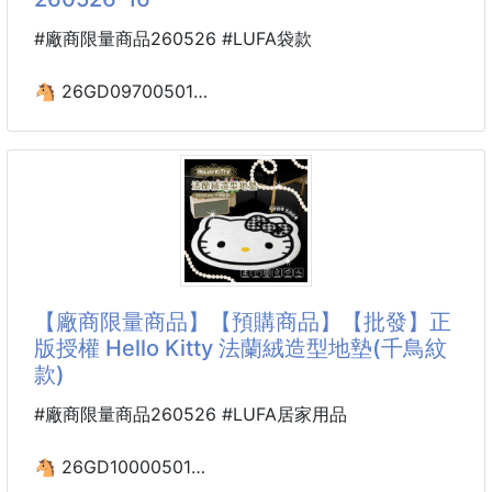
#廠商限量商品260526 #LUFA袋款
🐴 26GD09700501
☘️正版授權 褲褲兔
毛絨大購物袋(快樂購物款)
260526-16
※廠商控價…零售價不可低於$139
🐰生活偶爾有點悶？那就用超可愛的褲褲兔來療癒自
己吧！
【廠商限量商品】【預購商品】【批發】正
版授權 Hello Kitty 法蘭絨造型地墊(千鳥紋
正版授權的「毛絨大購物袋」，一摸就融化的療癒觸
款)
感，搭配最懂你的實用機能。
#廠商限量商品260526 #LUFA居家用品
無論是日常通勤、上課，還是週末的放鬆小旅行，隨手
一拎，就能把快樂與生活大小事通通裝進去！
🐴 26GD10000501