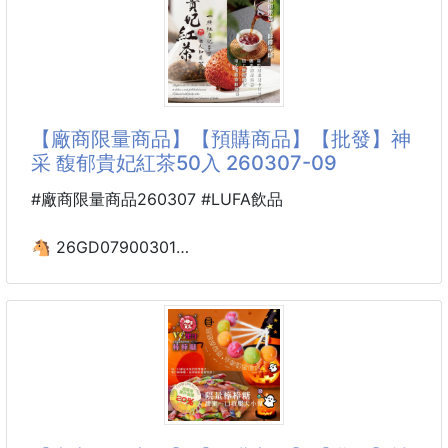
※廠商控價…零售價不可低於$89
💎獨特風味：
✨酥香脆口 🥧 棗香濃郁 🌹優雅紅潤
工藝秘製，酸甜鹹甘一次滿足
🌸神采-紅潤棗仁派150g🍬酥香紅潤
🌈無籽厚肉：
✔ 下午茶神物 → 配茶、咖啡都絕配
【廠商限量商品】【預購商品】【批發】神
果肉飽滿，口感Q彈耐嚼
✔ 送禮有面子 → 獨立包裝＋精緻禮盒
采 馥郁貴妃紅茶50入 260307-09
✔ 全家共享 → 長輩喜愛，小孩也能安心享用
☁️糖霜點綴：
#廠商限量商品260307 #LUFA飲品
清香甜美，層次更豐富
💖 一口酥香，一片紅潤好滋味！
🐴 26GD07900301
✨國際肯定：
🍎 嚴選飽滿紅棗 + 🌰 香濃棗仁
🌸神采 馥郁貴妃紅茶50入
✨曾被Dior選為V
🔥 低溫烘焙 × 鎖住香氣
260307-09
💋 甜而不膩、酥到掉渣
※廠商控價…零售價不可低於$99
手工烘焙：
低溫慢烤，派皮酥鬆、棗香迷人。
💥冷泡熱泡都別有一般風味
老少皆宜：
🌸神采-馥郁貴妃紅茶50入