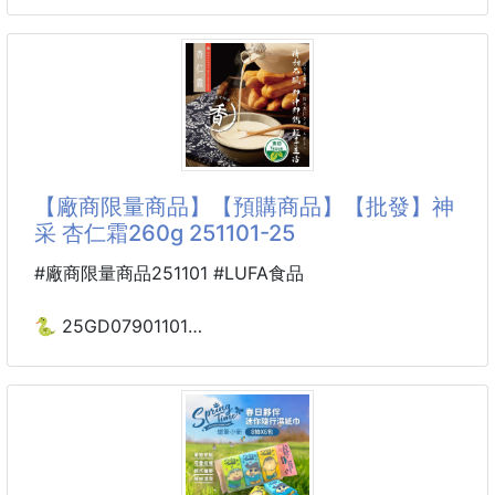
☘️正版授權 Hello Kitty
🌟雙面滿版設計，可愛零死角
法蘭絨造型地墊(千鳥紋款)
採用精緻的雙面滿版滿滿印刷，褲褲兔的快樂身影讓你
260526-09
不管正面背、反面背都超級吸睛！
※廠商控價…零售價不可低於$129
一出場就是焦點
☁️雲感觸覺，極致親膚
選用高品質法蘭絨材質，打造密集的厚實短絨毛。每一
【廠商限量商品】【預購商品】【批發】神
腳踏下都像是踩在雲朵般輕盈自在，觸感柔軟不扎腳，
采 杏仁霜260g 251101-25
給予雙足最溫柔的呵護。
#廠商限量商品251101 #LUFA食品
✨工藝細節，居家安全
超高密度：
🐍 25GD07901101
加強吸水性，能迅速吸收水分，保持乾爽。
🌸神采 杏仁霜260g 251101-25
點塑防滑底：
※廠商控價…零售價不可低於$99
背面採用防滑膠底設計，緊貼地面不易滑動，守護家人
的行動安全。
✨香濃滑順，暖心一杯✨
🌸神采-杏仁霜260g💥經典台灣味・老靈魂的暖香甜