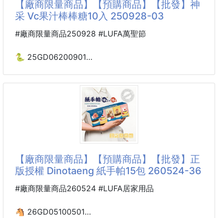
【廠商限量商品】【預購商品】【批發】神
💃荔枝清香×錫蘭紅茶底蘊
采 Vc果汁棒棒糖10入 250928-03
以斯里蘭卡高地紅茶為基底，融入淡雅荔枝香氣，尾韻
柔甜、入口順滑不澀。
#廠商限量商品250928 #LUFA萬聖節
每一口都帶著清爽果香與紅茶甘醇，讓人喝了心情放
鬆、甜蜜暖心❤️
🐍 25GD06200901
🌸神采 Vc果汁棒棒糖10入
🌿精選好茶，果香迷人
250928-03
採用頂級荔枝香料與斯里蘭卡紅茶慢烘12小時
果香明顯、茶香甘醇、口感柔順
※廠商控價…零售價不可低於$79
每一袋茶包都充滿天然果香，飲用方便又安心
🎃 萬聖限定｜不給糖就搗蛋 👻
✨高質感日常茶・家庭必
🌸神采-Vc果汁棒棒糖10入🍭萬聖節必備
【廠商限量商品】【預購商品】【批發】正
🎉三款雙拼風味｜一口咬下酸甜果香爆發！
版授權 Dinotaeng 紙手帕15包 260524-36
💖果汁含量高達20%，每支都是真果濃縮精華！
#廠商限量商品260524 #LUFA居家用品
🉐【開團狂殺價】
💰1袋（10入）只要 $xxx 元！（原價$139）
🐴 26GD05100501