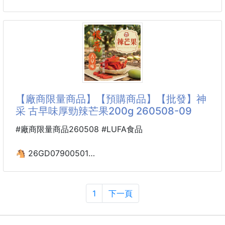
🍭平均一支只要 $xxx元，根本比便利商店還划算！
☘️正版授權 Dinotaeng
紙手帕15包 260524-36
🔥超搶手：補習班老師、辦公室同事、親子家庭通通
回購爆單中！
※廠商控價…零售價不可低於$59
三款超人氣雙拼組合，每一
🐻Dinotaeng迷你紙手帕｜療癒隨身，給肌膚最溫柔的
呵護
讓最萌的Quokka陪妳度過每個日常時刻！這款
【廠商限量商品】【預購商品】【批發】神
Dinotaeng迷你紙手帕不僅擁有正版授權的雙面可愛設
采 古早味厚勁辣芒果200g 260508-09
計，更在細節處展現職人等級的柔軟品質。輕巧一包，
裝進口袋的是可愛，更是安心。
#廠商限量商品260508 #LUFA食品
✨為什麼妳會愛上它？
🐴 26GD07900501
🩵三層厚實，韌性升級：
🌸神采 古早味厚勁辣芒果
採用黃金比例配方，一張抵兩張！厚實柔軟且不易破
200g 260508-09
裂，即使濕水依然強韌。
1
下一頁
※廠商控價…零售價不可低於$99
🩵絲