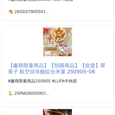
✨為什麼妳會愛上它？
🐴 26GD07900501
🩵三層厚實，韌性升級：
🌸神采 古早味厚勁辣芒果
採用黃金比例配方，一張抵兩張！厚實柔軟且不易破
200g 260508-09
裂，即使濕水依然強韌。
※廠商控價…零售價不可低於$99
🩵絲
脆爽辣味×童年記憶×超涮嘴口感
涮嘴度滿分，童趣度破表，推薦給愛辣又愛回味的你！
【廠商限量商品】【預購商品】【批發】翠
古早味小零嘴，採用傳統做法
果子 航空頭等艙綜合米菓 250905-06
道地口感，吃起來微辣厚實好吃
小時候最愛跑到甘媽店去搜括的小零嘴
#廠商限量商品250905 #LUFA中秋節
辣辣甜甜的口感好吃使人著迷
是每個7年級8年級生共同的回憶
🐍 25PM28000901
放學回家總是要買上一包"嚼嚼"才能滿足😋
⭐️翠果子 航空頭等艙綜合
就是那個滋味😍屬於我們的小確幸
米菓 250905-06