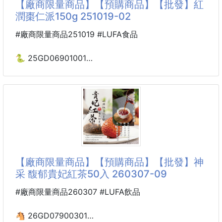
【廠商限量商品】【預購商品】【批發】紅
潤棗仁派150g 251019-02
🍑酸甜交織、Q彈回魂！泰國人氣蜜餞「迷魂梅」來啦
～
#廠商限量商品251019 #LUFA食品
一次有兩種分量可以選擇🚀
🐍 25GD06901001
💎小確幸滿足40g/🌈大幸福分享186g
紅潤棗仁派150g 251019-02
厚實果肉×酸甜提神×國際級肯定
※廠商控價…零售價不可低於$89
💎獨特風味：
✨酥香脆口 🥧 棗香濃郁 🌹優雅紅潤
工藝秘製，酸甜鹹甘一次滿足
🌸神采-紅潤棗仁派150g🍬酥香紅潤
🌈無籽厚肉：
✔ 下午茶神物 → 配茶、咖啡都絕配
【廠商限量商品】【預購商品】【批發】神
果肉飽滿，口感Q彈耐嚼
✔ 送禮有面子 → 獨立包裝＋精緻禮盒
采 馥郁貴妃紅茶50入 260307-09
✔ 全家共享 → 長輩喜愛，小孩也能安心享用
☁️糖霜點綴：
#廠商限量商品260307 #LUFA飲品
清香甜美，層次更豐富
💖 一口酥香，一片紅潤好滋味！
🐴 26GD07900301
✨國際肯定：