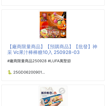
🍎 嚴選飽滿紅棗 + 🌰 香濃棗仁
🌸神采 馥郁貴妃紅茶50入
✨曾被Dior選為V
🔥 低溫烘焙 × 鎖住香氣
260307-09
💋 甜而不膩、酥到掉渣
※廠商控價…零售價不可低於$99
手工烘焙：
低溫慢烤，派皮酥鬆、棗香迷人。
💥冷泡熱泡都別有一般風味
老少皆宜：
🌸神采-馥郁貴妃紅茶50入
【廠商限量商品】【預購商品】【批發】神
💃荔枝清香×錫蘭紅茶底蘊
采 Vc果汁棒棒糖10入 250928-03
以斯里蘭卡高地紅茶為基底，融入淡雅荔枝香氣，尾韻
柔甜、入口順滑不澀。
#廠商限量商品250928 #LUFA萬聖節
每一口都帶著清爽果香與紅茶甘醇，讓人喝了心情放
鬆、甜蜜暖心❤️
🐍 25GD06200901
🌸神采 Vc果汁棒棒糖10入
🌿精選好茶，果香迷人
250928-03
採用頂級荔枝香料與斯里蘭卡紅茶慢烘12小時
果香明顯、茶香甘醇、口感柔順
※廠商控價…零售價不可低於$79
每一袋茶包都充滿天然果香，飲用方便又安心