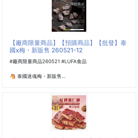
※廠商控價…零售價不可低於$99
【商品特色】
✨甜酷配色：
✨香濃滑順，暖心一杯✨
低調黑灰色彩，打破傳統框架，展現獨特潮流
🌸神采-杏仁霜260g💥經典台灣味・老靈魂的暖香甜
飲
【廠商限量商品】【預購商品】【批發】泰
嚴選新鮮杏仁🌰細磨成粉，融合燕麥與奶香的黃金比
國x梅・新販售 260521-12
例，打造出綿密香氣與順口質地。
溫潤的杏仁香撲鼻而來，一口下去，幸福感滿溢舌尖
#廠商限量商品260521 #LUFA食品
💛
🐴 泰國迷魂梅・新販售
無論冷泡或熱沖，皆能喝出自然濃郁的杏仁風味☕
260521-12
💡 產品特色
➡️ 26GD02900501
✔️ 沖泡即飲，簡單方便
小包裝40g
✔️ 微甜順口，香氣十足
✔️ 富含維生素與礦物質
✔️ 低醣配方，營養加分
➡️ 26GD08500501
大包裝186g