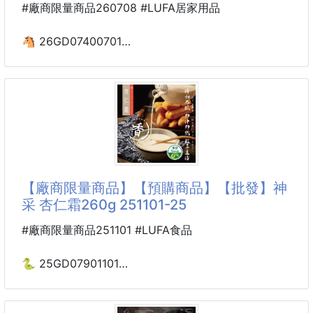
#廠商限量商品260708 #LUFA居家用品
🐴 26GD07400701
☘️正版授權 Hello Kitty
矽膠杯套-銀灰大頭款
260708-04
※廠商控價…零售價不可低於$89
可愛不設限！正版授權🖤
【廠商限量商品】【預購商品】【批發】神
全新「HELLOKITTY灰燼大頭款矽膠杯套」甜酷上鏡
采 杏仁霜260g 251101-25
🕶️✨
#廠商限量商品251101 #LUFA食品
獨特黑灰「灰燼系」低調甜酷美學設計
採用頂級柔韌矽膠，防水抗污、不留水痕、不易沾汗
🐍 25GD07901101
搭配加寬省力提把與細密縫線加固，用水一沖即淨
🌸神采 杏仁霜260g 251101-25
是您日常隨行咖啡杯與手搖飲的時尚百搭首選