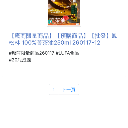
🤍嚴選在地土芒果，循古法製作，佐以少許辣椒、百
草，喚起兒時味
★這米果實在是太好吃了！！！
內含8種口味，每種口味都好好吃！
❶調味腰果 ❷白米香
❸櫻花米菓 ❹ 角小酥
【廠商限量商品】【預購商品】【批發】鳳
❺醬燒米菓 ❻ 翠菓子醬燒豆
松林 100%苦茶油250ml 260117-12
❼ BBQ米菓 ❽ 翠菓子原味豆
不用挑，也沒有選擇障礙
#廠商限量商品260117 #LUFA食品
一次8種口味，滿足您挑剔的味蕾~❤
#20瓶成團
➔最棒的是
🐴 26TM27000101
✔小包裝設計，走到哪吃到哪，嘴饞時來一包，優雅
⭐️鳳松林 100%苦茶油250ml
又不會餓肚子，真的太棒了！
260117-12
1
下一頁
✔而且一包裡就能吃到不同的米菓，小小一包，不用
※廠商控價…零售價不可低於$329
★健康生活"油"您開始
台灣製造、冷壓純淨，從"油"開始的純淨生活。