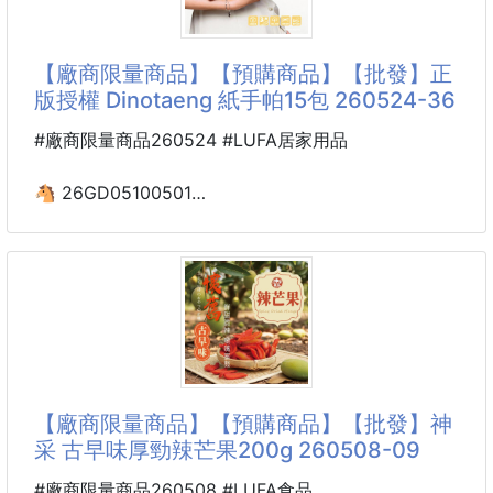
🎃 萬聖限定｜不給糖就搗蛋 👻
✨高質感日常茶・家庭必
🌸神采-Vc果汁棒棒糖10入🍭萬聖節必備
【廠商限量商品】【預購商品】【批發】正
🎉三款雙拼風味｜一口咬下酸甜果香爆發！
版授權 Dinotaeng 紙手帕15包 260524-36
💖果汁含量高達20%，每支都是真果濃縮精華！
#廠商限量商品260524 #LUFA居家用品
🉐【開團狂殺價】
💰1袋（10入）只要 $xxx 元！（原價$139）
🐴 26GD05100501
🍭平均一支只要 $xxx元，根本比便利商店還划算！
☘️正版授權 Dinotaeng
紙手帕15包 260524-36
🔥超搶手：補習班老師、辦公室同事、親子家庭通通
回購爆單中！
※廠商控價…零售價不可低於$59
三款超人氣雙拼組合，每一
🐻Dinotaeng迷你紙手帕｜療癒隨身，給肌膚最溫柔的
呵護
讓最萌的Quokka陪妳度過每個日常時刻！這款
【廠商限量商品】【預購商品】【批發】神
Dinotaeng迷你紙手帕不僅擁有正版授權的雙面可愛設
采 古早味厚勁辣芒果200g 260508-09
計，更在細節處展現職人等級的柔軟品質。輕巧一包，
裝進口袋的是可愛，更是安心。
#廠商限量商品260508 #LUFA食品