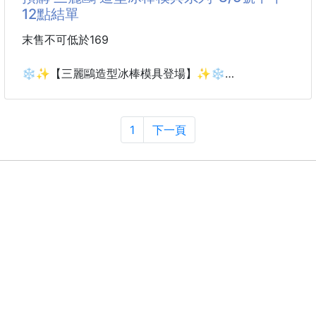
有存在感。
12點結單
最喜歡的是它💕 包型不是固定的！
末售不可低於169
會隨著收納物品、束口鬆緊與背法不同，自然變換不同
❄️✨【三麗鷗造型冰棒模具登場】✨❄️
輪廓✨今天想要慵懶隨性，就背出雲朵感；想俐落一
酷洛米 × 人魚漢頓
點，稍微整理包型，又是另一種風格，一個包就能搭配
萌翻整個夏天💜🩵
不同穿搭🖤
1
下一頁
夏天就是要吃冰！
除了編織提把，還附有可拆式長背帶，肩背、斜背自由
但自己做的冰棒，真的更有趣、更有參與感～
切換，通勤、逛街、旅行都非常
這次兩款一起開團：
💜 Kuromi 酷洛米造型冰棒模具
🩵 HANGYODON 人魚漢頓造型冰棒模具
倒入果汁、牛奶、優格、奶茶、氣泡飲，
放進冷凍庫結凍後，
就能做出超可愛的角色造型冰棒！