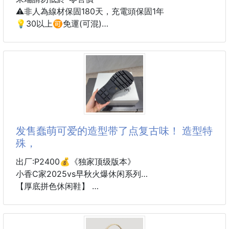
✅尺寸：8cm*10.5c
(附贈配件款式數量及顏色隨機出貨，圖片僅供參考，
⚠️非人為線材保固180天，充電頭保固1年
以實際收到為主。)
💡30以上🉑免運(可混)
⚠️宜花東及偏遠地區 運費另計⚠️
♥️商品說明：
一物多用 超實用❗️
《Mtos 快速閃充傳輸線 / PD 22W氮化鎵雙孔快充
可以當窗簾遮陽光
頭》
可以當掛簾擋衣櫃
可以當布簾蓋書架
🔁 耐插拔5000次！5000次！5000次！
更可以充當桌布、掛件，美化居家
這線真的超！耐！操！
擁有充滿質感的生活，就是這麼輕而易舉
发售蠢萌可爱的造型带了点复古味！ 造型特
📣團購開跑 賣到翻掉的閃充組合又來了！
殊，
✨加厚柔順 超寬魔術貼
別再被一般爛線雷到，這款是真材實料、用到不想換！
精選材質手感柔順，超寬魔術貼穩固不易
快充頭+快充線一起使用！出門在家都搞定！
出厂:P2400💰《独家顶级版本》
快來試試這我們團友大推⚡的超耐用充電組合～
小香C家2025vs早秋火爆休闲系列…
【厚底拼色休闲鞋】
《Mtos 快速閃充傳輸線 / PD 22W氮化鎵雙孔快充
仙女款，最新的拼色绝了，无法抗拒，最新饼干鞋目前
頭》
超级流行的彩色休闲鞋，网红明星小红书狂追热推 发
售蠢萌可爱的造型带了点复古味！ 造型特殊，很有辨