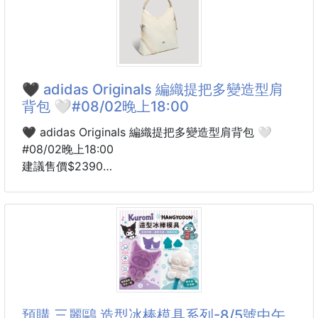
识度， 显瘦显腿长，绝对实力派，穿上也很舒服，高
颜值 舒适，增高 一定要推荐给大家，今年系列的主
打， 极简的风格……
❶面料:原版定制牛皮➕电绣工艺
❷内里:原版定制透气网
🖤 adidas Originals 編織提把多變造型肩
❸垫脚:原版定制注塑成型垫
背包 🤍#08/02晚上18:00
❹大底:原版开模发泡成型底
❺码数:35-39（40.41.定制不退换）
🖤 adidas Originals 編織提把多變造型肩背包 🤍
❻包装:原版全套包装
#08/02晚上18:00
☀颜色:官网同步更新
建議售價$2390
6周貨到通知
🔸顏色：經典黑／奶油白
🔥 海外限定款🔥
這款真的一眼就被燒到😍
不是那種很高調的包款，而是越看越有質感、越背越耐
看✨簡約的輪廓搭配編織提把與流蘇細節，低調卻很
預購 三麗鷗 造型冰棒模具系列-8/5號中午