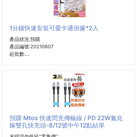
👍👍真的巨好用
但乾淨到你願意再穿出門。
🌸可充電🔋無線出泡泡機
🌸感應⌚️~自動泡泡機
✨ 功能重點｜一瓶搞定日常清潔
🌸廚房廁所🚾泡泡機
1分鐘快速安裝可愛卡通掛簾*2入
👟
🚾尤其是廁所，真的很需要
產品狀況:預購
❤️自由換液
產品編號:20210807
❤️0.25秒快速出泡
起批數:
❤️0-5cm感應距離
❤️1200mAh，長達60天續航
✅下單方式:+1=2入
❤️IP5X防水設計
❤️30º人體工學噴嘴
♥️商品規格：
混裝
😍自動感應
尺寸-70x100cm
😍快速出泡
材質-絨布
😍350ml大容量，可以使用很久
款式-宇宙白熊/草莓大熊/白胖小熊/今日開心/手繪白
預購 Mtos 快速閃充傳輸線 / PD 22W氮化
😍泡泡量適中，不浪費洗手液
熊/大吉大利/太空女孩/哈囉小羊/害羞白熊/少女羊咩/
鎵雙孔快充頭-8/12號中午12點結單
小花白兔/微笑表情/宇宙萬物/可愛紫兔/名言佳句/暴富
✅容量：350ml
女孩
末端請勿低於''零售價''