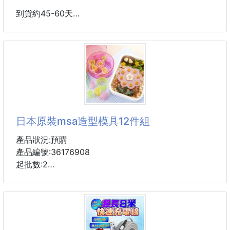
到貨約45-60天
Threads討論度極高的挪威哈蘭德～
💙足球迷必收！（非官方商品）
一夕爆紅 🔥
日本原裝msa造型模具12件組
設計款 哈蘭德造型速乾擦手巾 ｜魔人普烏 （兩款一
組）
產品狀況:預購
產品編號:36176908
球賽熱情，
起批數:2
延續到生活每一天
* 造型便當的秘密武器
#HAALAND HAND TOWEL
* 可愛的壓模組合
* 適合用在起士片、火腿、蛋皮、薄型蔬菜等…
超萌 #哈蘭德造型，
* 附盒子不怕壓模不見