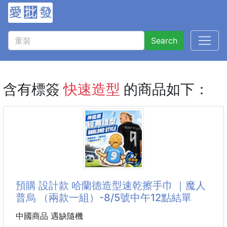
Search
含有標簽
快速造型
的商品如下：
預購 設計款 哈蘭德造型速乾擦手巾 ｜魔人
普烏 （兩款一組）-8/5號中午12點結單
中國商品 遇缺隨機