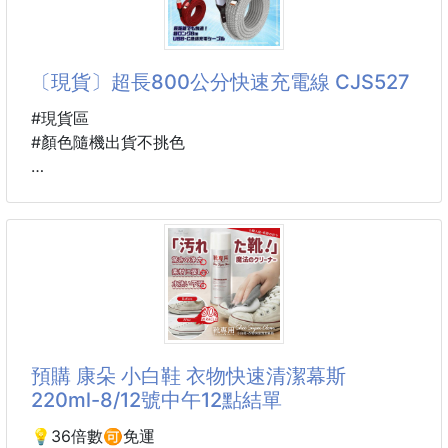
不只是擦手巾，更是足球迷的萌寵收藏！
【內容物】
✔ 經典9號
*盒子*1
〔現貨〕超長800公分快速充電線 CJS527
✔ 雙層加厚・柔軟親膚
*造型壓模共12個
✔ 超強吸水・快乾不濕黏
*攝子*1
#現貨區
✔ 掛式設計・收納更方便
【規格】
#顏色隨機出貨不挑色
✔ 廚房、浴室、洗手台皆適用
盒子約10.2×10.2×3.5CM
✔ 自用、送禮都超萌 🎁
花朵壓模(大) 9×9×3CM ・花（中）：約3×2.9×3CM
規格:USB TO TYPE-C
圓型壓模（大）：約3.8×3.8×3CM （小）：約
1.6×1.6×3CM
重度使用手機患者一定要入手
🔹柔軟親膚、吸水力佳、不易掉毛
其它壓模約：2×2×3CM
極速充電，瞬間滿血復活⚡️
🔹 背影款（Back Vie
支持最大60W的高功率傳輸👍
【商品內容】
無論是手機、平板還是筆記本
*材質ケース：AS樹脂
都能『快速』為你的設備充電，省時省力💪
*日本品牌 日本原裝 中國製造
預購 康朵 小白鞋 衣物快速清潔幕斯
*產品中細小零件請避免嬰幼兒誤食，造成危險
採用優質材料，保障穩定電流和安全傳輸，耐用不易
220ml-8/12號中午12點結單
斷，充電更放心🤜
#日本 #msa #造型模具
💡36倍數🉑免運