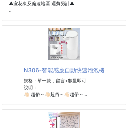
❌️非磁吸款
⚠️宜花東及偏遠地區 運費另計⚠️
材質:TPE
👟康朵小白鞋・衣物快速清潔幕斯
線長:8米
小白鞋一髒，整個人真的會瞬間不想出門。
產地：中國
不是鞋子舊，
~~~~~~~~~~~~~~~~~~~~~~~
是鞋頭那一圈灰、鞋邊那條黑，
Line客服：msbz1107
明明才穿沒幾次，
愛批發不常進入者,建議加入line群組。
卻怎麼看都不順眼。
⚠️加入後私訊給貼圖闆娘才會看到喔～
很多鞋、很多衣服，
⚠️無加入Line群組，圖文不提供下載，但這邊有
其實不是該被丟掉，
N306-智能感應自動快速泡泡機
只是被「洗錯方式」慢慢毀掉。
規格：單一款，留言+數量即可
😮‍💨 《小白鞋・衣物快速清潔噴霧》
說明：
就是為了這種「想救、但不想再洗壞」的時刻準備的。
👋🏻 超俗～👋🏻超俗～👋🏻超俗～
不用整雙丟水洗，
❌市售自動泡泡機一台都要499元起
不用刷到鞋面受傷，
💯闆自己＋5了啦
只要輕輕一噴、等一下、擦掉，
✔️廁所✔️廚房✔️茶水間
原本讓你皺眉的髒污，就慢慢被帶走。
不是變全新，