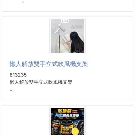
尺寸：8.5*14*4.6cm
顏色：三色隨機出貨
材質：ABS
居家好物、可旋轉吹風機架
整理收納、繫帶設計、釋放雙手
硅膠固定帶、柔軟彈性好不易斷裂
懶人解放雙手立式吹風機支架
可隨意拉伸，適用多種通用機型
便捷繞線、整齊不凌亂
813235
不使用時可將電線繞起收納，整齊不佔空間
懶人解放雙手立式吹風機支架
獨立掛鈎、女生髮圈收納
再也不用到處亂丟，使用更方便
鬆緊可調節、靈活使用、夾力穩固，加水底座承重穩固
可調節鬆緊超方便基本適用於、市面上的政風機
材質：不銹鋼
尺寸：（可伸縮140cm）