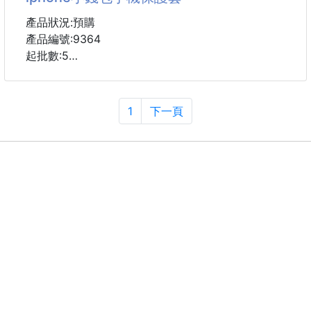
#手串
產品狀況:預購
產品編號:9364
起批數:5
可使用型號:iphone系列均可使用,都可下單選購型號~
1
下一頁
#手機殼 #手機套 #保護套