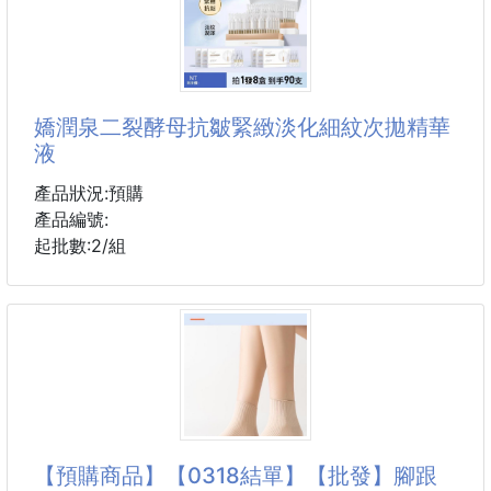
·🛡️加厚強韌材質，防漏防破超耐用：
升級加厚PE材質，韌性拉滿！
裝滿剩菜、湯汁、重物也不破裂、不滲漏，承重力超
強，再也不用擔心垃圾袋破洞弄髒地板，打掃衛生超安
嬌潤泉二裂酵母抗皺緊緻淡化細紋次拋精華
心💪
液
·🧤一體式提繩設計，收口防臭不髒手：
產品狀況:預購
自帶加寬提繩，一拉收口就能輕鬆提走，牢牢鎖住異味
產品編號:
不擴散，不用用手碰垃圾，丟垃圾乾淨又衛生，徹底告
起批數:2/組
別髒亂尷尬🌿
·🎀萌趣柴犬印花，高顏值不突兀：
軟萌柯基、柴犬印花，奶茶棕配色超溫柔，不僅是垃圾
袋
【預購商品】【0318結單】【批發】腳跟