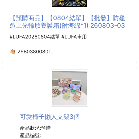
顏色：白色
【預購商品】【0804結單】【批發】防龜
30個一箱
裂上光輪胎養護霜(附海綿*1) 260803-03
#LUFA20260804結單 #LUFA車用
🐴 26B03800801
汽機車日常深層滋潤
防龜裂上光輪胎養護霜
(附海綿*1) 260803-03
【商品說明】-
🔥🛞輪胎乾裂救星登場！
一擦直接升級新胎質感，效果真的超有感✨🚗🏍️
可愛椅子懶人支架3個
💥還在擔心輪胎乾裂、泛白、失去光澤嗎？
只要輕輕一抹，立即恢復深黑亮澤
產品狀況:預購
打造猶如新輪胎般的高級質感😍
產品編號: