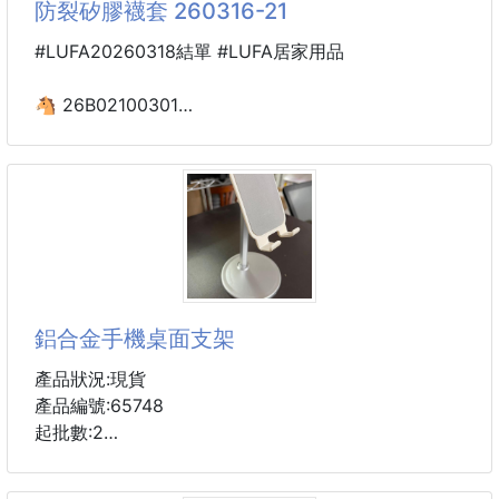
防裂矽膠襪套 260316-21
#LUFA20260318結單 #LUFA居家用品
🐴 26B02100301
腳跟防裂矽膠襪套 260316-21
天氣乾冷、長時間站立或穿鞋摩擦
腳跟變得乾燥粗糙，甚至摸起來不平滑😣
【腳跟防裂矽膠襪套】
搭配日常乳液或足部保養霜一起使用
鋁合金手機桌面支架
幫助乳液停留在腳跟位置，不易被摩擦帶走
讓日常保養更省心，居家、睡前都適合使用🌙
產品狀況:現貨
產品編號:65748
✅內置矽膠設計，貼合腳跟
起批數:2
襪套內側矽膠層，能緊密貼合腳跟曲線
幫助維持腳跟的濕潤環境，減少乾燥不適感
此商品無法伸縮,但可調節多角度!!