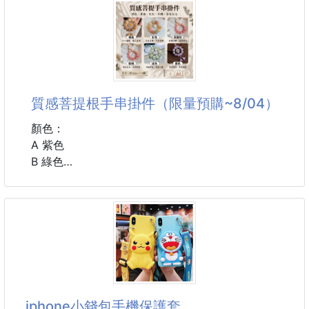
穿著時柔軟服貼，不影響日常行走或休息時間
尺寸如圖所示
✅彈性襪套，舒適不緊繃
材質：鋁合金+ABS+硅膠
彈性織法設計，穿脫方便、不勒腳
不做低頭族 ，愉悅生活，取悅自己，每個角度都怡然
包覆腳跟同
自得
多角度自由調節，5-45度角度可調節適合不同的姿勢
質感菩提根手串掛件（限量預購~8/04）
追劇
單手取放，直播追劇更舒心，簡單操作，放上手機即可
顏色：
使用
A 紫色
看電影不擋字幕，不用再做低頭族囉
B 綠色
C 桃粉
#手機支架
D 漸層粉
E 橘色
F 彩色
規格：約12mm/ 10顆
#配件 #飾品 #掛件
iphone小錢包手機保護套