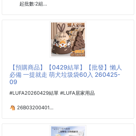
起批數:2組
🌟汽機車日常深層滋潤防龜裂上光輪胎養護霜
✅🛡️深層滋潤養護
材質：PP
深入滋養輪胎橡膠，改善乾燥老化
尺寸：約6.5cm*11cm
維持柔韌彈性，降低龜裂風險
小尺寸不占空間的設計，可以折疊也可以展開
✅✨一擦即亮・快速煥新
#手機配件 #支架 #手機支架
【預購商品】【0429結單】【批發】懶人
必備 一提就走 萌犬垃圾袋60入 260425-
09
#LUFA20260429結單 #LUFA居家用品
🐴 26B03200401
懶人必備 一提就走
萌犬垃圾袋60入 260425-09