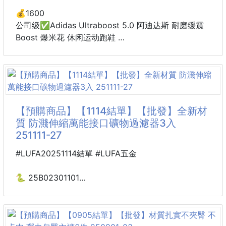
專業的次氯酸抗菌噴霧
塗色、藝術創作
💰1600
❤️ 通過SGS認證
公司级✅Adidas Ultraboost 5.0 阿迪达斯 耐磨缓震
Boost 爆米花 休闲运动跑鞋
👉👉醫院專用的清潔液❤️
采用网材搭配反光皮革鞋面 配上Stretchweb网格外底
提供非凡穿着体验 一体化编制鞋身被赋予了崭新的立
嬰兒可以，孕婦可以，寵物可以，一罐讓你好安心
体纹路细节 更具袜套感
货号:JH8188
✔️快速出貨，持續排單出貨中
尺码:36 36.5 37 38 38.5 39 40 40.5 41 42 42.5 43
✔️大家可自行google搜尋次氯酸成分的抗菌液，單價
44 45
【預購商品】【1114結單】【批發】全新材
都很高，我們這檔超級優惠！
ID:JGD103-JJE
質 防濺伸縮萬能接口礦物過濾器3入
251111-27
👉不喜歡酒精的味道的
那麼你可以選定這款無色無味的洗手噴霧，連孕婦嬰兒
#LUFA20251114結單 #LUFA五金
還有你家的毛小孩都可以使用哦！
🐍 25B02301101
✔️通過SGS認證，專業級
全新材質 防濺伸縮萬能
✔️溫和有效
接口礦物過濾器3入 251111-27