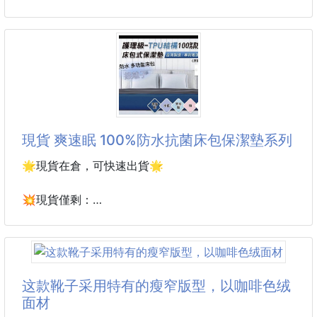
男款 艾草7A抗菌棉質襪
❌不接急單❌
7雙 251009-05
👉貨到通知👈
🚨下單後，不接受任何原因取消訂單
----------------------------------------------
又到了悶熱的夏日季節🥵
⚠️注意事項：
為了給雙腳舒適的乾爽感 好穿襪子不能少‼️
👉圖文+影片僅供參考使用方式
👉所有
🌟親膚舒適的棉料材質 每一寸都是雙腳的享受
現貨 爽速眠 100%防水抗菌床包保潔墊系列
甄選棉料材質 穿出自然當中的舒適體驗❤️
吸濕排汗的效果很好 透氣乾爽又不怕悶熱感哦👍
🌟現貨在倉，可快速出貨🌟
🌟添加艾草香薰設計 ✅抑菌 ✅抗菌 ✅防臭
💥現貨僅剩：
夏日季節必備的7A抗菌 舒適防臭減少異味
單人 經典灰/浪漫粉/深海藍
讓雙腳自由的呼吸 外出時需要脫鞋也不怕尷尬啦💪
枕頭套 經典灰
🌟360度立體剪裁設計 貼合腳型零感接觸
⚠️圖片有色差 以實際到貨為主
襪跟貼合不脫落 無骨襪頭
这款靴子采用特有的瘦窄版型，以咖啡色绒
💗既有床包又有保潔墊的功效。
面材