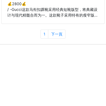
🇹🇼台灣製
💰2800💰
品牌：爽速眠
/ -Gucci这款马衔扣踝靴采用经典短靴版型，将典藏设
品名：100%防水抗菌床包保潔墊
计与现代精髓合而为一。这款靴子采用特有的瘦窄版
型，以咖啡色绒面材质匠心打造，意在致敬品牌设计传
為了更好睡眠💤品質💥很要求床墊并不要滋生細菌的
承。
買家您們，已經一段時間了，您家的床保潔墊該換了，
女士
1
下一頁
本公司嚴選把關的
浅金色调配件
Sleeping in 爽速眠
马衔扣
💯防水保潔墊。給您Cp值獨立筒彈簧床可以包覆到35
橡胶鞋底
公分包覆喔！
平底35-41
跟高：1.5厘米
💢內容物：保潔墊×1
💥另購枕頭套保潔墊喔（2入／包）。
💢尺寸：
💥單人加大尺寸：3.5x6.2尺(105x186公分)±3