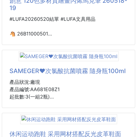
創意 120色多材質繪畫丙烯馬克筆 260518-
19
市面上標榜「純304不鏽鋼」的保溫杯、鍋碗瓢盆那麼
#LUFA20260520結單 #LUFA文具用品
多
但肉眼看過去通通亮晶晶，你真的敢百分之百相信標籤
🐴 26B11000501
嗎？
翻玩創意 120色多材質
繪畫丙烯馬克筆 260518-19
不小心的話，劣質不鏽鋼可能在天天高溫烹煮中
悄悄把重金屬吃進肚子裡！😰❌
【商品說明】-
還在為畫筆顏色單一、覆蓋力差、畫紙透色、多材質創
SAMEGER❤️次氯酸抗菌噴霧 隨身瓶100ml
守護全家人的健康，不能只靠運氣！
作受限而困擾？別擔心！
「食安守護者不鏽鋼材質快速鑑定試劑」
產品狀況:廠現
翻玩創意120色多材質繪畫丙烯馬克筆，讓創意繪畫變
這是一款能讓黑心
產品編號:AA681E08Z1
得輕鬆又出彩！
起批數:3(一組2瓶)
✨120色豐富配色・強覆蓋不透紙設計・功能多樣
SGS認證款
既是繪畫筆，又是多材質創作神器，一套多用。120色
❤️ SAMEGER 肌膚防護清潔抗菌噴霧 隨身瓶100ml*2
全色系搭配，色彩飽滿濃郁，強覆蓋力設計，深色底色
也能輕鬆遮蓋；均勻不斷色，絲滑流暢不透紙，可在畫
💙 強力推薦！
休闲运动跑鞋 采用网材搭配反光皮革鞋面
紙、水杯、帆布包、木質等多種材質上創作，滿足學生