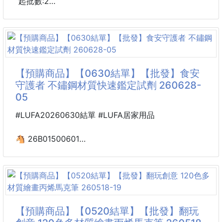
起批數:2
✅可怕病菌遠離我
✅外出必備品
✅包包隨身帶 大小人孩 一起抗菌
✅病菌遠離我的家人
【預購商品】【0630結單】【批發】食安
✅餐廳遊戲區 玩玩又要去洗手? 快速又方便的手噴霧
守護者 不鏽鋼材質快速鑑定試劑 260628-
✅在家裡 拿了玩具 拿水果吃?
05
✅常常易生病者 必須常常為自已清潔唷.
✅值得信賴+居家防護
#LUFA20260630結單 #LUFA居家用品
如有過敏現象，請停止使用並請教醫生。
🐴 26B01500601
請放置於兒童不及之處。
食安守護者 不鏽鋼材質
保存期限：三年
快速鑑定試劑 260628-05
容量：50ml
產地：台灣
【商品說明】-
🧪拒絕黑心鋼，真假一滴現形！
#Dr.Clean #抗菌 #乾洗手 #噴霧
不鏽鋼快速檢測試劑：食安守護者，60秒看穿型號
【預購商品】【0520結單】【批發】翻玩
別讓劣質餐具毒害全家人！🩸🔬