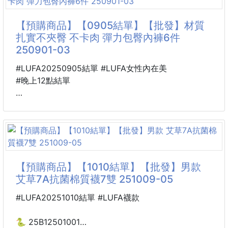
【商品說明】-
🚰✨ 全新升級！超實用萬用水龍頭濾水神器來啦！
【預購商品】【0905結單】【批發】材質
✨🚰
扎實不夾臀 不卡肉 彈力包臀內褲6件
250901-03
🌟 防濺設計 + 可伸縮 + 360°自由旋轉
#LUFA20250905結單 #LUFA女性內在美
洗手洗菜再也不噴你一身水！
#晚上12點結單
🆕 全新材質，安全耐用，讓日常用水更安心！
🐍 25U16000901
材質扎實不夾臀 不卡肉
💦 90孔大面板，出水細密均勻，不但節水還超柔和！
彈力包臀內褲6件 250901-03
🔒 卡扣式調節設計，安裝簡單，輕鬆搞定不求人！
📌顏色：隨機出貨
【預購商品】【1010結單】【批發】男款
🌡️ 冷熱水皆可用，四季適用超方便～
📌尺寸：小碼，大碼
艾草7A抗菌棉質襪7雙 251009-05
🌍 礦物過濾功能，幫你把水中的雜質濾掉，讓用水更
#LUFA20251010結單 #LUFA襪款
----------------------------------------------
潔淨
🌀預購商品🌀
🐍 25B12501001
🚧需等待時間🚧