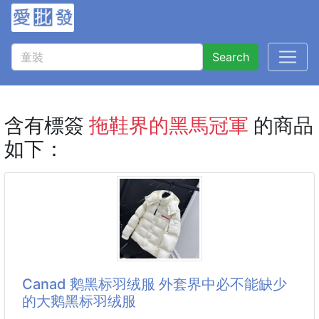
Search
含有標簽
拖鞋界的黑馬冠軍
的商品
如下：
Canad 鹅黑标羽绒服 外套界中必不能缺少
的大鹅黑标羽绒服