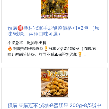
❶36/37（只有粉色）
❷38/39（黑色，粉色都有）
❸40/41 （黑色，粉色都有）
#拖鞋
預購🉐眷村冠軍手炒酸菜價格+1=2包 （原
味/辣味、兩種口味可選）
不接急單工廠排單出貨
🔥團購熱銷許願爆款🏆冠軍火炒老罈酸菜（原味/辣
味）酸鹹恰恰好、甜而不膩⚠️保證無添加🏆
⏰限量1200包
🏆經典雙口味｜原味／辣味｜百搭料理首選👍無任何
添加。
「原味-酸香香甜回甘」
「辣味-辣而不嗆不死鹹」
預購 團購冠軍 減糖蜂蜜腰果 200g-8/5號中
🏆嚴選台灣在地食材，傳承老罈發酵工藝，每一口都