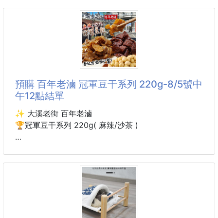
特別調整成減糖微甜配方
專櫃品牌🌿🌿Little Grass-冠軍款🌺小青柑橘油洗滌
甜度剛剛好、不會過於膩口👍
皂
保留蜂蜜的溫潤香甜
也能品嚐到腰果本身的酥脆滋味💯
千呼萬喚來了來了
終於出來了，喬了半年的時間，終於出品了，超級難得
🏆嚴選新鮮腰果・職人手炒
的產品，超級霹靂的價格給團友們💥💥
✔ 顆顆飽滿自然鮮甜
這是台灣的驕傲，我們台灣的香氛霸主，小草堂榮譽出
預購 百年老滷 冠軍豆干系列 220g-8/5號中
✔ 手工蜜汁裹炒香氣層層堆疊
品啦
午12點結單
✔ 無添加人工色素、防腐劑
✔ 減糖微甜不黏口不死甜
這一顆小青柑橘油洗滌皂連日本客戶都讚嘆，讚不絕口
✨ 大溪老街 百年老滷
的一顆超級好皂，不同於市面廉價洗衣皂，完全不傷肌
🏆冠軍豆干系列 220g( 麻辣/沙茶 )
腰果含
膚，不引發刺激過敏乾澀，並且擁有超強的潔淨能力，
還不傷玉手讓你手洗織物更安心，給你不同且舒適的香
大溪老街排隊老店🛍
氛體驗，讓你每一次的洗滌過程都感受到滿滿的小草誠
每人進去都買都好幾包帶回家
意
⭐⭐廚房抹布用完怎麼洗就是會由油膩廚餘味
榮獲無數饕客讚賞的好滋味
拜託拜託一定要
每一口都回味無窮🤤