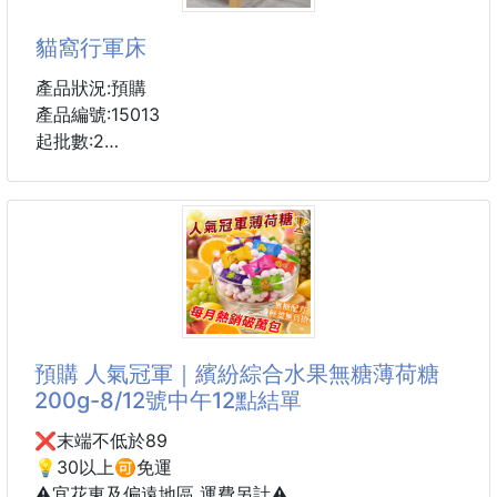
選用非基因改黃豆製成🫘
多道工藝精心製成豆乾
貓窩行軍床
✨10斤黃豆只能做出3斤豆乾✨
濃縮豆子精華美味超好吃🥰
產品狀況:預購
產品編號:15013
👉傳承百年老滷工藝
起批數:2
融合數種手炒底料與秘製醬汁
Q彈多汁口感與濃郁滷香
產品尺寸：
滿足味蕾忍不住一塊接一塊😍
外框 53*48*13cm
內框 50*45*13cm
❌市價：120
靠背 26 cm
🉐團購價：89/包🉐
帆布離地面 10cm 重約700g 適用於17kg內小型貓和犬
兩種口味都超好吃👍
產品特點
預購 人氣冠軍｜繽紛綜合水果無糖薄荷糖
🅰️麻辣豆乾🌶
PP棉填充/蓬鬆透氣/柔軟回彈
200g-8/12號中午12點結單
辣中帶香超過癮
柔軟絨面/北極絨+法蘭絨/防潮防滑底
❌末端不低於89
🅱️沙茶豆乾🥣
#貓窩 #行軍床
💡30以上🉑免運
經典滋味更唰嘴
⚠️宜花東及偏遠地區 運費另計⚠️