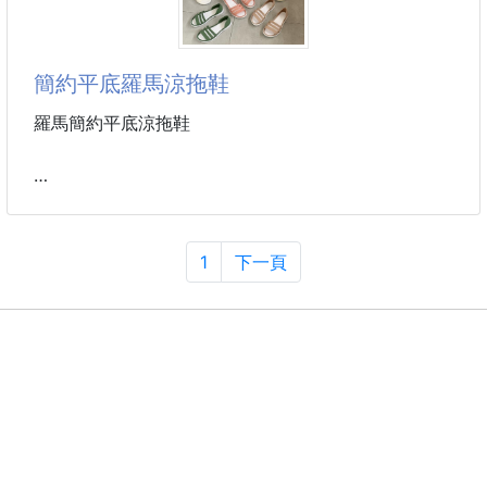
✔ 飯後解膩清新口氣
買不到這種價格～
✔ 每顆獨立包裝乾淨方便
🐷嚴選台灣新鮮溫體豬肉製作‼️
簡約平底羅馬涼拖鞋
一包就能吃到多種口味
💯絕非NG品！品質看得見、吃得到！
每一顆都是不同驚喜💯
🔥網路排隊熱銷款，每次開團都被搶到缺貨！
羅馬簡約平底涼拖鞋
繽紛小小一顆好攜帶光看就很療育❤️
⭐廣受好評、回購率超高！
吃過的都說：送禮超有面子、自己吃更停不下來‼️
推出
樣式：白色/黃色/綠色/黑色/卡其/橘紅/雙色紫/雙色杏/
🔥８大人氣口味任你挑
雙色綠
A蜜汁，B泰式，C麻辣，D燒肉
尺寸：36/37/38/39/40/41
1
下一頁
E岩燒，F蒜味，G高粱酒，H黑胡椒
材質：PU
❤️限定販售！每次一開團就爆量！
吃零食怎麼可以少了它？一包