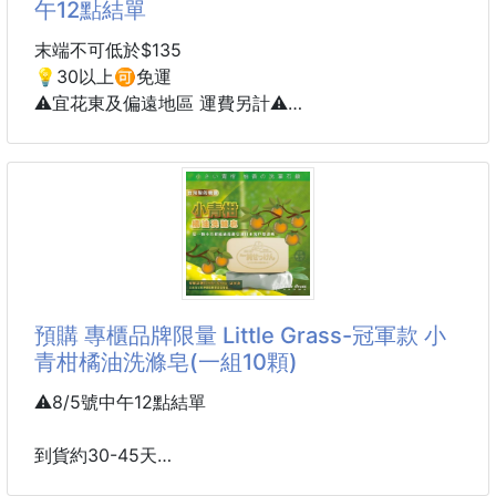
午12點結單
是濃郁酸香
末端不可低於$135
料理方式：炒麵、夾饅頭、煮湯、蒸魚、拌飯，5分鐘
💡30以上🉑免運
變出餐廳級美味！
⚠️宜花東及偏遠地區 運費另計⚠️
箱規：25組/1件
團購冠軍✨減糖蜂蜜腰果🥜
規格：350g±10g/包，一組2包
產地：臺灣
👉很多媽媽敲碗指定回購
保存：-18°c冷凍18個月
說他們家最愛這包腰果🤣
每次快沒了都會很緊張
----------------
團購限定價 💰135/包🔥
預購 專櫃品牌限量 Little Grass-冠軍款 小
25組倍數免運 未滿補運220元
青柑橘油洗滌皂(一組10顆)
🚚配送船運.偏
嚴選大顆飽滿腰果仁✨
顆顆厚實完整搭配蜂蜜
⚠️8/5號中午12點結單
入口先是淡淡蜜香🍯
腰果自然濃郁堅果香氣😋
到貨約30-45天