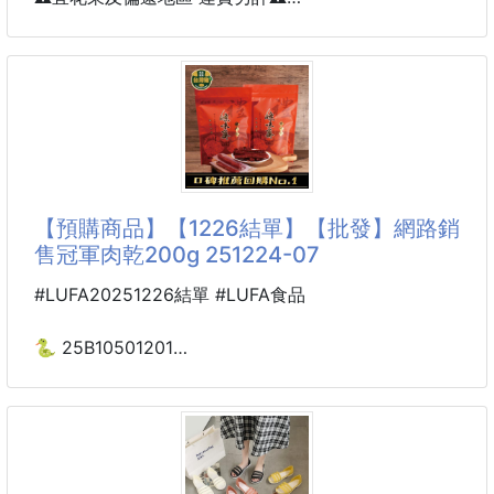
🫘豆香融合老滷醬香
🏆人氣冠軍｜繽紛綜合水果無糖薄荷糖🍬
一入口就征服味
👏最近超夯被搶翻的薄荷糖✨
☀️夏天容易火氣大🔥🔥🔥
隨手來一顆薄荷糖
瞬間感受清涼果香清爽超舒服😍
【預購商品】【1226結單】【批發】網路銷
🉐團購價：💰89/包 🉐
售冠軍肉乾200g 251224-07
小小一顆剛剛好不用吃很久
#LUFA20251226結單 #LUFA食品
採用無糖配方製作✨
清甜爽口不會甜到膩
🐍 25B10501201
搭配淡淡薄荷涼感🍃
網路銷售冠軍肉乾200g
水果香氣自然又有層次😋
251224-07
✔ 無糖配方輕盈無負擔
✔ 水果香氣搭配清涼薄荷
🎉一大包200g（真的超大包❗️）買到賺到！外面根本