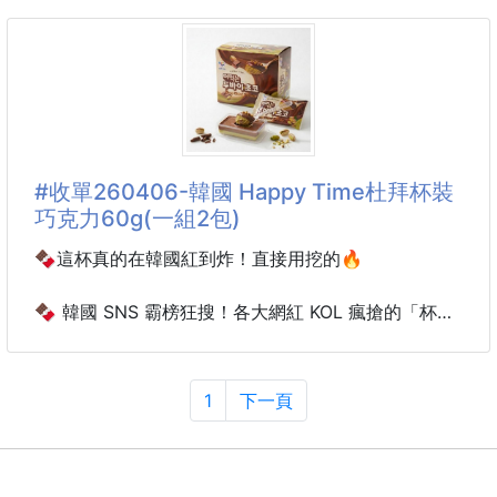
緊緊密封袋
杜拜巧克力60g 260417-03
裝湯湯水水不怕漏出
鎖水不漏喔！
現在韓國真的在狂掃這盒🍫💥
被秒殺到一盒不留，搶破頭還跌倒買不到
優質PE材質，安心看得見
無毒無味，安全耐用
IG、Threads狂洗版，晚買真的會直接缺貨😳
冷藏微波，讓你用得更安心
連便利商店、樂天、咖啡廳全部上架中
#收單260406-韓國 Happy Time杜拜杯裝
巧克力60g(一組2包)
貼心記錄
⚠️⚠️團友都在敲碗的最強甜品⚠️⚠️
可寫上名字、日期
咬下去那聲「咔滋」，真的會一秒上癮💛！
🍫這杯真的在韓國紅到炸！直接用挖的🔥
方便整理分類食材
🔥團購優惠價一顆只要💰xxx
🍫 韓國 SNS 霸榜狂搜！各大網紅 KOL 瘋搶的「杯裝
讓你分清先
兩顆三顆不嫌多
杜拜巧克力」正式降臨！✨
+10顆直接給到一盒❤️
誰說吃杜拜巧克力一定要啃得滿手都是？
送禮自用兩相宜💯
現在最頂級的吃法是「用挖的」！🥄
1
下一頁
韓國 Happy Time 全新力作，徹底顛覆你對甜點的認
外層是濃厚滑順巧克力
知！這不只是巧克力，這是可以帶進辦公室、隨時優雅
一咬開直接爆出💚開心果內餡＋酥脆麵絲
享用的奢華禮遇！
那