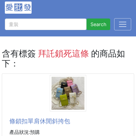
Search
含有標簽
拜託鎖死這條
的商品如
下：
條鎖扣單肩休閒斜挎包
產品狀況:預購