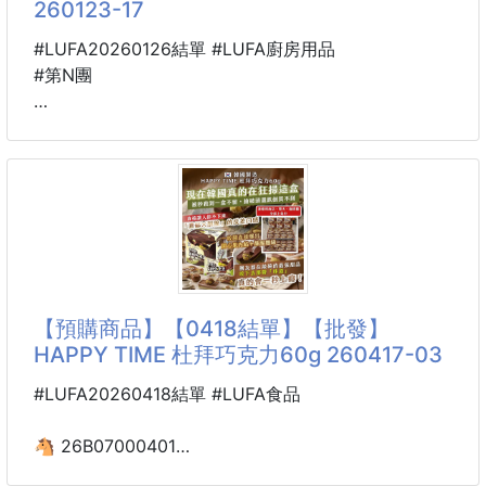
260123-17
Pro max 📱、中夾、短夾都可以輕鬆入
#LUFA20260126結單 #LUFA廚房用品
#第N團
💭長20 高11 寬 5.1
🐴 26B057T05500101
下單連結
抽取式雙封條密封鎖鮮袋
https://xn--gjmommy-
100入 260123-17
cw3l58tzd060lqg4cqe7c.shop2000.com.tw/produ
ct/p61079812
【商品說明】-
密封再升級，鎖住新鮮一整天！
抽取式雙封條密封鎖鮮袋！
【預購商品】【0418結單】【批發】
HAPPY TIME 杜拜巧克力60g 260417-03
雙封條嚴密貼合
防潮、防異味，鎖住食材鮮味不流失
#LUFA20260418結單 #LUFA食品
無論是乾貨、零食、水果還是生鮮食品等
都能輕鬆保存喔！
🐴 26B07000401
🇰🇷韓國製造 HAPPY TIME