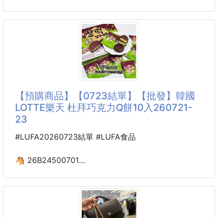
👉乾脆自己團，大家一起吃！
真的不是我瘋 是這件T太懂女人了‼️
🔥為什麼這款最近這麼紅？
👚【爆款預備】全網都在搶的小蠻腰正肩短袖T來了！
不是沒有原因！
🔺肩膀有墊片設計，秒變直角肩，告別溜肩塌塌女孩
🟩開心果×巧克力的完美融合
👋
濃郁開心果醬＋香濃牛奶巧克力
🔺側邊微微抓皺＋修腰設計，輕鬆穿出小蠻腰線！
一口咬下，堅
🔺長度剛剛好，紮進褲子or外穿都超級顯比例💯
【預購商品】【0723結單】【批發】韓國
🔺顏色選得也太好看～寶寶藍氣質溫柔感爆棚，鐵鏽
LOTTE樂天 杜拜巧克力Q餅10入260721-
紅穿上直接韓劇女主光環開啟✨
23
肩窄、圓肩女孩🙋請收，這件立馬撐起妳的氣場
#LUFA20260723結單 #LUFA食品
腰部沒線條🙈：有！它幫妳製造腰身
想要素T但又怕太普通：這款剛剛好！基本款＋設計感
🐴 26B24500701
一次到位💥
韓國LOTTE樂天
杜拜巧克力Q餅10入260721-23
正肩T太絕了
不顯胖才敢穿的T
🍫#韓國最近瘋掉的爆款
T恤也要腰身