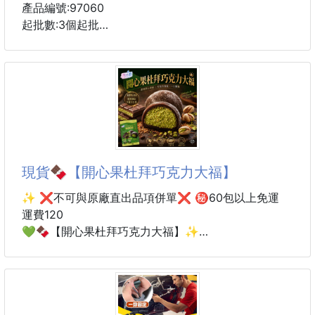
產品編號:97060
起批數:3個起批
如果您正在尋找一個既時尚又實用的單肩休閒斜挎包，
那麼讓我們向您介紹這款條鎖扣單肩休閒斜挎包。這款
包包以其獨特的條鎖扣設計和多功能性而受到廣泛追
捧。不僅如此，它還提供七種迷人的顏色供您選擇，包
括黑色、白色、粉色、紫色、卡其色、綠色和藍色，讓
您能夠根據個人風格和喜好做出最合適的選擇。
現貨🍫【開心果杜拜巧克力大福】
條鎖扣單肩休閒斜挎包的外觀設計獨特而時尚，能夠為
您的穿搭增添一份精緻感。它採用了條紋狀的鎖扣設
✨ ❌不可與原廠直出品項併單❌ ㊙️60包以上免運
計，不僅具有視覺上的吸引力，還展現出您的個性和品
運費120
味。不論是日常休閒穿搭還是稍微正式的場合，這款包
💚🍫【開心果杜拜巧克力大福】✨
包都能讓您瞬間提升整體造型。
最近甜點界最夯的夢幻組合來了！
它採用耐用的材料製成
濃郁開心果 × 杜拜巧克力 × 軟Q大福皮，一次集合三
種讓人無法抗拒的美味，光看到剖面就忍不住想咬一