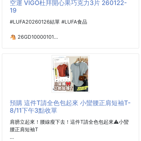
空運 VIGO杜拜開心果巧克力3片 260122-
✅ 擋泥板
19
✅ 後行李箱
✅ 冰箱蓋板
#LUFA20260126結單 #LUFA食品
✅ 機車、車門板…
只要你想到的，都能用！超越傳統螺絲的限制！🙌
🐴 26GD10000101
☘️杜拜空運 VIGO杜拜開心果
🔧 替代專用螺絲：不再煩惱尺寸對不對，一根搞定！
巧克力3片 260122-19
✂️ 可自由剪裁：長短自選，靈活應對各種需求～
🌀 卡扣式設計：穿心即鎖牢，超穩超安心！
※廠商控價…零售價不可低於$129
💪 高強度耐用材質：不易脆裂，戶外/
最近真的被洗版！
網紅只要飛去杜拜，幾乎人手一條的就是這款👇👇👇
預購 這件T請全色包起來 小蠻腰正肩短袖T-
MOMO杜拜巧克力第一名-破千條好評
8/11下午3點收單
🍰杜拜空運-VIGO杜拜開心果巧克力3片入🍫
肩膀立起來！腰線瘦下去！這件T請全色包起來⚠️小蠻
🉐🉐產地直送美味價｜xxx元／盒🉐🉐
腰正肩短袖T
市面真的不好找