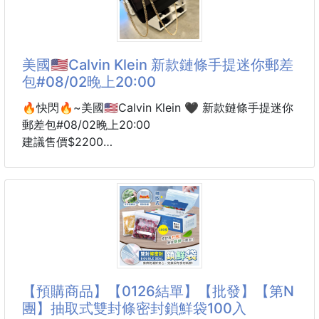
🌰#開心果控直接失守
🔥#代購跑斷腿的斷貨王
這款最近在韓國真的賣到翻掉！
美國🇺🇸Calvin Klein 新款鏈條手提迷你郵差
讓代購搶到崩潰的LOTTE杜拜巧克力Q餅終於來了～
包#08/02晚上20:00
如果你還在觀望動輒上千的杜拜巧克力，這款「平民版
奢華」真的可以先收一盒試試！
🔥快閃🔥~美國🇺🇸Calvin Klein 🖤 新款鏈條手提迷你
郵差包#08/02晚上20:00
樂天直接把現在最紅的「開心果×巧克力」組合，塞進
建議售價$2200
他們最擅長的Q軟餅體裡，一口直接上癮。
6周貨到通知
#它鏈條都可以單肩背！！
✔杜拜風味靈魂：濃郁巧克力＋開心果香氣超有層次
🤩黑金就是大氣🙌🏻🙌🏻
✔外層巧克力包覆，內層Q餅軟糯彈
夏天就是要有可愛的鏈條迷你包呀！🌞
✔️手提✔️鏈條單肩✔️側背都好看～
#鏈條單肩也太淑女～😍
【預購商品】【0126結單】【批發】【第N
團】抽取式雙封條密封鎖鮮袋100入
荔枝紋軟皮革手感～不怕刮也不怕髒‼️