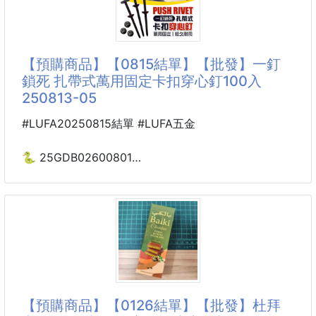
口！🤤
外層大福皮柔軟Q彈，咬下後先感受到濃厚巧克力香，
接著開心果的堅果香氣慢慢散開，多層次口感在嘴裡交
【預購商品】【0815結單】【批發】一釘
織，香濃、滑順又帶著迷人嚼感，每一口都超有驚喜
鎖死 扎帶式萬用固定卡扣穿心釘100入
💥
250813-05
一包有12顆唷~真的真的超好吃~一定要++
#LUFA20250815結單 #LUFA五金
💚 開心果香濃不單調
🐍 25GDB02600801
🍫 巧克力醇厚超療癒
☘️一釘鎖死 扎帶式萬用
✨ Q彈外皮包住滿滿內餡
固定卡扣穿心釘100入
😍 甜而不膩，越吃越涮嘴
250813-05
🎁 下午茶、聚會分享都超吸睛
冰冰
🔩 萬用固定神器來啦！⚙️
輕鬆搞定各式車用/居家/DIY固定問題！🚗🏠🔧
【預購商品】【0126結單】【批發】杜拜
📌適用範圍超廣👇