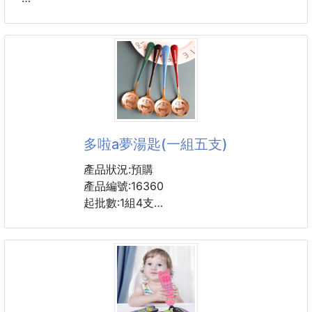
約153G
#食品零食
【商品LOGO，僅供參考，請依實際到貨為主】
規格：搶粉色、搶黃色
#湯勺 #廚房用品
➖️➖️➖️產品說明➖️➖️➖️
✴️買一送一 ，下單加總數量為雙數即可
✅一組2罐＝100條
多啦a夢湯匙(一組五支)
✨🔥 社團爆賣款來了！🔥✨
✨ 韓國東亞株式會社
產品狀況:預購
✨ 超強益生菌凍乾粉
產品編號:16360
✨ 想要A4蠻腰、輕盈小肚肚、腸道乖乖聽話～
起批數:1組4支
✨ 真的必須入手這罐‼️
未有禮盒,須購買時請注意!!
👉 每罐高達 55000億~60000億CFU活菌量
👉 含高達35株頂級益生菌
一組顏色:紅.粉.藍.黑.綠各1
👉 活性保存率高達 99.9%
👉 直接幫你把腸胃生態養好養滿👏
非常好看的一款不鏽鋼勺子