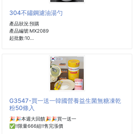
💖鑽石陶瓷塗層內膽
💖 導熱更高速均勻・食材色澤澄亮～
304不鏽鋼濾油湯勺
🏅美國FDA🏅德國LFGB🏅歐盟ROHS認證 絕對是國
際一線廚房品牌鍋具的精選塗層！
產品狀況:預購
❤️比依擁有十八年氣炸鍋品牌經驗
產品編號:MX2089
❤️ 👉人氣熱銷ＮＯ.１千位網友好評見證 👉絕對是購
起批數:10
買氣炸鍋的唯一安心首選
⚠特別注意一定要看完
現在大家提倡少油健康～✌️
✅本賣場所販售之比依氣炸鍋
愛喝湯又怕油的朋友們看這裡～👀
✅保證都是原廠正品台灣現貨
💥這支可以輕鬆濾油的湯勺~~~
✅插頭電壓１１０Ｖ台灣專用
💦利用油水不相溶，以及密度大小的原理！簡單輕鬆
✅商品保固一年台灣在
就幫你濾油！
✨304不鏽鋼材質的濾油湯勺✨
邊緣附帶勺嘴設計，倒湯時不易灑出~😉
G3547-買一送一韓國營養益生菌無糖凍乾
頂端掛孔，節省空間，有效過濾多餘油脂，讓您輕鬆享
粉50條入
受美味！😊
愛喝湯不再怕油膩～😍
🎉🎉本週大回饋🎉🎉買一送一
約8*29.5CM
✅‼️限量666組‼️售完漲價
304不鏽鋼