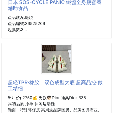
日本 SOS-CYCLE PANIC 纖體全身瘦營養
保留了最天然的香氣與營養💯
輔助食品
❌不含任何人工添加物
產品狀況:廠現
產品編號:36525209
💯老師傅親手製作，沿用傳統工藝
起批數:3
精煉出來的麻油香濃純正
口感滑順💞💞
本產品為綠色食品🌱，採取全植物成份❌無任何西藥
成份🙅🏻‍♀‍
✔️濃郁香氣：火候精準掌控，香而不燥
🇯🇵日本製made in Japan 天然安全健康💪🏻💪🏻💪🏻💪🏻🇯🇵
✔️細膩滑順：質地清澈，入口無雜質
商品成分當中含有“雙尾菌”，是人體腸內的幾種細菌之
一。
黑麻油含有豐富的維生素E
有促進葡萄糖的發酵及促進乳酸的生成的作用，並且能
不飽和脂肪酸及抗氧化成分
夠抑制大腸肝菌的增值。
超轻TPR·橡胶；双色成型大底 超高品控·做
對於調養身體、增強體力有很好的幫助
但是隨著人年齡的增長其存在數量在人體中不斷的減
工精细
特別適合
少。
雙尾菌成分的減少，使人體攝入的葡萄糖不能夠充分的
出厂价p2750💰 男款👦🏻Dior 迪奥Dior B35
發酵，乳酸的生成也特別的慢，
高端品质 原单 休闲运动鞋
長期下去就嚴重影響了體內脂肪的分解速度及消耗，導
鞋面：特殊环保皮.高周波品牌图腾、品牌图腾布匹、