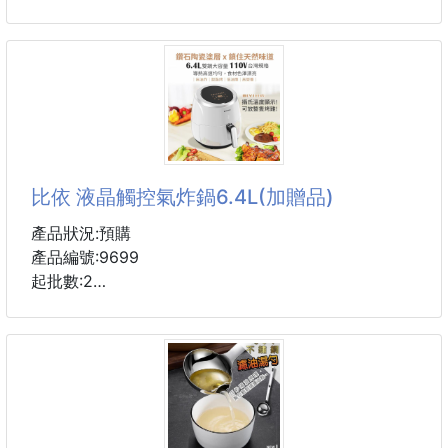
致出現肥胖的症狀。
鞋舌塑胶品牌logo、后跟高周波品牌Logo
並且起到將身體廢物排除的作用！
内里：品牌帆布
注意事項：
原版：超轻TPR·橡胶；双色成型大底
1.請按量服
超高品控·做工精细：凸显(高端·贵气·档次)
Size ：39-44（38、45、46，可订做)….！！
比依 液晶觸控氣炸鍋6.4L(加贈品)
產品狀況:預購
產品編號:9699
起批數:2
比依氣炸鍋型號:AF-25A,台灣商品驗證字號：
CI3D8063480012
🔥買就送『繁中說明書、繁中食譜』 這麼狂的組合及
價格非我們莫屬啦❗ 全新升級