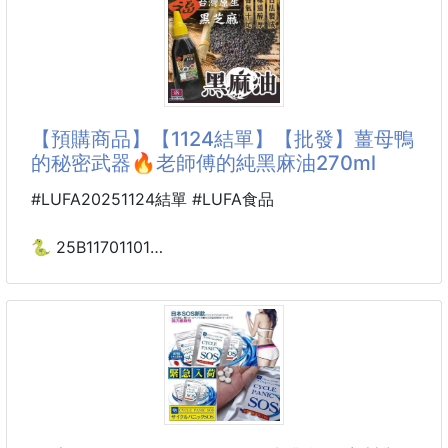
完全不用担心会有一点寒意！时尚与功能性兼备，整款
显得更加的奢华大气！
颜色：黑色 咖色
尺码：M-3XL
【預購商品】【1124結單】【批發】薑母鴨
的秘密武器🔥老師傅的純黑麻油270ml
#LUFA20251124結單 #LUFA食品
🐍 25B11701101
🔥薑母鴨的秘密武器
🔥老師傅的純黑麻油270ml
251122-01
這款老師傅黑麻油完全手工製作
每一步都講究👉從挑選上等黑芝麻
到手工慢火炒製、低溫壓榨