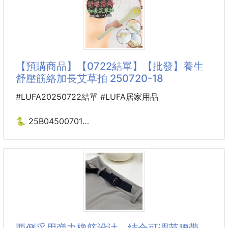
💆三款造型，對應不同部位
針對臉部輪廓、穴位與細節設計
舒壓養生，通經活絡！
不論是臉頰、下巴、額頭、頸部或身體部位
好物分享，姐妹人手一組
都能找到適合的按摩
買就送台灣五行精油5ML*1瓶
再送繁體字腳底穴位圖
【預購商品】【0722結單】【批發】養生
讓你在家也能做全身紓壓按摩
舒壓筋絡加長艾草拍 250720-18
🎯 養生達人推薦，手腳冰冷、經絡不通必備！ 🎯
#LUFA20250722結單 #LUFA居家用品
💆‍♀ 每天5分鐘，輕鬆疏通經絡，改善疲勞！ 💆‍♂
🐍 25B04500701
養生舒壓筋絡加長艾草拍
📌 原價 光精油一瓶就要490元
250720-18
→🉐️🉐️🉐️ 優惠一整套 才$xxx
📦 數量有限，快搶！
它的拍面柔軟又有彈性，拍在身上像老師傅推拿，酸脹
痛感 “啪” 地一下散掉，太！過！癮！
✔ 天然香木材質 —— 細膩光滑，手感舒適，不傷肌
膚
▪️ 肩頸僵硬：抬手給自己拍肩頸，角度剛好，告別富貴
✔ 人體工學設計
包、低頭族酸痛
两侧采用弹力橡筋设计，结合可调节腰带，