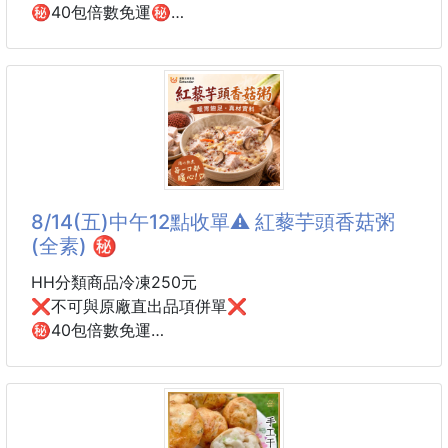
㊙️40包倍數免運㊙️
🌟嚴選 PU 質感皮革
蒜香沙茶雞翅
色彩飽滿，經久耐用有質感
中秋烤肉必囤！嚴選雞翅搭配蒜香、沙茶、秘製醬油醃
🌟附軟軟超Q大提手＋開合環扣
製入味，還沒開烤就香氣四溢，放上烤網後更是越烤越
汽車椅背、浴室洗臉台、臥室牆面隨掛隨用🆗
香、越烤越涮嘴，讓人忍不住一支接一支！
🌟加寬抽紙口×大容量設計
醬汁完整包覆雞翅，每一口都吃得到濃郁蒜香與沙茶鹹
適合市面上大部分的衛生紙收納
香，外皮烤得微焦金黃，肉質鮮嫩多汁，不論烤肉、氣
8/14(五)中午12點收單⚠️ 紅藜芋頭香菇粥
輕鬆裝下，抽取順手不卡
炸、烤箱或煎鍋料理都超方便，新手也能輕鬆完成美
(全素) ㊙️
味。
HH分類商品冷凍250元
❌不可與原廠直出品項併單❌
✨ 蒜香濃郁，風味層次豐富
㊙️40包倍數免運
✨ 沙茶醬香，越吃越唰嘴
🥣【紅藜芋頭香菇粥】全素
✨ 醬汁入味，肉嫩多汁不乾柴
✨ 烤肉、聚餐、下酒菜都超適合
✨ 一人份小包裝，份量剛剛好
🔥 中秋烤肉必備人氣雞翅，在家就能輕鬆烤出燒烤店