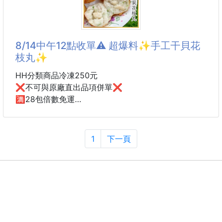
嚴選台灣白米、秘魯紅藜、綿密芋頭、鮮美香菇，再搭
等級的美味，喜歡蒜香
配竹筍、腐竹、紅蘿蔔等食材細火熬煮，每一口都吃得
到真材實料，口感濃郁滑順，芋香與菇香自然回甘，暖
胃又有飽足感。
8/14中午12點收單⚠️ 超爆料✨手工干貝花
枝丸✨
✨ 冷凍保存，想吃隨時加熱
HH分類商品冷凍250元
✨ 微波約10分鐘或隔水加熱10～15分鐘即可享用
❌不可與原廠直出品項併單❌
✨ 早餐、午餐、宵夜、點心都方便
🈵28包倍數免運
超爆料✨手工干貝花枝丸✨
不論是忙碌上班族、學生、小家庭，或是家中長輩，都
能輕鬆享受一碗熱騰騰的美味好粥。
超級好吃的干貝花枝丸又來囉😍
1
下一頁
一口咬下超爆料超有口感，激推🔝
產地：台灣
規格：400g/包
✨手工干貝花枝丸✨ $220
保存期間：9個月
（10顆，600g/包)
保存方式：冷凍
干貝花枝丸是用花枝打漿下去做，中間還包了整顆干貝
💯