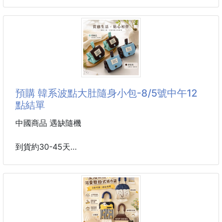
C 草莓雪頂
尺码 腰围 臀围 裆长 裤长
D 海鹽奶蓋
E 太妃拿鐵
F 冷冽銀澤
尺寸：9.5*18.5 cm
材質：皮革
預購 韓系波點大肚隨身小包-8/5號中午12
#包包 #收納包 #眼鏡收納包
點結單
中國商品 遇缺隨機
到貨約30-45天
韓系波點大肚隨身小包
💟顏色：碧綠色、深棕色（缺色隨機）
💟尺寸：尺寸：10×8×5cm