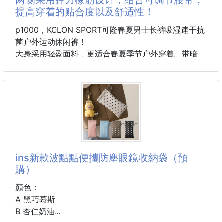
▪️ 腰背勞損：夠長能拍到後背，久坐腰僵、姨媽期腰
提高穿着的贴合度以及舒适性！
痛，拍一拍超舒緩
▪️ 四肢放鬆：大腿、小腿水腫 / 肌肉緊張，拍打完血液
p1000，KOLON SPORT可隆春夏男士长裤吸湿速干抗
迴圈 up，連睡眠都變香💤
菌户外运动休闲裤！
大身采用轻盈面料，更适合春夏季节户外穿着。带暗扣
以前下班渾身僵，現在回家用艾草拍 “伺候” 自己 10 分
的隐藏式门襟设计，以及插袋口的压胶工艺，呈现干净
鐘，肩頸能轉動了，腰也不酸到直不起身～
简洁的外观！
.養生黨、打
全新的ACTIVE-S立体版型，满足户外运动的舒适性及
活动性需求。
多口袋配有拉链设计，为随身物品提供安全的收纳空间
口袋。
可调节的一体化腰带设计，配合压胶工艺，外观干净简
洁，穿着贴合舒适。
ins新款波點點便攜防塵眼鏡收納袋（預
两侧采用弹力橡筋设计，结合可调节腰带，提高穿着的
購）
贴合度以及舒适性！
适合徒步、登山等户外运动时穿着的长裤，吸湿速干。
顏色：
A 黑巧慕斯
颜色：黑色，藏青
B 杏仁奶油
尺码：M-2XL