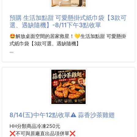
這款 韓系波點大肚隨身小包，可以說是近期佔據我日
常穿搭C位、最實用的寶藏包包了！
預購 生活加點甜 可愛懸掛式紙巾袋【3款可
選、遇缺隨機】-8/11下午3點收單
🛍️ 看似小巧，卻是驚人的「大肚量」
別被它可愛的外表騙了！特殊的「大肚」包型設計，底
🤩解放桌面空間的居家救星！💛生活加點甜 可愛懸掛
部比一般輕巧包款更寬，能輕鬆裝下比想像中更多的隨
式紙巾袋【3款可選、遇缺隨機】
身小物。
除了手機、口紅、鑰匙這些基本款小物都可以裝喔！
「💓顏值超在線！可愛到根本捨不得藏呀～」
#包包
🧻每天抽衛生紙，✨也要儀式感滿滿！
把平淡無奇的衛生紙，變成家裡最吸睛的療癒小角！
🤩解放桌面空間的居家救星！
隨手把這款造型可愛、兼具實用性的懸掛式紙巾袋掛起
8/14(五)中午12點收單⚠️ 蒜香沙茶雞翅
來
浴室、車上、臥室隨處可掛
HH分類商品冷凍250元
讓衛生紙也有專屬的可愛小窩～🥰
❌不可與原廠直出品項併單❌