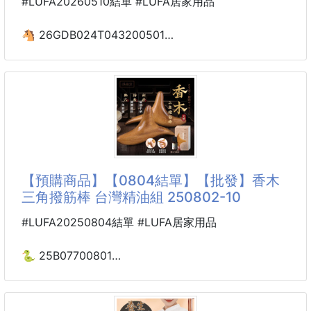
#LUFA20260510結單 #LUFA居家用品
🐴 26GDB024T043200501
☘️天然面部撥筋點穴刮痧
按摩棒三件組 260505-12
👀在家也能輕鬆做臉部保養✨
每天滑手機、熬夜追劇，臉部緊繃又疲憊？
這組天然材質的刮痧按摩棒
【預購商品】【0804結單】【批發】香木
讓你在家就能簡單做臉部放鬆
三角撥筋棒 台灣精油組 250802-10
一點一點找回輕盈舒適感💆♀️💛
#LUFA20250804結單 #LUFA居家用品
🌿光滑通透，溫潤親膚
細緻打磨，觸感滑順不刮肌
🐍 25B07700801
貼合臉部曲線，按摩起來更安心舒適
❤️香木三角撥筋棒 台灣
日常保養也能多一份療癒儀式感
精油組 250802-10