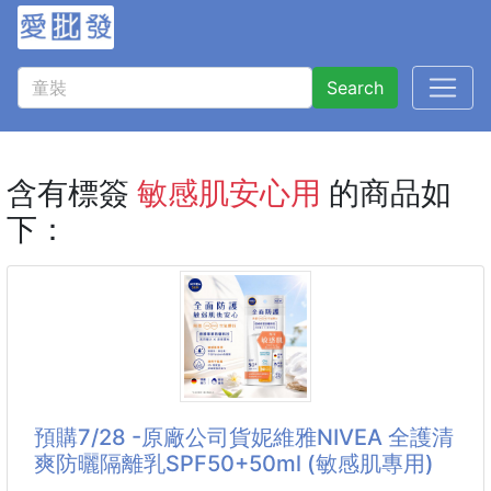
Search
含有標簽
敏感肌安心用
的商品如
下：
預購7/28 -原廠公司貨妮維雅NIVEA 全護清
爽防曬隔離乳SPF50+50ml (敏感肌專用)