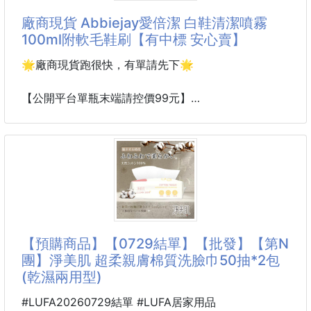
廠商現貨 Abbiejay愛倍潔 白鞋清潔噴霧
▪️艾克美 ACME 衣物香氛噴霧100ml
100ml附軟毛鞋刷【有中標 安心賣】
24HR 持久留香 只要輕輕一噴
🌟廠商現貨跑很快，有單請先下🌟
迅速滲入衣物和空氣中，分解掉各種異味分子
除味率高達99.9% 🔝從根源淨味分解
【公開平台單瓶末端請控價99元】
輕鬆拯救殘留衣物討人厭的異味煩惱👋
【2027.08.19】
獨特技術➡️只留香氣⭕不留臭味和菌
輕鬆還你乾淨小白鞋🌟H&R 白鞋清潔噴霧100ml附軟
細膩噴
毛鞋刷
你的白色鞋子總是在短短穿了幾次後
就開始出現灰塵和污漬，讓你無法再展示它們的美麗嗎
❗❓
【預購商品】【0729結單】【批發】【第N
團】淨美肌 超柔親膚棉質洗臉巾50抽*2包
🤨白鞋易髒，不方便隨時清潔
(乾濕兩用型)
😪洗鞋好麻煩，費時又費力
😱鞋子洗後容易變形，曬完後有容易發黃
#LUFA20260729結單 #LUFA居家用品