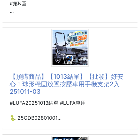
#第N團
現在開始，你不需要再擔心👊
為你介紹這款可以輕鬆乾洗的白鞋救星🌟
🐴 26B07500701
清潔、淨白、留香三合一
💎淨美肌 超柔親膚棉質
即擦即穿，方便、快速的清潔白鞋上的髒汙🧽
洗臉巾50抽*2包(乾濕兩用型)
搭配✨附贈的軟毛鞋刷使用🧹
260727-19
白鞋恢復如新不是夢🤩🤩🤩
※廠商控價…零售價不可低於$89/2包
▸✋免水洗，一噴即淨，帶
外銷日本🇯🇵境內版‼️
【預購商品】【1013結單】【批發】好安
用過就回不去了💋
心！球形穩固放置按壓車用手機支架2入
251011-03
小編親身體驗了市面上20幾種🉐牌子才敢推坑阿💋💋
#LUFA20251013結單 #LUFA車用
💥(你)還在用一般毛巾擦臉的人要注意了💥
放置在浴室的毛巾容易滋生細菌😰
🐍 25GDB02801001
擦著擦著就把細菌帶到臉上了🦠
☘️好安心！球形穩固放置
按壓車用手機支架2入
乾濕兩用♾️厚實親膚