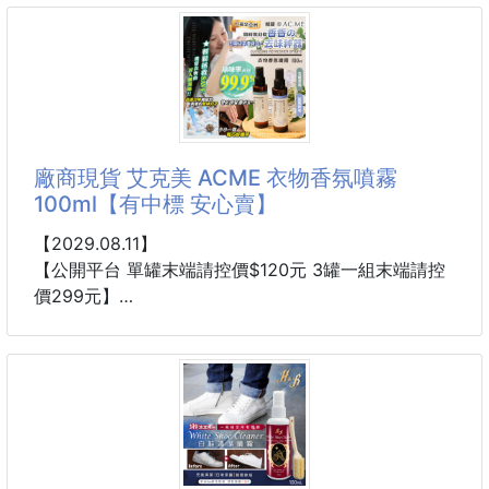
☘️安心防護 萬用遮蔽防塵
保護膜 251111-04
🛡️安心防護神器來啦！
🧼🪑🧱 施工清潔超好用！
廠商現貨 艾克美 ACME 衣物香氛噴霧
家裡施工or打掃🧹，灰塵亂飛讓你好煩惱？
100ml【有中標 安心賣】
這款遮蔽防塵膜通通幫你擋住！💪💨
輕鬆一鋪，家具秒變「防護罩」🛋️🪞
【2029.08.11】
【公開平台 單罐末端請控價$120元 3罐一組末端請控
✅ 遮蓋家具/電器/地板 隨心鋪設🪟🛏️
價299元】
✅ 隔絕灰塵、油漬、水花 一網打盡🧽🚿
✅ 施工、油漆、搬家、裝潢必備👷♂️🎨
紅遍全亞洲🪐連鎖飯店裡都有放這罐😱淨味多合一留
✅ 輕薄耐用、好收好展開📏📦
香🔥讓你無時無刻都香香の去味神器✨火鍋/煙味/汗
味終結者😈艾克美 ACME 衣物香氛噴霧100ml
🏠適用場景超多：居家清潔✔️ 裝修工程✔️ 室內粉刷
✔️
輕輕一噴🫧做個夏日行走的偽體香！
一捲在手，告別灰頭
據說...知名火鍋店也愛用這款哦🤭🤭🤭