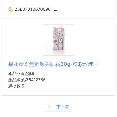
會自行張開，杜絕盤碗滑落燙傷。
🐍 25B070T06700901
🛡隔熱防燙握把，遠離高溫蒸氣
💎淨美肌®業務用 大容量
人體工學加厚隔熱握把，遠離鍋具高溫熱源，蒸
圓形雙面柔感卸妝棉201片
250903-35
※廠商控價…零售價不可低於$85
✅專櫃彩妝師專用業務包！
原來卸妝棉也有好用＆不好用的差別！
棉花糖柔焦素顏美肌霜30g-粉彩玫瑰香
❌市面上的小包裝卸妝棉 → 一擦就掉棉絮，卸完還卡
毛屑…
產品狀況:預購
這包才是真的懂女孩需要的 「乾淨、耐用、不心
產品編號:36412785
疼」！
起批數:5
1️⃣ 201片大容量 → 一次囤滿，天天用都不心疼
★日本超夯素顏霜，是CC霜也是保養品唷，24小時無
2️⃣ 雙面設計 → 雙面柔感親膚，邊緣壓紋不掉棉絮
需卸妝或洗臉，睡眠時作保養亦可，時刻保持迷人狀
1
下一頁
3️⃣ 厚實不掉絮 → 一片就能卸全臉，濃妝也能輕鬆搞
態。