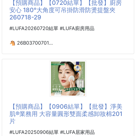
【預購商品】【0720結單】【批發】廚房
的化學餘氯！
安心 180°大角度可吊掛防滑防燙提盤夾
長期下來不僅影響料理風味，對肌膚也是種傷害！
260718-29
🚰【超安心用水六重淨化除氯萬用水龍頭過濾神器】
#LUFA20260720結單 #LUFA廚房用品
✨
主打「從源頭開始淨化」，高顏值的撞色外觀完美融入
🐴 26B03700701
廚房風格
廚房安心 180°大角度
讓洗菜、洗手、煮飯的每一滴水都清澈透亮，全面提升
可吊掛防滑防燙提盤夾
居家生活質感
260718-29
💎狂暴六重淨化過濾層層
📐180°大角度可調，適配多種尺寸器皿
金屬支撐架可自由張開調整夾距，多種開合角度，無論
圓碗、長方蒸盤、淺平碟子都能完美貼合，一夾搞定所
有廚房餐具。
【預購商品】【0906結單】【批發】淨美
肌®業務用 大容量圓形雙面柔感卸妝棉201
🧴內側橡膠防滑墊，一鍵鎖止不打滑
片
夾爪內側包覆高摩擦橡膠墊，增加與瓷盤、玻璃盤的摩
擦力，帶油湯的光滑盤子也不會滑脫；搬運途中夾距不
#LUFA20250906結單 #LUFA居家用品