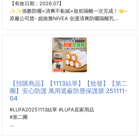
【有效日期：2028.07】
✨✨係數防曬×清爽不黏膩×妝前隔離一次完成！🌟-
原廠公司貨- 妮維雅NIVEA 全護清爽防曬隔離乳
SPF50+50ml (敏感肌專用)
【市價】40ml $319
【產地】波蘭
【效期】2028/07
【貨況】原廠公司貨
【商品介紹】
💗 敏感肌安心防曬首選
【預購商品】【1113結單】【批發】【第二
💗 高係數防曬×清爽不黏膩×妝前隔離一次完成
團】安心防護 萬用遮蔽防塵保護膜 251111-
💗 天天使用也舒適，外出一瓶搞定！
04
🌞 德國專業防曬科技
#LUFA20251113結單 #LUFA居家用品
炎炎夏日最怕曬黑、曬老！
#第二團
🏅妮維雅採用德國專業防曬科技
有效阻隔UVA、UVB紫外線
🐍 25B02101101
幫助預防曬黑👤、曬傷及光老化問題