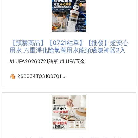
251011-03
好肌膚就是需要好膚巾💪
🫵超越市面上90%的洗面巾
貨真價實的純棉洗面巾✨
穩固放置，顛簸路段也不怕掉落！
【好安心！球形穩固放置按壓車用手機支架】📱
寶X一樣
【預購商品】【0721結單】【批發】超安心
球形連接 × 萬向旋轉 ➜ 想要什麼角度都行，導航更清
用水 六重淨化除氯萬用水龍頭過濾神器2入
楚！
#LUFA20260721結單 #LUFA五金
⚖️ 重力聯動設計，手機一放自動夾緊，超方便～
🐴 26B034T03100701
↩️ 自動復位，取下手機瞬間還原，貼心又耐用！
超安心用水 六重淨化
除氯萬用水龍頭過濾神器
🚘 多種汽車出風口適用，安裝簡單不挑車！
2入 260719-08
💯 預留充電位，不擋充電更便利
【商品說明】-
每天早上刷牙洗臉、準備三餐洗菜，打開水龍頭看著透
👍 矽膠軟墊，防護手機不刮花
明的水
其實裡面可能藏著肉眼看不見的泥沙、鐵鏽、甚至濃濃