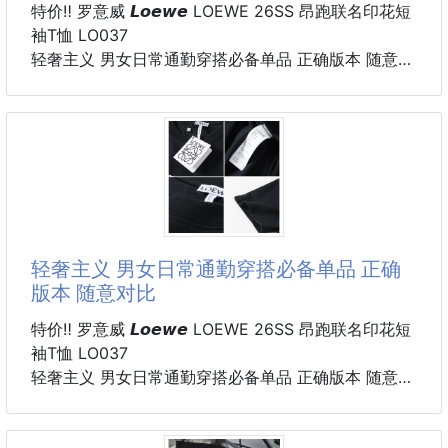
特价‼️ 罗意威 𝙇𝙤𝙚𝙬𝙚 LOEWE 26SS 昂跑联名印花短
袖T恤 LO037
轻奢主义 男女日常通勤穿搭必备单品 正确版本 随意对
比
详细特征
· 260克100% 纯棉双纱汗布面料
· 面部无尘烧毛工艺 底部吸毛 环保活性染
· 同缸定染特种加粗32支双股1×1罗纹
· 手工环保丝网水浆印花工艺
· 双针车线跨缝工艺
· 原版主唛水洗吊牌包装
轻奢主义 男女日常通勤穿搭必备单品 正确
颜色：黑色/白色
版本 随意对比
尺码：XS/S/M/L
特价‼️ 罗意威 𝙇𝙤𝙚𝙬𝙚 LOEWE 26SS 昂跑联名印花短
袖T恤 LO037
轻奢主义 男女日常通勤穿搭必备单品 正确版本 随意对
比
详细特征