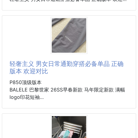
比
-颜色：黑色、白色、花灰色
详细特征
-尺码：M-3XL
· 珠地格提花面料，100%纯棉高支棉加入，干爽避免闷
热，通过电脑编织机或手工织造机制作，形状与蜂剿相
尺
似。
· 微标章仔工艺结合了
· 双针车线跨缝工艺
· 原版主唛水洗吊牌品牌防潮纸包装
轻奢主义 男女日常通勤穿搭必备单品 正确
颜色：蓝色
版本 欢迎对比
尺码：S/M/L/XL
P850顶级版本
BALELE 巴黎世家 26SS早春新款 马年限定新款 满幅
logo印花短袖
轻奢主义 男女日常通勤穿搭必备单品 正确版本 欢迎对
比
详细特征
· 320克100% 纯棉双纱汗布面料
· 同缸定染特种加粗32支双股1X1螺纹