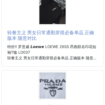
· 260克100% 纯棉双纱汗布面料
· 面部无尘烧毛工艺 底部吸毛 环保活性染
· 同缸定染特种加粗32支双股1×1罗纹
· 手工环保丝网水浆印花工艺
· 双针车线跨缝工艺
· 原版主唛水洗吊牌包装
轻奢主义 男女日常通勤穿搭必备单品 正确
颜色：黑色/白色
版本 随意对比
尺码：XS/S/M/L
特价‼️ 罗意威 𝙇𝙤𝙚𝙬𝙚 LOEWE 26SS 昂跑联名印花短
袖T恤 LO037
轻奢主义 男女日常通勤穿搭必备单品 正确版本 随意对
比
详细特征
· 260克100% 纯棉双纱汗布面料
· 面部无尘烧毛工艺 底部吸毛 环保活性染
· 同缸定染特种加粗32支双股1×1罗纹
· 手工环保丝网水浆印花工艺
· 双针车线跨缝工艺
· 原版主唛水洗吊牌包装