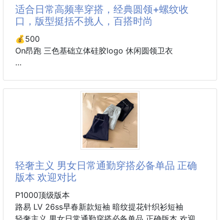
腰臀部带有5公分透气网孔，带来舒适穿着体验。
适合日常高频率穿搭，经典圆领+螺纹收
面料88.8的锦纶11.2的氨纶，采用16年新款超细40D尼
口，版型挺括不挑人，百搭时尚
龙，带有珍珠点哑光质感，尼龙能持久保型 轻盈强
韧， 超级耐磨抗撕裂
💰500
功能性齐全 速干透气 轻盈舒适
On昂跑 三色基础立体硅胶logo 休闲圆领卫衣
一片式3角裁片裤裆，长裤
面料方面：精选300g高支棉混纺材质，亲肤柔软，兼
顾透气与保暖性能，适合春秋日常穿着，也能作为冬季
内搭。面料耐磨耐洗，不易变形，持久保持挺括感。
工艺细节：采用精密双针走线工艺，整体版型利落干
净，领口袖口及下摆螺纹收口设计，增强贴合度与耐用
性，细节处彰显品质。
轻奢主义 男女日常通勤穿搭必备单品 正确
舒适亲肤的高品质棉混纺面料，耐穿不易变形，适合日
版本 欢迎对比
常高频率穿搭，经典圆领+螺纹收口，版型挺括不挑
人，百搭时尚，轻松演绎运动休闲风，一件卫衣即可满
P1000顶级版本
足通勤、休闲、户外多场景穿搭，真正的衣橱必备单
路易 LV 26ss早春新款短袖 暗纹提花针织衫短袖
品。
轻奢主义 男女日常通勤穿搭必备单品 正确版本 欢迎对