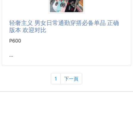
· 数码直喷印花logo图案
· 进口田岛机器万针刺绣logo
· 双针车线跨缝工艺
轻奢主义 男女日常通勤穿搭必备单品 正确
· 原版主唛水洗吊牌品牌防潮纸包装
版本 欢迎对比
颜色：黑色/白色
尺码：S/M/L/XL
P600
1V 26SS早春新款 刺绣Lv短袖
1
下一頁
轻奢主义 男女日常通勤穿搭必备单品 正确版本 欢迎对
比
详细特征
· 320克100% 纯棉双纱汗布面料
· 同缸定染特种加粗32支双股1X1螺纹
· 进口田岛机器刺绣中空绣＋挨针绣工艺刺绣LV字母
· 双针车线跨缝工艺