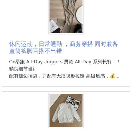
轻奢主义 男女日常通勤穿搭必备单品 正确版本 欢迎对
比
详细特征
· 320克100% 纯棉双纱汗布面料
· 同缸定染特种加粗32支双股1X1螺纹
· 进口田岛机器刺绣立体字母＋贴布绣
休闲运动，日常通勤 ，商务穿搭 同时兼备
· 双针车线跨缝工艺
直筒裤脚百搭不出错
· 原版主唛水洗吊牌品牌防潮纸包装
颜色：黑色/白色
On昂跑 All-Day Joggers 男款 All-Day 系列长裤！！
尺码：S/M/L/XL
精良细节设计
配有侧边插袋，并配有无痕隐形拉链 高级质感，💰安
全存放随身物品。
轻量舒适
AIl-DayJoggers是一款多场景适用的轻量长裤，微皱
面料结合时尚设计，轻松融合时尚性与高性能，适合日
常穿着。
搭载可调节下摆
配有可调节弹力绳下摆和松紧腰带，可调整贴合度，后