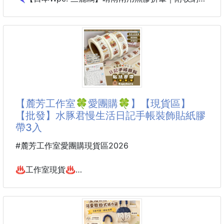
款式：大耳狗 / 酷洛米
✔ 三麗鷗正版授權｜人氣角色陪你撐過每一場雨
✔ 晴雨兩用折傘｜有效阻擋紫外線＆防水滴灑
✔ 高效黑膠塗層｜阻擋熱能、抗UV
✔ 輕巧設計250g｜外出隨身攜帶超方便
✔ 附贈收納袋｜扁型化妝包造型，收納好可愛
【麓芳工作室🍀愛團購🍀】【現貨區】
想兼顧造型＆實用性？這款絕對是夢幻逸品！
【批發】水豚君慢生活日記手帳裝飾貼紙膠
快把可愛大耳狗、酷洛米帶回家，陪你甜甜出門☁☂
帶3入
📏 商品規格
#麓芳工作室愛團購現貨區2026
尺寸｜傘面直徑 89cm / 傘長 52cm
傘骨長度｜50cm（五段式折疊）
♨️工作室現貨♨️
重量｜約 250g
⚠️數量有限~售完隨時下架⚠️
收納尺寸｜約 19cm
📢📢快速出貨📢📢
❌❌不用久等❌❌