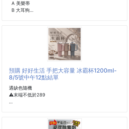
A 美樂蒂
B 大耳狗
C 庫洛米
D KT（粉色）
E KT （紅色）
F 帕恰狗
G 布丁狗
H 人魚漢頓
尺寸：16.5*12.3*13.5cm
預購 好好生活 手把大容量 冰霸杯1200ml-
材質：pvc
8/5號中午12點結單
#生活用品#收納桶 #收納盒
遇缺色隨機
#卡通 #三麗鷗
⚠️末端不低於289
到貨約45-60天
好好生活 手把大容量 冰霸杯1200ml