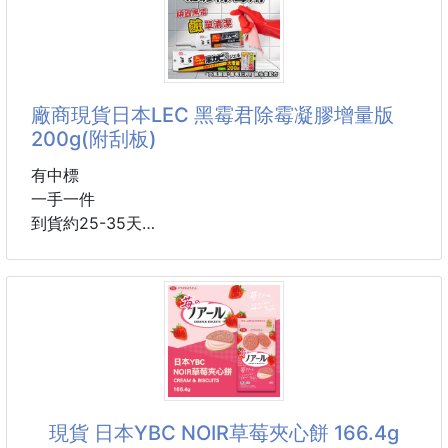
✨ 一杯在手，喝水變享受 ✨
每天忙到忘記喝水？
那你真的需要這顆「好好生活-手把冰壩杯」💖
廠商現貨日本LEC 黑霉君除霉凝膠增量版
200g(附刮板)
🥤 1200ml超大容量
一次裝滿，一整天不用一直跑去裝水！
有中標
一手一件
🥤 舒適大手把設計
到貨約25-35天
單手就能輕鬆拿取，穩穩好握不怕滑手。
快速有效30分鐘清除黑黴
🥤 304不鏽鋼內膽
降低臭味成分，使用時不會有刺激臭味
保冰保熱都OK，冰飲清爽、熱飲暖心。
粉紅凝膠果凍狀，緊密包覆牆壁不怕滴落，使用後也不
怕忘記擦除
🥤 吸管 / 直飲雙模式
牙膏型包裝更方便快速塗抹
想怎麼喝就怎麼喝，通勤、開車、辦公超方便。
細長尖嘴方便使用於門窗溝槽、牆角狹窄細縫
現貨 日本YBC NOIR草莓夾心餅 166.4g
🥤 窄底設計
日本LEC 黑霉君除霉凝膠增量版 200g(附刮板)