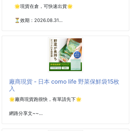
車用杯架也能輕鬆放入，出門隨身帶著走！
🌟現貨在倉，可快速出貨🌟
使用方法：
🌷 三款質感色系任你選 🌷
👉🏻先將黴垢以外的髒汙清潔乾淨。
⏳效期：2026.08.31
👉🏻再將本產品擠壓塗在需要去除黴垢的地方。
👉🏻待靜置30分鐘後， 再使用清水沖洗乾淨即可。
人氣可口NOIR系列！
(視髒污的情況延長停留時間，並搭配牙刷清潔，效果
🍓期間限定草莓夾心餅！
更佳)。
👉🏻一次使用，約可維持3~6個月。
日本YBC NOIR草莓夾心餅 166.4g
產地 : 日本
採用白色餅乾烘烤特製成美麗的粉紅色
帶有淡淡草莓香味的餅乾，酸酸甜甜的草莓味🍓
廠商現貨 - 日本 como life 野菜保鮮袋15枚
香醇可口的香草草莓內餡😚
入
規格：166.4g
🌟廠商現貨跑很快，有單請先下🌟
產地：日本
網路分享文~~
#餅乾#現貨
日本como life野菜保鮮袋👏🏻