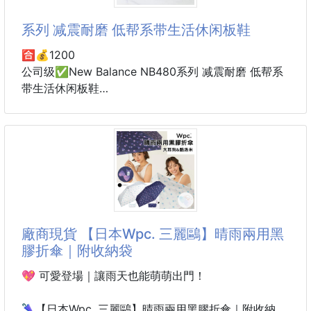
家裡買菜、外帶留下的塑膠袋
🥒耐冷設計
總是塞滿抽屜、櫃子，越收越亂嗎？😵‍💫
系列 减震耐磨 低帮系带生活休闲板鞋
耐冷溫度可達-30度，適合冷藏保存
鮮度保持的秘密🔍🔍🔍
這款直接幫你把塑膠袋通通「袋」走雜亂！✨
🈴️💰1200
超懶人塑膠袋收納袋，再也不用煩惱💡
公司级✅New Balance NB480系列 减震耐磨 低帮系
⭐沸石效能
带生活休闲板鞋
袋中含有的沸石可吸附蔬菜劣化原
✅上方隨手放、下方輕鬆抽
货号:NM480WGW
用完丟進去，要用時從底部抽取，方便又順手👏
尺码:39.5 40 40.5 41.5 42 42.5 43 44 45
ID:JZD195-JJE
✅大容量集中收納
購物袋、垃圾袋一次整理，不再東一包、西一袋🙌
家中一定都有一堆捨不得丟的塑膠袋
不管掛門口
廠商現貨 【日本Wpc. 三麗鷗】晴雨兩用黑
膠折傘｜附收納袋
💖 可愛登場｜讓雨天也能萌萌出門！
🌂【日本Wpc. 三麗鷗】晴雨兩用黑膠折傘｜附收納袋