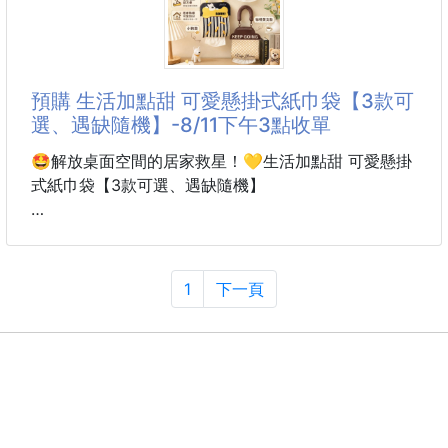
---------------------------------------------------
📦 庫存數量：1組
🐴 L14-26T050400401
預購 生活加點甜 可愛懸掛式紙巾袋【3款可
水豚君慢生活日記手帳
選、遇缺隨機】-8/11下午3點收單
裝飾貼紙膠帶3入 260503-16
🤩解放桌面空間的居家救星！💛生活加點甜 可愛懸掛
【商品說明】-
式紙巾袋【3款可選、遇缺隨機】
👀日子慢一點，也很可愛
📖✨【水豚君慢生活日記｜手帳裝飾貼紙膠帶】
「💓顏值超在線！可愛到根本捨不得藏呀～」
每天被行程追著跑
🧻每天抽衛生紙，✨也要儀式感滿滿！
1
下一頁
不如在手帳裡留一點「什麼都不急」的時光~
把平淡無奇的衛生紙，變成家裡最吸睛的療癒小角！
這款水豚君慢生活日記紙膠帶
把發呆、散步
🤩解放桌面空間的居家救星！
隨手把這款造型可愛、兼具實用性的懸掛式紙巾袋掛起
來