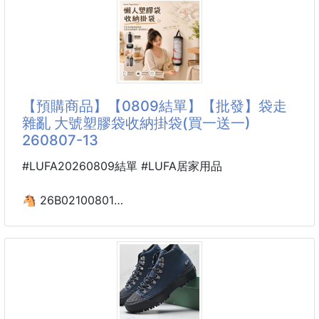
推薦使用給
⭐想要減少蔬菜浪費的家庭
⭐喜歡大量購買蔬菜和水果的人群
⭐保持採摘新鮮的蔬菜
⭐保存烹飪剩餘的食材
【預購商品】【0809結單】【批發】袋走
雜亂 大號塑膠袋收納掛袋(買一送一)
讓你的蔬果保持新鮮，不再浪費
260807-13
隨時享受健康美味的食材！😊😊😊
#LUFA20260809結單 #LUFA居家用品
🥒鮮度保持
🐴 26B02100801
袋中添加的沸石可吸附
袋走雜亂 大號塑膠袋
導致鮮度劣化的「乙烯氣體」
收納掛袋(買一送一) 260807-13
保持蔬菜和水果的新鮮度😍
‼️我們家是大號36cm的，坊間便宜款是小號的比較短
🥒方便實用
哦‼️
袋子帶有底襯，方便放入食物，並且可以清洗重複使用