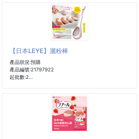
天穿的內衣，不只是舒適，
濃郁旨味
更能展現自然、自信的美麗。
✔只需使用少量，就能大幅提升料理層次感
🥢料理新手也能輕鬆上手，快速完成日式風味料理
來自 #日本BRADELIS New York
🏠日本家庭
兔耳蕾絲無鋼圈內衣
以品牌經典美胸理念
結合細緻蕾絲、
【日本LEYE】灑粉棒
舒適包覆與自然胸型設
#集中・維持・調整
產品狀況:預購
讓日常穿著更加輕盈自在
產品編號:21797922
起批數:2
♡ 無鋼圈包覆，舒適自在
♡ 立體罩杯，胸型自然圓潤
不鏽鋼材質，特別設計將過篩的範圍縮小
♡ 側邊加高，修飾腋下與背部線條
減少浪費調味料，更能準確的均勻灑在食物上不費力的
♡ 柔軟蕾絲面料，親膚透氣不悶熱
整理廚房
♡ 三排三扣設計，穩定貼合
除了能將麵粉過篩之外，還可以灑糖粉在蛋糕上或是巧
♡ 多尺寸、多色可選
克力粉於咖啡…等
粉色｜杏色｜霧藍｜黑色
好拆洗設計，讓做菜也可以很高雅
🍳細小微孔設計，不沾手就可均勻灑粉