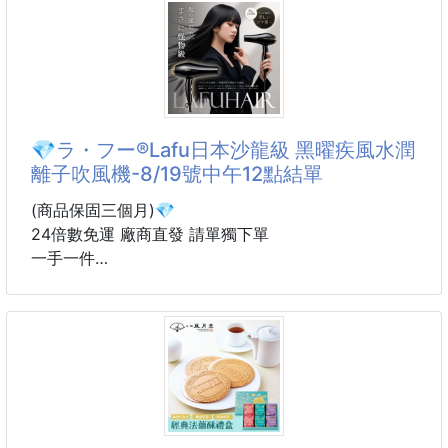
就是將這兩個元素巧妙融合在一起的產物。
煙燻魷魚在日本北海道享有盛名,新鮮的魷魚被熏製後,
肉質緊實爽口,風味獨特。
而在此基礎上加入奶酪,在燻製過程中奶酪會慢慢融化
覆蓋在魷魚上,然後在低溫下完全定型。
吃到口中的那一刻,奶酪會在口腔中迅速融化開來,與魷
💎ラ・フー®Lafu日本沙龍級 黑曜疾風水潤
魚的風味產生完美化學反應,sequent層次豐富的滋味會
離子吹風機-8/19號中午12點結單
一層一層地在口腔中散開。
這道美食看似簡單,但技術含量甚高。
(商品保固三個月)💎
選用新鮮的魷魚和奶酪是關鍵,燻製的火候控制和時間
24倍數免運 廠商直發 請單獨下單
也至關重要。
一手一件
如果時間過長,奶酪可能會被燒焦,太短則無法使奶
到貨約20-35天
🔥⏩新品上市⏪🔥
💎ラ・フー®Lafu日本沙龍級 黑曜疾風水潤離子吹風
機(商品保固三個月)💎
很多人以為吹風機都差不多…💥