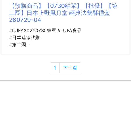
直到真正吹過這支，才知道原來差距可以大成這樣‼️
【預購商品】【0730結單】【批發】【第
二團】日本上野風月堂 經典法蘭酥禮盒
日本美髮圈徹底淪陷💓擄獲九成沙龍美髮師的神級吹
260729-04
風機終於來了🔥
#LUFA20260730結單 #LUFA食品
#日本熱銷 #Threads瘋狂推薦 #每天都想用它 #髮質
#日本連線代購
大升級
#第二團
那次跟姐妹一起出去旅行，我偏偏忘了帶吹風機，只好
🐴 26B41000701
跟她借這支用一個晚上💨
日本上野風月堂 經典
1
下一頁
才吹不到幾分鐘，我整個人直接愣住🤨
法蘭酥禮盒 260729-04
風量集中又舒服，頭髮乾得比平常快很多💫
來自於東京著名的高雅甜點─上野風月堂法蘭酥
吹完整頭之
至今以來都是送禮的最佳優選之一👑
不僅是因為它的包裝典雅華麗與工藝精湛用心
更是因為它的口感輕盈酥脆、口味宜人
小編喜歡把它的法蘭酥放到冰箱裡面在享用
因為冰過的法蘭酥餅乾會更加酥脆，餡料也別有一番滋