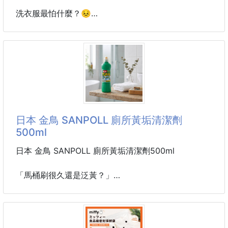
洗衣服最怕什麼？😣
洗不乾淨、曬完有悶味、香味一下就消失…
日本超人氣P&G 4D洗衣膠球直接幫你一次搞定✨
主打 強力潔淨 × 消臭除味 × 柔軟護衣 × 碳酸洗淨力
一顆直接完成洗衣程序超方便！4D系列主打四效合一
清潔概念與除臭、柔軟效果。
🌟 系列亮點
日本 金鳥 SANPOLL 廁所黃垢清潔劑
✔ 一顆完成洗衣步驟
500ml
✔ 碳酸機能強化洗淨力
✔ 幫助減少衣物異味
日本 金鳥 SANPOLL 廁所黃垢清潔劑500ml
✔ 洗後衣物柔軟香香✨
「馬桶刷很久還是泛黃？」
💎 款式介紹
「邊邊角角的尿垢、水垢，怎麼刷都卡在那？」
🩷 日本 P&G Bold 4D碳酸機能洗衣膠球｜陽光花香
廁所看起來乾不乾淨，馬桶真的一眼就知道！
（粉色）
來自日本百年品牌 金鳥 KINCHO 的 SANPOLL 馬桶清