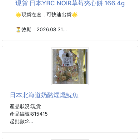
現貨 日本YBC NOIR草莓夾心餅 166.4g
📏 尺寸建議
🍳可將麵粉小範圍過篩，減少浪費
▪ M｜40–50
🍳製作甜點的最佳小幫手，除了篩麵粉，也可用於灑
🌟現貨在倉，可快速出貨🌟
糖粉、可可粉、抹茶粉等
🍳可拆解清洗，保持乾淨
⏳效期：2026.08.31
🍳造型輕巧，單手就可操作喔
材質：ABS樹脂
人氣可口NOIR系列！
尺寸：全長18.5cm×幅度4.5cm
🍓期間限定草莓夾心餅！
耐熱溫度：80度
日本YBC NOIR草莓夾心餅 166.4g
影片參考網址：https://images-na.ssl-images-
採用白色餅乾烘烤特製成美麗的粉紅色
帶有淡淡草莓香味的餅乾，酸酸甜甜的草莓味🍓
日本北海道奶酪煙燻魷魚
香醇可口的香草草莓內餡😚
產品狀況:現貨
規格：166.4g
產品編號:815415
產地：日本
起批數:2
#餅乾#現貨
北海道因天然的奶酪和新鮮海鮮而聞名,奶酪煙燻魷魚