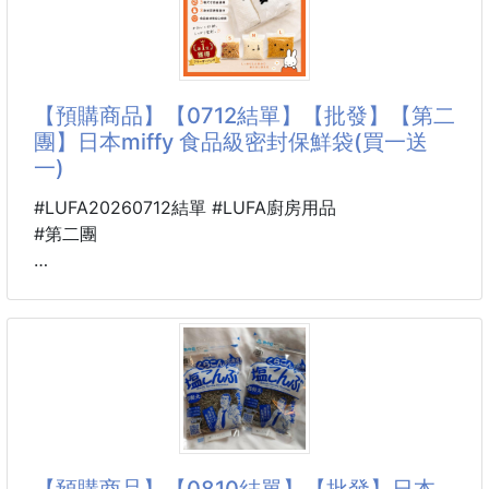
P&G 日本Bold 4D酵素強洗淨洗衣球
潔劑，
專為馬桶黃垢、尿垢、頑固髒污設計，
🌸 陽光花
酸性配方深入分解卡在馬桶內壁、邊緣縫隙的髒污，
讓清潔不再刷到懷疑人生！
【預購商品】【0712結單】【批發】【第二
團】日本miffy 食品級密封保鮮袋(買一送
彎嘴設計可以深入馬桶邊緣，
一)
平常刷不到、噴不到的地方，也能更精準清潔。
清潔、除菌、去垢一次完成，讓廁所恢復清爽乾淨感
#LUFA20260712結單 #LUFA廚房用品
✨
#第二團
✅ 強效酸性配方
🐴 26B10500701
針對馬桶常見的黃垢、尿垢、水垢等頑固髒污，幫助分
日本miffy 食品級密封
解附著污垢，清潔更省力。
保鮮袋(買一送一)+贈
迪士尼四色原子筆 260711-01
🐰可愛又實用
還在使用易漏、不好收納的保鮮袋嗎？
【預購商品】【0810結單】【批發】日本