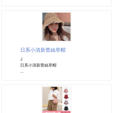
鞋面材質：PVC
尺寸：36,37,38,39,40
顏色：黑,杏,粉
PS : 此款內裏沒有加棉
日系小清新蕾絲草帽
J
日系小清新蕾絲草帽
舒適透氣，百搭可愛
遮陽防曬很重要，舒適透氣也重要
帽子不塌，可折疊不變形版型
清新優雅的造型，好看能更好的修飾臉型
材質:紙草(不能水洗)