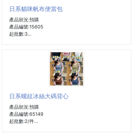
一體成型 輕鬆出行 不濕鞋告別潮濕感
日系貓咪帆布便當包
舒適鞋跟 不怕你矮 就怕你不買!!
舒適柔軟鞋底設計 令您迅速顯高 從此告別小短腿
產品狀況:預購
產品編號:15605
鞋面材質：PVC
起批數:3
尺寸：36,37,38,39,40
顏色：黑,杏,粉
缺貨隨機
( 遇斷貨則隨機出貨 )
🇯🇵濃濃的日本風味🇯🇵
PS : 此款內裏沒有加棉
🔸超日系的貓咪圖案花布是不是很可愛😆
🔹保溫層功能讓你食物保溫保冷都沒問題
🔸天氣那麼冷，外出買個飯回家餐點都冷掉
🔹自備保溫袋去買飯，到家才能熱騰騰享用
日系螺紋冰絲大碼背心
🔸平時有在自己帶便當的朋友更別錯過😍
🔹袋口有「拉鍊設計」，東西不怕掉出來喔～
產品狀況:預購
產品編號:65149
✳️包裝：opp袋
起批數:2/件
✳️尺寸：21x21x13cm