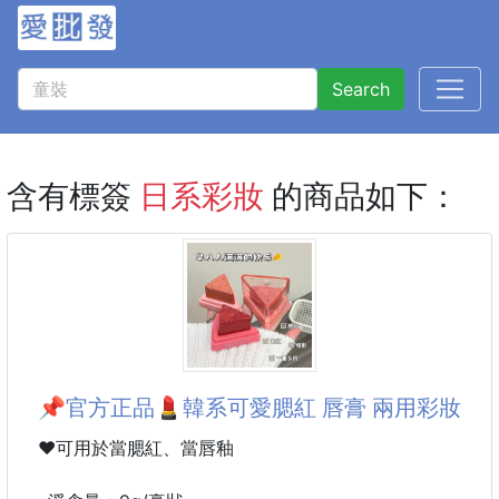
Search
含有標簽
日系彩妝
的商品如下：
📌官方正品💄韓系可愛腮紅 唇膏 兩用彩妝
❤️可用於當腮紅、當唇釉