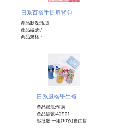
尺寸:建議56-58CM
顏色:卡其色(深色),杏色(淺色)
日系百搭手提肩背包
( 遇缺貨則隨機出貨 )
產品狀況:現貨
產品編號:/
商品規格：
尺寸:20*17*12cm
材質:尼龍
♥️商品說明：
❤️ 防撥水手提肩背包, 現在最夯的就是這款
👍多種背法隨心換
👍耐磨寬幅提手，結實耐用
馬卡龍色調💕極質感
日系風格學生襪
👏👏👏還不手刀下單
產品狀況:預購
產品編號:42901
起批數:一組(10双)自由搭配