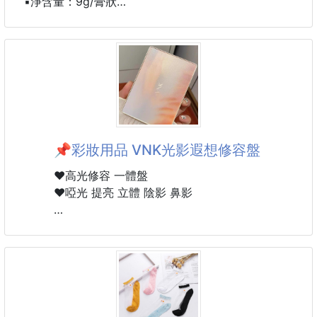
▪️淨含量：9g/膏狀
▪️效期：3年 每批效期略有不同以實際為主
▪️色號：01、02、03、04、05、06
▪️化妝品批准文號：粵G妝網備字2025089095
▪️生產企業生產許可證號：粵妝20160481
📌彩妝用品 VNK光影遐想修容盤
❤️高光修容 一體盤
❤️啞光 提亮 立體 陰影 鼻影
▪️淨含量：21g
▪️色號款式：如圖款
▪️效期：3年 每批效期略有不同以實際為主