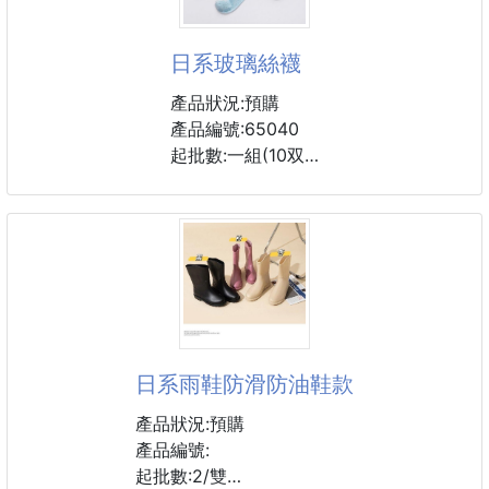
日系玻璃絲襪
產品狀況:預購
產品編號:65040
起批數:一組(10双)
材質:聚酯纖維
尺寸:均碼
#絲襪 #短襪 #襪子
日系雨鞋防滑防油鞋款
產品狀況:預購
產品編號:
起批數:2/雙