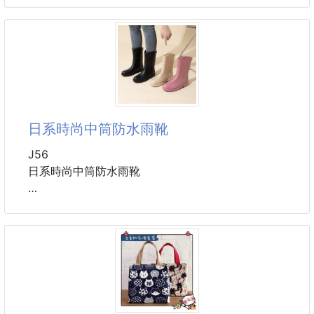
布料材質:棉 80（%）
#襪子
日系時尚中筒防水雨靴
J56
日系時尚中筒防水雨靴
時尚優雅小馬靴
一年四季都可穿的雨靴
它是雨鞋也是靴子
怎麼搭配都好看
一雙雨靴搞定各種場合
無論是日常通勤出街還是戶外等等都能滿足你的需求