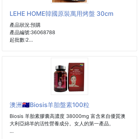
純淨白色搭配柔和圓弧設計
LEHE HOME韓國原裝萬用烤盤 30cm
不論是義大利麵、沙拉、燉飯、早餐或甜點
都能自然襯托食材色澤
產品狀況:預購
讓每一道料理看起來更加美味🥰
產品編號:36068788
起批數:2
▌純粹白色，百搭耐看
用途:排油煎蛋
簡約白色設計，不受風格限制
尺寸:30cm*33cm*3cm
無論日系、北歐、奶油風或木質居家都能完美融入
容量:1100ML
重量:730g
▌剛剛好的深度設計
產地:韓國
深盤容量恰到好處
醬汁不易外溢，使用更方便
環保不沾塗層，不含有害重金屬，(無PFOA、PFOS成
澳洲🇦🇺Biosis羊胎盤素100粒
分)
▌襯托料理質感
Biosis 羊胎素膠囊高濃度 38000mg 富含來自優質澳
純白餐盤能自然凸顯食材色彩
💡烤盤有大理石不沾塗層
大利亞綿羊的活性營養成分。女人的第一產品。
讓家常料理也能拍出餐廳級美感
所以不要用鋼刷清洗就可以維持很久
洗滌前 先放涼 用一般洗劑搭配海綿就可以輕易去除,
它由新鮮羊胎素提取物製成，效果更佳。