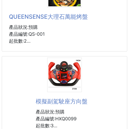
用心選材 用心製作 多種食材用心配比 成就好蛋糕
QUEENSENSE大理石萬能烤盤
(sparkling heart)一口爆漿 趣味進食 香蕉夾心蛋糕 想
和你蕉個朋友
產品狀況:預購
香滑醇厚🔜可可粉塗層外皮 萌趣高顏值造型 食之有味
產品編號:QS-001
軟綿順滑🔜甄選小麥製成的外皮，保留著小麥固有的
起批數:2
原香原味
濃郁蕉香🔜輕輕咬一口爆漿，帶著香蕉特有的清香
小叮嚀：
保質期120天
1.第一次使用前，請用廚房清潔劑清洗
2.使用後不能用鋼刷或是鐵刷刷洗！會破壞表面塗層
#食品
的。
3.請不要長時間空燒烤盤。
4.清洗完記得瀝乾完全乾燥後再收起來喔！
模擬副駕駛座方向盤
重量:1.7kg
產品狀況:預購
#QUEENSENSE #大理石萬能烤盤 #烤盤 #廚房用品
產品編號:HXQ0099
起批數:3