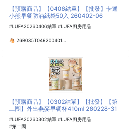
精心選材，運用古法香方精研~適合禪修、會課、讀
【預購商品】【0406結單】【批發】卡通
書、供佛、瑜珈、品茶~
小熊早餐防油紙袋50入 260402-06
增添生活高雅氣質~
#LUFA20260406結單 #LUFA廚房用品
🐴 26B035T049200401
卡通小熊早餐防油紙袋50入
260402-06
·🧈強力防油防粘，油漬不沾手：
選用加厚防油塗層紙材，漢堡、煎餅、蛋餅等油膩早餐
也能安心裝，油漬不外滲、不滲透，雙手乾淨不油膩
💪
【預購商品】【0302結單】【批發】【第
·🐻萌系小熊印花，早餐儀式感拉滿：
二團】外出燕麥早餐杯410ml 260228-31
圖案清新治癒，不僅實用，還能讓早餐時光變得更有儀
式感，幸福感瞬間提升💖
#LUFA20260302結單 #LUFA廚房用品
#第二團