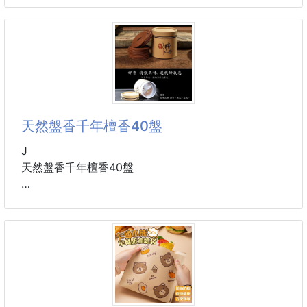
▌實用又
如果卡的髒污太難洗 就先泡熱水+蘇打粉就可以
主要功能：可幫助改善皮膚問題，消除皺紋、粉刺和粉
#LEHE HOME #韓國 #萬用烤盤
刺，讓您更年輕美麗； 可能平衡荷爾蒙，增加血液製
造， 可改善貧血及消除經前期綜合症； 可增加男性精
子產量，改善不育症（男女均有效果）； 刺激細胞分
裂和組織再生，抗衰老， 全面復興；有利於術後身體
恢復。
天然盤香千年檀香40盤​​​​
包含：每粒膠囊含有相當於 38000 毫克標準量的羊胎
J
素濃縮粉，其中含有高水平的蛋白質、維生素和其他活
天然盤香千年檀香40盤​​​​
性成分。
商品尺寸-直徑約6.5cm
使用說明：每天服用 1 粒膠囊或按照醫療保健專業人士
商品盤數-40盤
的建議服用。如果
商品說明-
遠離塵囂與浮華，點上一盤香讓你進入沉靜的淨土~
天然檀香無添加，淡雅的悠香深沉悠長，瞬間空間繚繞
沉穩氣息。