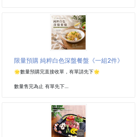
#早教益智 #方向盤 #副駕駛
限量預購 純粹白色深盤餐盤《一組2件》
🌟數量預購完直接收單，有單請先下🌟
數量售完為止 有單先下
到貨約30-45天
每天的餐桌不一定要華麗
一只質感餐盤就能讓簡單料理瞬間提升儀式感
🤍純粹白色深盤餐盤