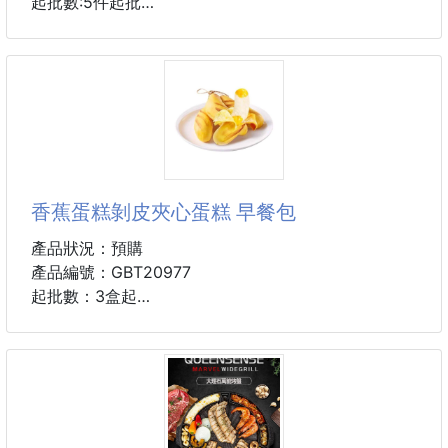
起批數:5件起批
您知道竹纖維嗎？ 竹纖維植物材質（將竹子打碎成粉
末，再壓制成餐具），食品級材料，通過檢測的，安全
性要求高，所以竹纖維原料裡面沒有添加滑石粉，漂白
劑等化學成分，這也導致材質看起來不會像塑膠那麼亮
白，光滑，但是卻比塑膠的餐具健康，受熱（最高溫度
120度，因為是植物材料哦）也不會產生有害物質。
規格：30.6*19.5*9.2
香蕉蛋糕剝皮夾心蛋糕 早餐包
#汽車餐盤 #餐盤 #M8211 #兒童餐盤
產品狀況：預購
產品編號：GBT20977
起批數：3盒起
規格:400g/盒 、ㄧ盒8入
箱容：16盒
可以剝皮的蛋糕逼真的香蕉造型 回感棉密
三重享受 高顏值 全新蛋糕工藝