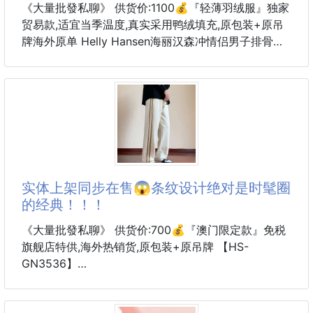
《大量批發私聊》 供货价:1100💰『轻薄羽绒服』独家
贸易款,适宜当季温度,真实采用鸭绒填充,原包装+原吊
牌海外原单 Helly Hansen海丽汉森冲情侣男子排骨架
型连帽户外轻羽绒夹克
这款羽绒服，是海外版，国内旗舰店是没有发售的，只
能代购才可以买到，对于排骨架这种轻量行羽绒服，每
年是最受爱的，在南方的很多地方，冬天都特别实用，
便捷，开车 办公，出行，随身不臃肿，简单立正
内里填充的是鹅绒材质，充绒量在180克左右，外边面
料是防水防水的纤维材质，简约大方
颜色:黑色
实体上架同步在售😱条纹设计绝对是时髦圈
尺码:S-XXL
的经典！！！
S肩宽42胸围110衣长65袖长63
建议100-125斤
《大量批發私聊》 供货价:700💰『澳门限定款』免税
M肩宽44胸围114衣长67袖长64
旗舰店特供,海外热销货,原包装+原吊牌 【HS-
联系
GN3536】
独家实拍上架🇨🇳三色已更新