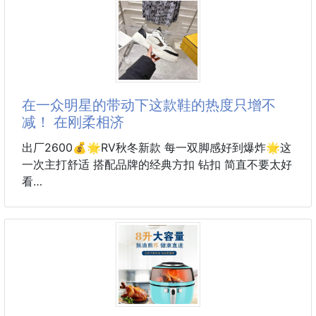
讓您走到哪 涼到哪
在一众明星的带动下这款鞋的热度只增不
减！ 在刚柔相济
出厂2600💰🌟RV秋冬新款 每一双脚感好到爆炸🌟这
一次主打舒适 搭配品牌的经典方扣 钻扣 简直不要太好
看
在一众明星的带动下这款鞋的热度只增不减！ 在刚柔
相济使鞋子整体除了显帅气之外更加柔美 筒靴高度也
恰到好处 显得腿又长又直！碰到这款靴子就知道什么
叫一见钟情了…各种牛仔裤 短裙 连衣裙等服饰穿搭都
毫无问题！面料 进口开边珠和进口牛皮 内里粉色羊皮
码数.34-40