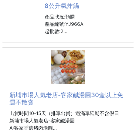
8公升氣炸鍋
產品狀況:預購
產品編號:YJ966A
起批數:2
內鍋:8公升(陶瓷內鍋)
溫度：攝氏
保固:一年
贈送品:食譜
新埔市場人氣老店-客家鹹湯圓30盒以上免
運不散賣
出貨時間10-15天（排單出貨）遇滿單延期不含假日
新埔市場人氣老店-客家鹹湯圓
A:客家香菇豬肉湯圓
B:客家菜脯絲豬肉湯圓