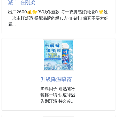
减！ 在刚柔
出厂2600💰🌟RV秋冬新款 每一双脚感好到爆炸🌟这
一次主打舒适 搭配品牌的经典方扣 钻扣 简直不要太好
看
在一众明星的带动下这款鞋的热度只增不减！ 在刚柔
相济使鞋子整体除了显帅气之外更加柔美 筒靴高度也
恰到好处 显得腿又长又直！碰到这款靴子就知道什么
叫一见钟情了…各种牛仔裤 短裙 连衣裙等服饰穿搭都
毫无问题！面料 进口开边珠和进口牛皮 内里粉色羊皮
码数.34-40
升級降温噴霧
降温因子 遇熱速冷
輕輕一噴 快速降温
告別汗漬 持久冷感
衣服 安全帽 汔機車
雅淡清香 心曠神怡