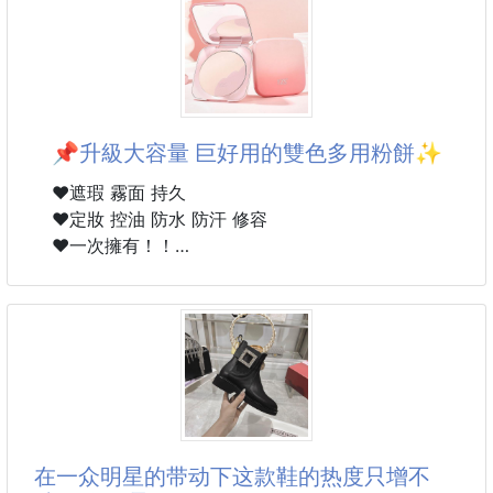
🙀 OMG三叶草新品简直王炸啊
💥实体上架同步在售😱条纹设计绝对是时髦圈的经
典！！！
最爱这种洒脱又随性的设计感外套、宽松挺括、简单实
现博主风的一衣多搭～😍
📌升級大容量 巨好用的雙色多用粉餅✨
🫶🏻自留款一定一定要强烈推荐给姐妹们～🙀
门店任意一件外套单品就要大几百、这一次可真得把闺
❤️遮瑕 霧面 持久
蜜装、情侣装、统统安排起来啊～ 🙀
❤️定妝 控油 防水 防汗 修容
❤️一次擁有！！
▪️淨含量：22g
▪️色號：01自然、02提亮
▪️效期：3年 每批效期略有不同以實際為主
在一众明星的带动下这款鞋的热度只增不