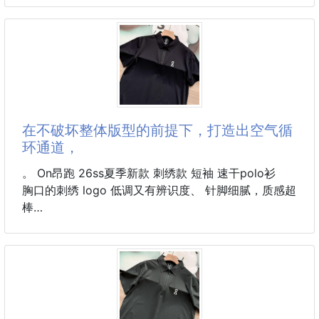
★這款真的很多團媽回購
讓傳承的好味道香味四溢你的家~
✔ 豬肉新鮮、蘿蔔菜脯絲脆香
✔ 手工Q彈、內餡飽滿
✔ 冷凍保存｜想吃隨時煮
在不破坏整体版型的前提下，打造出空气循
环通道，
★很多人吃過直接回來補貨
▸ 小孩愛吃
。 On昂跑 26ss夏季新款 刺绣款 短袖 速干polo衫
▸ 長輩也說好吃
胸口的刺绣 logo 低调又有辨识度、 针脚细腻，质感超
▸ 一鍋直接解決一餐
棒
美味的感覺很簡單——下班回家，有一碗熱湯圓在等
作为昂跑家的王牌运动单品，这件刺绣 logo 立领
你。
polo 绝对是夏日运动 & 通勤的双料王炸！面料采用高
孩子開心一起吃，大家也會默默多盛一碗。
支速干科技材质，自带超强吸湿排汗 buff，哪怕是
30℃+ 的户外跑、球场挥汗，也能快速带走体表湿
🔴保存：冷凍60天
气，告别黏腻闷汗的尴尬时刻
🔴規格：12顆（每顆約38克）