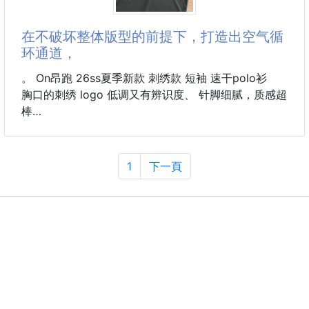
🔴成分 :
更贴心的是衣身两侧的激光打孔透气设计，在不破坏整
• 客家香菇：
体版型的前提下，打造出空气循环通道，让身体时刻保
在不破坏整体版型的前提下，打造出空气循
糯米粉、水、豬絞肉、香菇、蝦
持清爽透气。利落的立领剪裁不软塌、不垮肩、不管是
环通道，
日常通勤、户外轻运动还是周末休闲，都能轻松穿出干
净利
。 On昂跑 26ss夏季新款 刺绣款 短袖 速干polo衫
胸口的刺绣 logo 低调又有辨识度、 针脚细腻，质感超
棒
作为昂跑家的王牌运动单品，这件刺绣 logo 立领
polo 绝对是夏日运动 & 通勤的双料王炸！面料采用高
支速干科技材质，自带超强吸湿排汗 buff，哪怕是
1
下一頁
30℃+ 的户外跑、球场挥汗，也能快速带走体表湿
气，告别黏腻闷汗的尴尬时刻
更贴心的是衣身两侧的激光打孔透气设计，在不破坏整
体版型的前提下，打造出空气循环通道，让身体时刻保
持清爽透气。利落的立领剪裁不软塌、不垮肩、不管是
日常通勤、户外轻运动还是周末休闲，都能轻松穿出干
净利