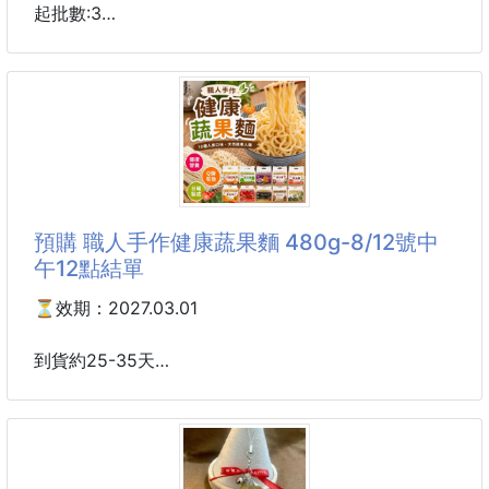
別再用濕答答的冰毛巾降溫了🫵夏天怎麼可以少了這
起批數:3
神器‼️
一箱24入
採用PCM特殊材料，低於28°C就能自然結晶❄️
箱出免運
只要放到冷氣房、冷水、冰箱，一下就回冰～🌟
請勿低於賣價 違者不出貨！
一到夏天幾乎是賣到
團購價：170
➽開團性質：長期團商品
預購 職人手作健康蔬果麵 480g-8/12號中
香氣風味獨特㊙才是真正的 嘿！手作黑金糖
午12點結單
一試成主顧！口味就是不一樣！回購率１００％😍
⏳效期：2027.03.01
真心想讓你嘗嘗頂級黑糖的味道👍
到貨約25-35天
來自日本的師傅一代代傳承下來古法製作，嚴格要求品
🌱 職人手作健康蔬果麵 🥕
質、慢工細活熬製、不省略任何繁瑣工序
10 種人氣口味，一次滿足不同喜好😻
使用龍眼木熬煮煉製，讓黑金糖有著不一樣的龍眼木香