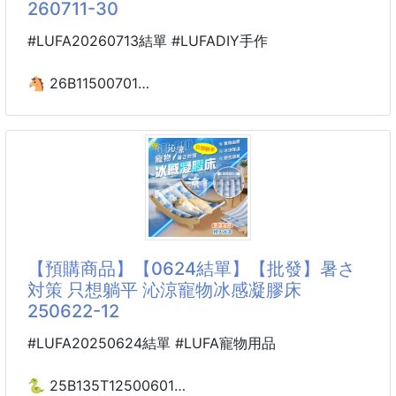
260711-30
-------------------------------------------------
F｜三星
#LUFA20260713結單 #LUFADIY手作
🐴 26B11500701
繽紛DIY立體創作
水霧魔法珠解壓拼豆組
260711-30
【商品說明】-
「繽紛DIY立體創作水霧魔法珠解壓拼豆組」
帶你進入最療癒的手作時光！特殊的材質，只需將彩色
珠珠排好圖案，噴上一點清水，靜置片刻就能固定成型
【預購商品】【0624結單】【批發】暑さ
不管是做成吊飾、立體擺飾還是送給朋友的創意小禮
対策 只想躺平 沁涼寵物冰感凝膠床
物，成就感滿分！
250622-12
💧噴水即黏，安全又方便
#LUFA20250624結單 #LUFA寵物用品
只需使用隨附的小噴瓶噴灑清水，珠珠表面就會產生黏
性並自動結合
🐍 25B135T12500601