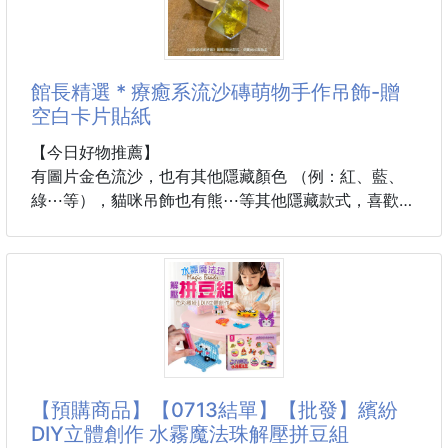
A｜紫心地瓜麵 🍠
氣😋
天然紫心地瓜入麵，散發淡雅地瓜香與自然甘甜，麵條
Q 彈有勁，風味溫潤順口。
不是我在說，如果您沒吃＂嘿！手作黑金糖＂別說你吃
館長精選 * 療癒系流沙磚萌物手作吊飾-贈
過純正的黑糖😎
B｜蓮子麵 🌱
空白卡片貼紙
蓮子的清香融入麵體，口感細緻滑順，清爽不膩，適合
嘿！真的花了很長的時間，找到了來自南台灣的老糖
全家大小享用。
【今日好物推薦】
廠，做出這瓶純天
有圖片金色流沙，也有其他隱藏顏色 （例：紅、藍、
C｜番茄麵 🍅
綠⋯等），貓咪吊飾也有熊⋯等其他隱藏款式，喜歡姊
番茄果香自然清新，酸甜爽口，無論湯麵或乾拌都能展
妹款不一樣吊飾，歡迎點選其他流沙顏色喔！
現迷人風味。
館長加贈－空白卡貼紙包，若有要送人可自行裝飾！
D｜菠菜麵 🥬
將菠菜融入麵條，呈現自然翠綠色澤，入口清香滑順，
款式:金沙款 / 其他色款-隨機出貨
美味又有層次。
更多商品介紹>
E｜紅蘿蔔麵 🥕
https://www.shop2000.com.tw/%E8%B6%A3%E5%
【預購商品】【0713結單】【批發】繽紛
散發淡淡蔬果甜香，麵條 Q 彈紮實，每一口都吃得到
93%81%E9%A4%A8%E7%94%9F%E6%B4%BB%E5
DIY立體創作 水霧魔法珠解壓拼豆組
自然風味。
%B8%82%E9%9B%86/product/p61134392