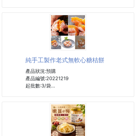
孩子可以獨立完成，家長更放心。
暑さ対策 只想躺平
沁涼寵物冰感凝膠床
📌材質：PVA
250622-12
【商品說明】-
這個夏天，讓毛孩也能爽爽Chill一下！🌞🐶🐱
🐾💤【暑さ対策只想躺平沁涼寵物冰感凝膠床】💤🐾
純手工製作老式無軟心糖桔餅
🐶🐱專為毛寶貝設計的❄️冰感凝膠床❄️
產品狀況:預購
🌬️ 寬敞曲面 × 懸空透氣，透氣不悶熱！
產品編號:20221219
起批數:3/袋
🧊 飽滿凝膠 × 瞬間降溫，一躺就涼感滿分！
無添加防腐劑
🛏️ 加寬設計，胖寶也能翻滾無壓力～
無色素
開袋即食
📌 夏日暑さ対策超給力，房間、客廳都適用！
口感酸甜軟糯 Q彈柔韌細膩 桔香濃郁
色澤金黃 化痰止咳
📦 清潔也方便，毛爸媽零負擔 💡