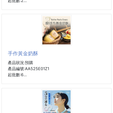
起批數:2
材質:AS
為達到最佳效果,請將杯子在冰箱裡冷凍冰凍2-4小時當
制冷劑出現凍結
從冰箱裡取出,並加入妳最喜愛的飲料
順從妳心意反覆冰凍
#冰酷杯
手作黃金奶酥
產品狀況:預購
產品編號:AA525E01Z1
起批數:6
1個地址24瓶直發免運
接單後現做
常溫可放一個月
開封後需冷藏保存60天