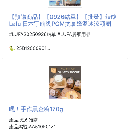
公開平台請勿低於170元!!!
口味:奶酥/黑糖/椒麻/伯爵奶酥
【預購商品】【0926結單】【批發】菈馥
Lafu 日本宇航級PCM抗暑降溫冰涼頸圈
手作黃金奶酥=銷魂的好滋味240g
團購價：170元
#LUFA20250926結單 #LUFA居家用品
嘿！～又出了新的手作系列拉～這次推出的是超多人愛
🐍 25B12000901
的奶酥唷🍞
💎菈馥Lafu 日本宇航級
我們的配方㊙吃起來香酥不油，甜度低不膩口，鹹甜
PCM抗暑降溫冰涼頸圈
的好滋味😋
250924-05
如果您是奶酥迷，一定要試試看，讓您一試成主顧👍
厚厚的抹上去，加熱後產生的氣味讓人難以抵擋，讓您
※廠商控價…零售價不可低於$145
一口接一口🤗
咬一口酥脆香，讓您有滿滿的幸福感，天啊！以後吃不
盛夏時節真的就是要靠它來續命，有它涼尬穩搭搭🧊
到怎麼辦😜
全新上市二代時尚漸層色，冰感科技與時尚兩不誤💯
嘿！手作黑金糖170g
不管是全
#讓沁涼自脖子蔓延 #你的夏季神隊友 #5分鐘瞬冰 #頸
圈界的冷氣機
產品狀況:預購
產品編號:AA510E01Z1