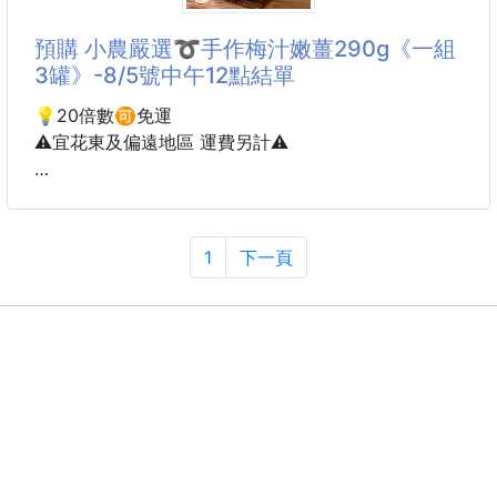
吃法多樣 可以當零食 泡水 做甜湯 餡料
老少皆宜 孕婦零食
預購 小農嚴選➰手作梅汁嫩薑290g《一組
3罐》-8/5號中午12點結單
重量:250g(一袋)
💡20倍數🉑️免運
#軟心糖桔餅 #桔餅
⚠️宜花東及偏遠地區 運費另計⚠️
到貨約30-45天
💯小農嚴選➰手作梅汁嫩薑290g🫚
1
下一頁
🥢餐桌上的開胃綠燈🚦🚦🚦
多吃兩碗飯的秘密武器🍚
🎉優惠價一罐５９元🉐🉐🉐 🛒手刀搶購中！
🈴季節限定的酸甜脆嫩，一口喚醒沉睡的味蕾‼️
❌無添加的天然純粹，醃出最溫柔的微辣脆甜💖
👏香腸與五花肉的靈魂伴侶，解膩就差這一味‼️保留最